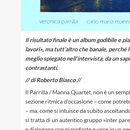
Il risultato finale è un album godibile e pi
lavori», ma tutt’altro che banale, perché 
meglio spiegato nell’intervista, da un sapi
contrastanti.
// di Roberto Biasco //
Il Parrilla / Manna Quartet, non è un sem
sezione ritmica d’occasione – come potreb
– ma, come si intuisce da subito ascoltand
si tratta di un autentico gruppo »inter pare
e dialogano con pianoforte e voce in un perf