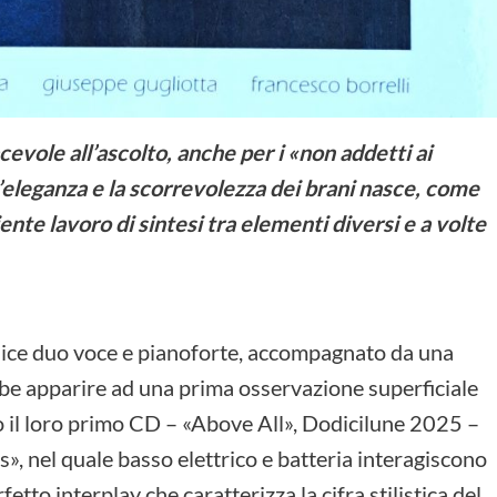
acevole all’ascolto, anche per i «non addetti ai
l’eleganza e la scorrevolezza dei brani nasce, come
ente lavoro di sintesi tra elementi diversi e a volte
plice duo voce e pianoforte, accompagnato da una
be apparire ad una prima osservazione superficiale
o il loro primo CD – «Above All», Dodicilune 2025 –
s», nel quale basso elettrico e batteria interagiscono
etto interplay che caratterizza la cifra stilistica del