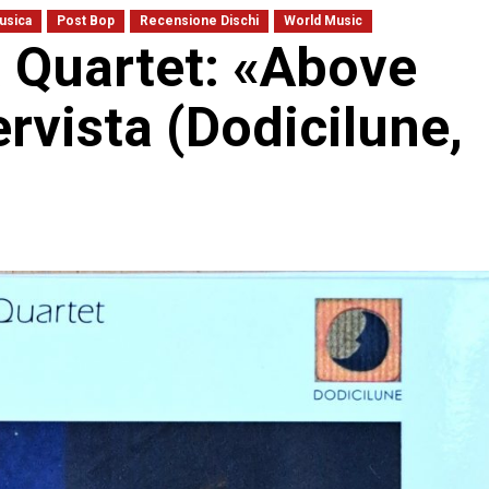
usica
Post Bop
Recensione Dischi
World Music
a Quartet: «Above
ervista (Dodicilune,