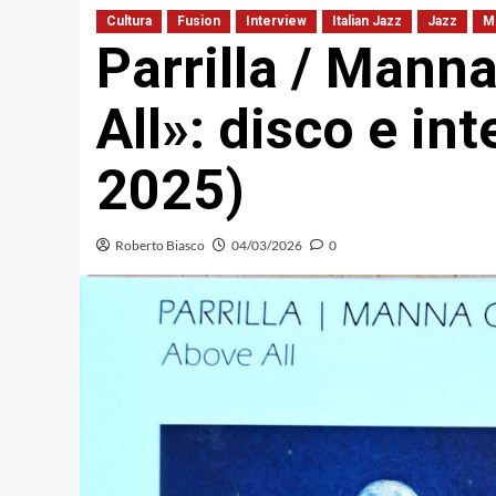
Cultura
Fusion
Interview
Italian Jazz
Jazz
M
Parrilla / Mann
All»: disco e int
2025)
Roberto Biasco
04/03/2026
0