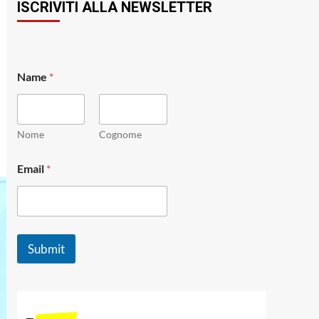
ISCRIVITI ALLA NEWSLETTER
Name
*
Nome
Cognome
E
Email
*
m
a
i
l
E
m
Submit
a
i
l
*