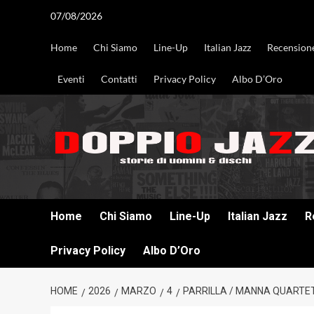
Vai
07/08/2026
al
contenuto
Home
Chi Siamo
Line-Up
Italian Jazz
Recension
Eventi
Contatti
Privacy Policy
Albo D’Oro
DOPPIO JAZZ STORIE DI UOMINI & DISCHI
Home
Chi Siamo
Line-Up
Italian Jazz
R
Privacy Policy
Albo D’Oro
HOME
2026
MARZO
4
PARRILLA / MANNA QUARTET: