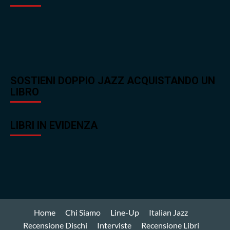
SOSTIENI DOPPIO JAZZ ACQUISTANDO UN
LIBRO
LIBRI IN EVIDENZA
Home
Chi Siamo
Line-Up
Italian Jazz
Recensione Dischi
Interviste
Recensione Libri