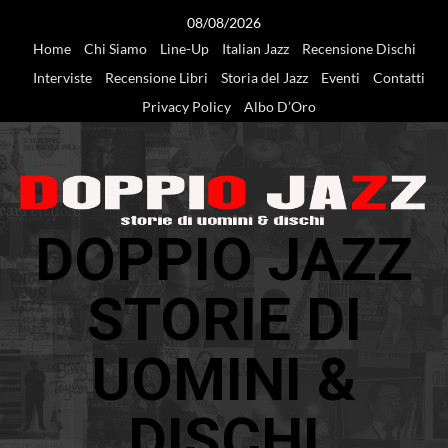
Vai
08/08/2026
al
Home
Chi Siamo
Line-Up
Italian Jazz
Recensione Dischi
contenuto
Interviste
Recensione Libri
Storia del Jazz
Eventi
Contatti
Privacy Policy
Albo D’Oro
DOPPIO JAZZ
STORIE DI
UOMINI &
DISCHI