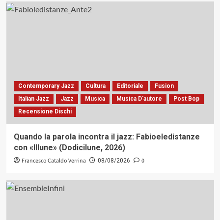
Contemporary Jazz
Cultura
Editoriale
Fusion
Italian Jazz
Jazz
Musica
Musica D'autore
Post Bop
Recensione Dischi
Quando la parola incontra il jazz: Fabioeledistanze
con «Illune» (Dodicilune, 2026)
Francesco Cataldo Verrina
0
08/08/2026