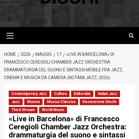
Menu
principale
HOME
2026
MAGGIO
17
«LIVE IN BARCELONA» DI
FRANCESCO CEREGIOLI CHAMBER JAZZ ORCHESTRA:
DRAMMATURGIA DEL SUONO E SINTASSI MOBILE FRA JAZZ,
CINEMA E MUSICA DA CAMERA (NOTAMI JAZZ, 2026)
Contemporary Jazz
Cultura
Editoriale
Italian Jazz
Jazz
Musica
Musica Classica
Recensione Dischi
Third Stream
World Music
«Live in Barcelona» di Francesco
Ceregioli Chamber Jazz Orchestra:
drammaturgia del suono e sintassi