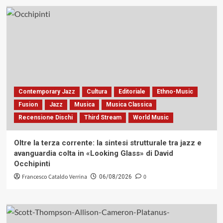
Contemporary Jazz
Cultura
Editoriale
Ethno-Music
Fusion
Jazz
Musica
Musica Classica
Recensione Dischi
Third Stream
World Music
Oltre la terza corrente: la sintesi strutturale tra jazz e
avanguardia colta in «Looking Glass» di David
Occhipinti
Francesco Cataldo Verrina
0
06/08/2026