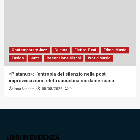
Contemporary Jazz
Cultura
Elettro-Beat
Ethno-Music
Fusion
Jazz
Recensione Dischi
World Music
«Platanus»: l’entropia del silenzio nella post-
improvvisazione elettroacustica nordamericana
Irma Sanders
0
05/08/2026
LIBRI IN EVIDENZA