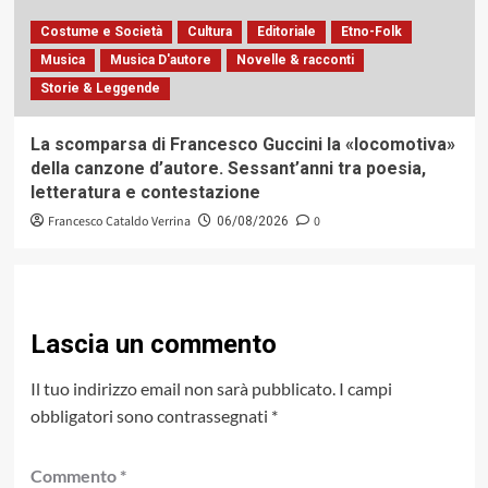
Costume e Società
Cultura
Editoriale
Etno-Folk
Musica
Musica D'autore
Novelle & racconti
Storie & Leggende
La scomparsa di Francesco Guccini la «locomotiva»
della canzone d’autore. Sessant’anni tra poesia,
letteratura e contestazione
Francesco Cataldo Verrina
0
06/08/2026
Lascia un commento
Il tuo indirizzo email non sarà pubblicato.
I campi
obbligatori sono contrassegnati
*
Commento
*