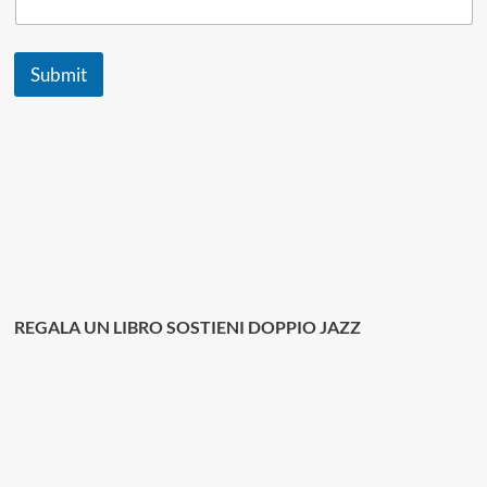
E
m
a
Submit
i
l
*
REGALA UN LIBRO SOSTIENI DOPPIO JAZZ