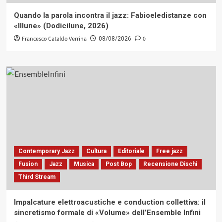
Quando la parola incontra il jazz: Fabioeledistanze con
«Illune» (Dodicilune, 2026)
Francesco Cataldo Verrina
0
08/08/2026
Contemporary Jazz
Cultura
Editoriale
Free jazz
Fusion
Jazz
Musica
Post Bop
Recensione Dischi
Third Stream
Impalcature elettroacustiche e conduction collettiva: il
sincretismo formale di «Volume» dell’Ensemble Infini