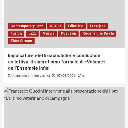
Contemporary Jazz
Cultura
Editoriale
Free jazz
Fusion
Jazz
Musica
Post Bop
Recensione Dischi
Third Stream
Impalcature elettroacustiche e conduction
collettiva: il sincretismo formale di «Volume»
dell’Ensemble Infini
Francesco Cataldo Verrina
0
07/08/2026