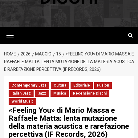
Menu
principale
HOME
2026
MAGGIO
15
«FEELING YOU» DI MARIO MASSA E
RAFFAELE MATTA: LENTA MUTAZIONE DELLA MATERIA ACUSTICA
E RAREFAZIONE PERCETTIVA (IF RECORDS, 2026)
Contemporary Jazz
Cultura
Editoriale
Fusion
Italian Jazz
Jazz
Musica
Recensione Dischi
World Music
«Feeling You» di Mario Massa e
Raffaele Matta: lenta mutazione
della materia acustica e rarefazione
percettiva (IF Records, 2026)