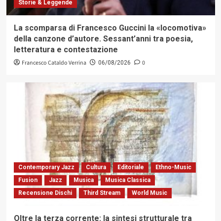
Storie & Leggende
La scomparsa di Francesco Guccini la «locomotiva»
della canzone d’autore. Sessant’anni tra poesia,
letteratura e contestazione
Francesco Cataldo Verrina
0
06/08/2026
Contemporary Jazz
Cultura
Editoriale
Ethno-Music
Fusion
Jazz
Musica
Musica Classica
Recensione Dischi
Third Stream
World Music
Oltre la terza corrente: la sintesi strutturale tra