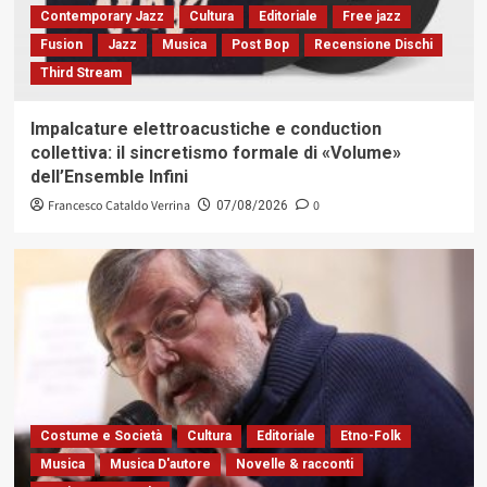
Contemporary Jazz
Cultura
Editoriale
Free jazz
Fusion
Jazz
Musica
Post Bop
Recensione Dischi
Third Stream
Impalcature elettroacustiche e conduction
collettiva: il sincretismo formale di «Volume»
dell’Ensemble Infini
Francesco Cataldo Verrina
0
07/08/2026
Costume e Società
Cultura
Editoriale
Etno-Folk
Musica
Musica D'autore
Novelle & racconti