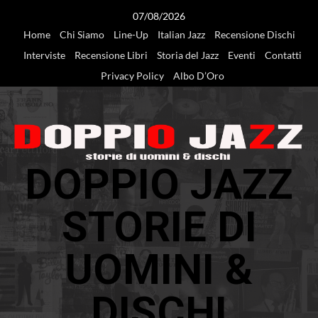
Vai
07/08/2026
al
Home
Chi Siamo
Line-Up
Italian Jazz
Recensione Dischi
contenuto
Interviste
Recensione Libri
Storia del Jazz
Eventi
Contatti
Privacy Policy
Albo D’Oro
DOPPIO JAZZ
STORIE DI
UOMINI &
DISCHI