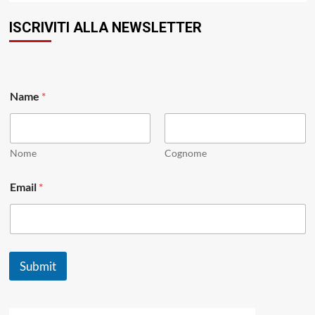
ISCRIVITI ALLA NEWSLETTER
E
Name
*
m
a
i
l
N
Nome
Cognome
a
m
Email
*
e
*
Submit