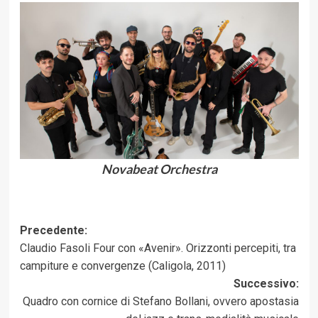
Novabeat Orchestra
Navigazione
Precedente:
Claudio Fasoli Four con «Avenir». Orizzonti percepiti, tra
articolo
campiture e convergenze (Caligola, 2011)
Successivo:
Quadro con cornice di Stefano Bollani, ovvero apostasia