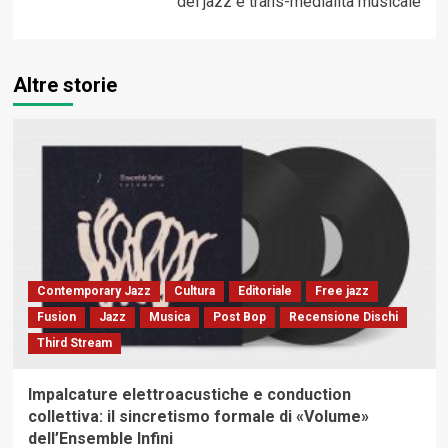
del jazz e trans-medialità musicale
Altre storie
Contemporary Jazz
Cultura
Editoriale
Free jazz
Fusion
Jazz
Musica
Post Bop
Recensione Dischi
Third Stream
Impalcature elettroacustiche e conduction
collettiva: il sincretismo formale di «Volume»
dell’Ensemble Infini