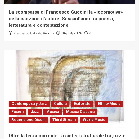
La scomparsa di Francesco Guccini la «locomotiva»
della canzone d’autore. Sessant’anni tra poesia,
letteratura e contestazione
Francesco Cataldo Verrina
0
06/08/2026
Contemporary Jazz
Cultura
Editoriale
Ethno-Music
Fusion
Jazz
Musica
Musica Classica
Recensione Dischi
Third Stream
World Music
Oltre la terza corrente: la sintesi strutturale tra jazz e