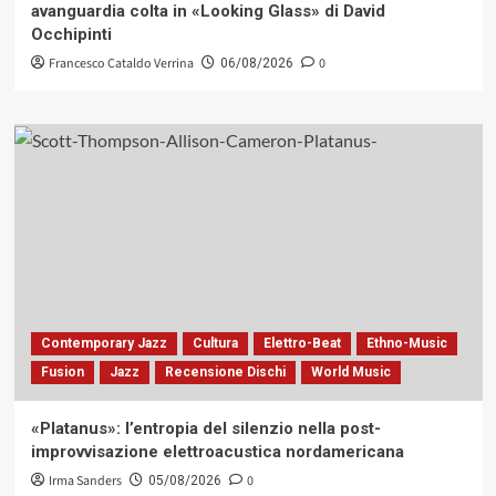
avanguardia colta in «Looking Glass» di David
Occhipinti
Francesco Cataldo Verrina
0
06/08/2026
Contemporary Jazz
Cultura
Elettro-Beat
Ethno-Music
Fusion
Jazz
Recensione Dischi
World Music
«Platanus»: l’entropia del silenzio nella post-
improvvisazione elettroacustica nordamericana
Irma Sanders
0
05/08/2026