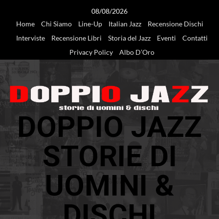
Vai
08/08/2026
al
Home
Chi Siamo
Line-Up
Italian Jazz
Recensione Dischi
contenuto
Interviste
Recensione Libri
Storia del Jazz
Eventi
Contatti
Privacy Policy
Albo D’Oro
DOPPIO JAZZ
STORIE DI
UOMINI &
DISCHI