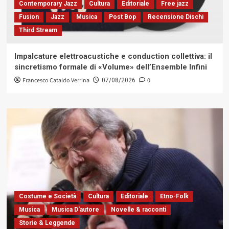
Contemporary Jazz
Cultura
Editoriale
Free jazz
Fusion
Jazz
Musica
Post Bop
Recensione Dischi
Third Stream
Impalcature elettroacustiche e conduction collettiva: il
sincretismo formale di «Volume» dell’Ensemble Infini
Francesco Cataldo Verrina
0
07/08/2026
Costume e Società
Cultura
Editoriale
Etno-Folk
Musica
Musica D'autore
Novelle & racconti
Storie & Leggende