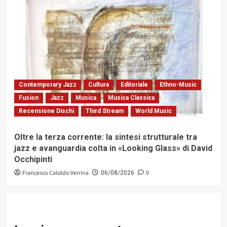
Contemporary Jazz
Cultura
Editoriale
Ethno-Music
Fusion
Jazz
Musica
Musica Classica
Recensione Dischi
Third Stream
World Music
Oltre la terza corrente: la sintesi strutturale tra
jazz e avanguardia colta in «Looking Glass» di David
Occhipinti
Francesco Cataldo Verrina
0
06/08/2026