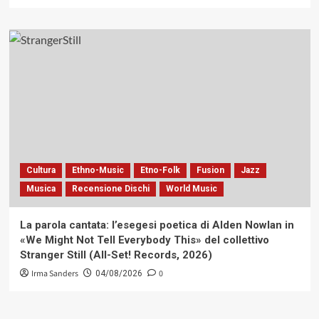
Cultura
Ethno-Music
Etno-Folk
Fusion
Jazz
Musica
Recensione Dischi
World Music
La parola cantata: l’esegesi poetica di Alden Nowlan in
«We Might Not Tell Everybody This» del collettivo
Stranger Still (All-Set! Records, 2026)
Irma Sanders
0
04/08/2026