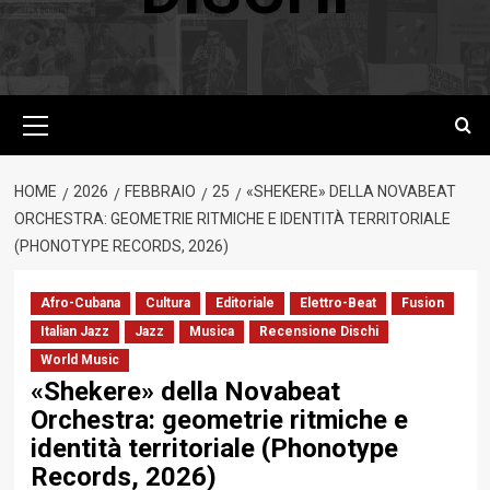
Menu
principale
HOME
2026
FEBBRAIO
25
«SHEKERE» DELLA NOVABEAT
ORCHESTRA: GEOMETRIE RITMICHE E IDENTITÀ TERRITORIALE
(PHONOTYPE RECORDS, 2026)
Afro-Cubana
Cultura
Editoriale
Elettro-Beat
Fusion
Italian Jazz
Jazz
Musica
Recensione Dischi
World Music
«Shekere» della Novabeat
Orchestra: geometrie ritmiche e
identità territoriale (Phonotype
Records, 2026)