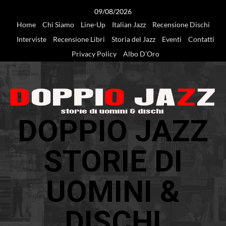
Vai
09/08/2026
al
Home
Chi Siamo
Line-Up
Italian Jazz
Recensione Dischi
contenuto
Interviste
Recensione Libri
Storia del Jazz
Eventi
Contatti
Privacy Policy
Albo D’Oro
DOPPIO JAZZ
STORIE DI
UOMINI &
DISCHI