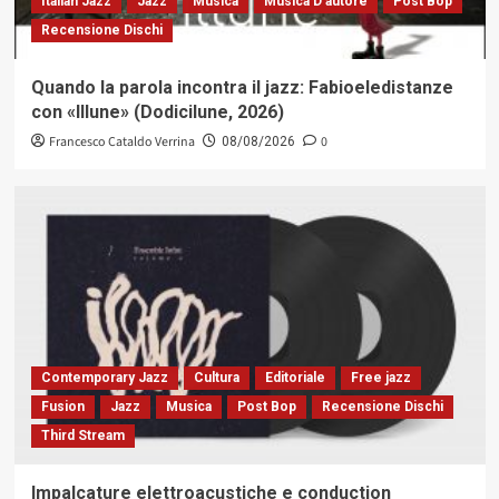
Italian Jazz
Jazz
Musica
Musica D'autore
Post Bop
Recensione Dischi
Quando la parola incontra il jazz: Fabioeledistanze
con «Illune» (Dodicilune, 2026)
Francesco Cataldo Verrina
0
08/08/2026
Contemporary Jazz
Cultura
Editoriale
Free jazz
Fusion
Jazz
Musica
Post Bop
Recensione Dischi
Third Stream
Impalcature elettroacustiche e conduction