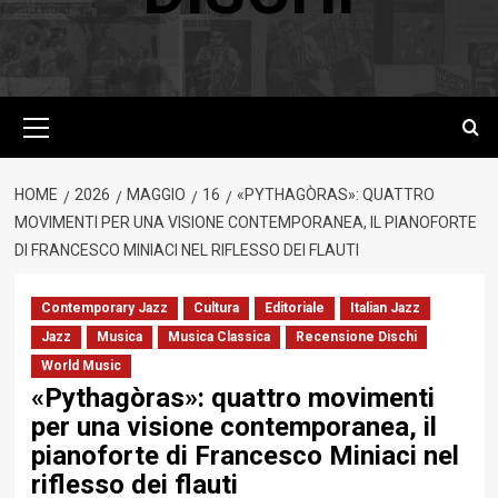
Menu
principale
HOME
2026
MAGGIO
16
«PYTHAGÒRAS»: QUATTRO
MOVIMENTI PER UNA VISIONE CONTEMPORANEA, IL PIANOFORTE
DI FRANCESCO MINIACI NEL RIFLESSO DEI FLAUTI
Contemporary Jazz
Cultura
Editoriale
Italian Jazz
Jazz
Musica
Musica Classica
Recensione Dischi
World Music
«Pythagòras»: quattro movimenti
per una visione contemporanea, il
pianoforte di Francesco Miniaci nel
riflesso dei flauti