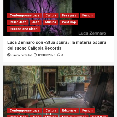
Contemporary Jazz
Cultura
Free jazz
Fusion
Italian Jazz
Jazz
Musica
Post Bop
Recensione Dischi
Luca Zennaro con «Stua scura»: la materia oscura
del suono Caligola Records
Cinico Bertallot
0
09/08/2026
Contemporary Jazz
Cultura
Editoriale
Fusion