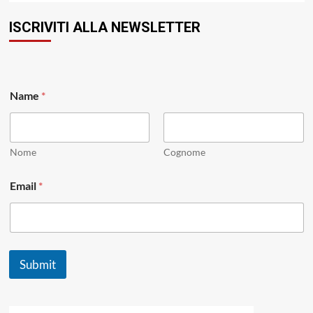
ISCRIVITI ALLA NEWSLETTER
Name
*
Nome
Cognome
*
Email
*
*
E
m
a
i
l
Submit