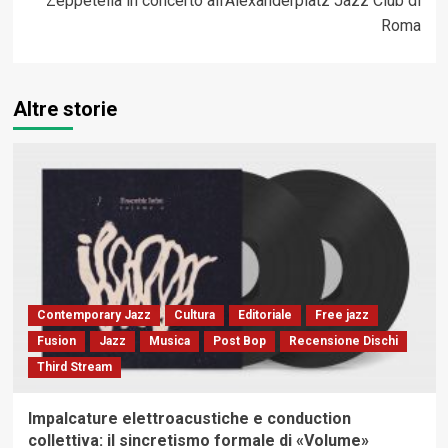
Zeppetella in concerto all’Alexanderplatz Jazz Club di
Roma
Altre storie
Contemporary Jazz
Cultura
Editoriale
Free jazz
Fusion
Jazz
Musica
Post Bop
Recensione Dischi
Third Stream
Impalcature elettroacustiche e conduction
collettiva: il sincretismo formale di «Volume»