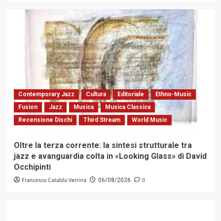
Contemporary Jazz
Cultura
Editoriale
Ethno-Music
Fusion
Jazz
Musica
Musica Classica
Recensione Dischi
Third Stream
World Music
Oltre la terza corrente: la sintesi strutturale tra
jazz e avanguardia colta in «Looking Glass» di David
Occhipinti
Francesco Cataldo Verrina
0
06/08/2026