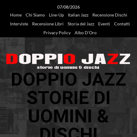
Vai
07/08/2026
al
Home
Chi Siamo
Line-Up
Italian Jazz
Recensione Dischi
contenuto
Interviste
Recensione Libri
Storia del Jazz
Eventi
Contatti
Privacy Policy
Albo D’Oro
DOPPIO JAZZ
STORIE DI
UOMINI &
DISCHI