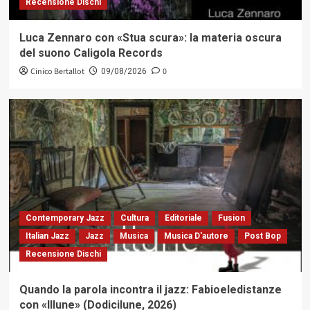
Recensione Dischi
Luca Zennaro con «Stua scura»: la materia oscura
del suono Caligola Records
Cinico Bertallot
0
09/08/2026
Contemporary Jazz
Cultura
Editoriale
Fusion
Italian Jazz
Jazz
Musica
Musica D'autore
Post Bop
Recensione Dischi
Quando la parola incontra il jazz: Fabioeledistanze
con «Illune» (Dodicilune, 2026)