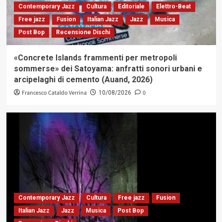
Contemporary Jazz
Cultura
Editoriale
Elettro-Beat
Free jazz
Fusion
Italian Jazz
Jazz
Musica
Post Bop
Recensione Dischi
«Concrete Islands frammenti per metropoli
sommerse» dei Satoyama: anfratti sonori urbani e
arcipelaghi di cemento (Auand, 2026)
Francesco Cataldo Verrina
0
10/08/2026
Contemporary Jazz
Cultura
Free jazz
Fusion
Italian Jazz
Jazz
Musica
Post Bop