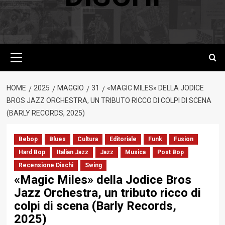
Menu
principale
HOME
2025
MAGGIO
31
«MAGIC MILES» DELLA JODICE
BROS JAZZ ORCHESTRA, UN TRIBUTO RICCO DI COLPI DI SCENA
(BARLY RECORDS, 2025)
Bebop
Blues
Cultura
Editoriale
Funk
Fusion
Hard Bop
Italian Jazz
Jazz
Musica
Post Bop
Recensione Dischi
Swing
«Magic Miles» della Jodice Bros
Jazz Orchestra, un tributo ricco di
colpi di scena (Barly Records,
2025)