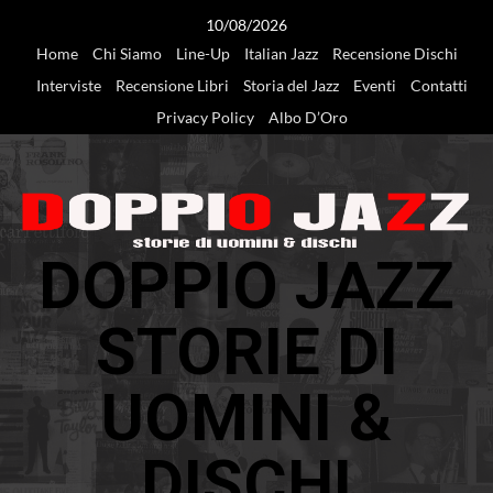
Vai
10/08/2026
al
Home
Chi Siamo
Line-Up
Italian Jazz
Recensione Dischi
contenuto
Interviste
Recensione Libri
Storia del Jazz
Eventi
Contatti
Privacy Policy
Albo D’Oro
DOPPIO JAZZ
STORIE DI
UOMINI &
DISCHI