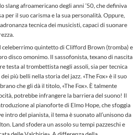
llo slang afroamericano degli anni ’50, che definiva
a per il suo carisma e la sua personalità. Oppure,
 padronanza tecnica dei musicisti, capaci di suonare
rezza.
l celeberrimo quintetto di Clifford Brown (tromba) e
oro disco omonimo. Il sassofonista, texano di nascita
e testa al trombettista negli assoli, sia per tecnica
i più belli nella storia del jazz. «The Fox» è il suo
 brano che gli dà il titolo, «The Fox». È talmente
ocità, potrebbe infrangere la barriera del suono! Il
introduzione al pianoforte di Elmo Hope, che sfoggia
e intro del pianista, il tema è suonato all’unisono da
ton. Land sfodera un assolo su tempi pazzeschi e
ta delle Valchirie». A differenza della