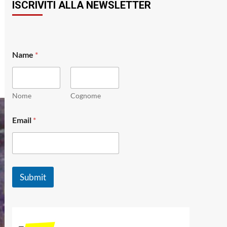
ISCRIVITI ALLA NEWSLETTER
Name
*
Nome
Cognome
E
Email
*
m
a
i
l
N
a
Submit
m
e
N
a
m