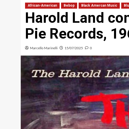
African-American
Bebop
Black Amercan Music
Bl
Harold Land co
Pie Records, 19
Marcello Marinelli
15/07/2025
0