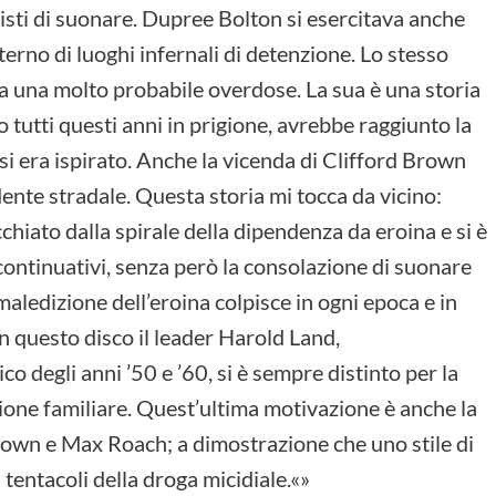
icisti di suonare. Dupree Bolton si esercitava anche
nterno di luoghi infernali di detenzione. Lo stesso
da una molto probabile overdose. La sua è una storia
 tutti questi anni in prigione, avrebbe raggiunto la
 si era ispirato. Anche la vicenda di Clifford Brown
dente stradale. Questa storia mi tocca da vicino:
chiato dalla spirale della dipendenza da eroina e si è
continuativi, senza però la consolazione di suonare
maledizione dell’eroina colpisce in ogni epoca e in
in questo disco il leader Harold Land,
co degli anni ’50 e ’60, si è sempre distinto per la
izione familiare. Quest’ultima motivazione è anche la
Brown e Max Roach; a dimostrazione che uno stile di
i tentacoli della droga micidiale.«»