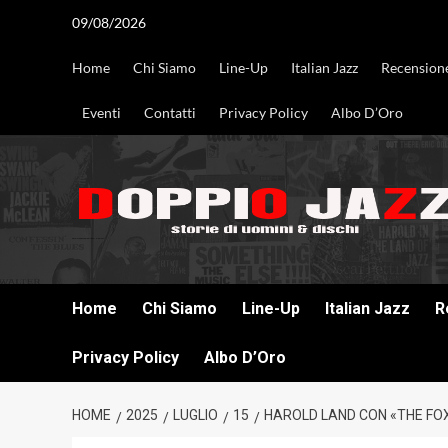
Vai
09/08/2026
al
contenuto
Home
Chi Siamo
Line-Up
Italian Jazz
Recension
Eventi
Contatti
Privacy Policy
Albo D’Oro
DOPPIO JAZZ STORIE DI UOMINI & DISCHI
Home
Chi Siamo
Line-Up
Italian Jazz
R
Privacy Policy
Albo D’Oro
HOME
2025
LUGLIO
15
HAROLD LAND CON «THE FOX