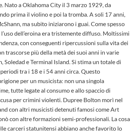
e. Nato a Oklahoma City il 3 marzo 1929, da
do prima il violino e poi la tromba. A soli 17 anni,
 McShann, ma subito iniziarono i guai. Come spesso
 l’uso dell’eroina era tristemente diffuso. Moltissimi
ndenza, con conseguenti ripercussioni sulla vita dei
on trascorse più della metà dei suoi anni in varie
n, Soledad e Terminal Island. Si stima un totale di
 periodi tra i 18 e i 54 anni circa. Questo
prigione per un musicista: non una singola
me, tutte legate al consumo e allo spaccio di
cusa per crimini violenti. Dupree Bolton morì nel
nd con altri musicisti detenuti famosi come Art
ò con altre formazioni semi-professionali. La cosa
elle carceri statunitensi abbiano anche favorito lo