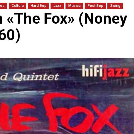
ues
Cultura
Hard Bop
Jazz
Musica
Post Bop
Swing
n «The Fox» (Noney
60)