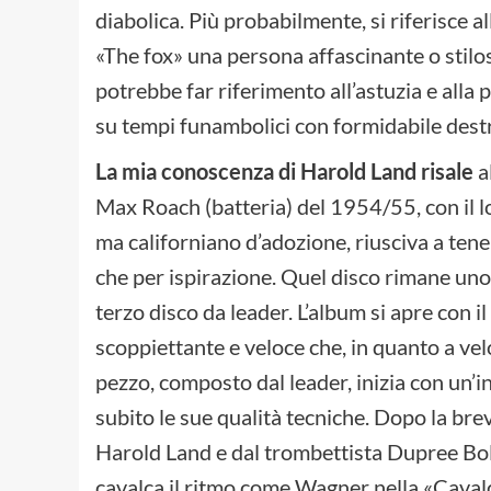
diabolica. Più probabilmente, si riferisce a
«The fox» una persona affascinante o stilos
potrebbe far riferimento all’astuzia e alla
su tempi funambolici con formidabile dest
La mia conoscenza di Harold Land risale
a
Max Roach (batteria) del 1954/55, con il l
ma californiano d’adozione, riusciva a tener
che per ispirazione. Quel disco rimane uno de
terzo disco da leader. L’album si apre con il
scoppiettante e veloce che, in quanto a vel
pezzo, composto dal leader, inizia con un’
subito le sue qualità tecniche. Dopo la brev
Harold Land e dal trombettista Dupree Bol
cavalca il ritmo come Wagner nella «Cavalca