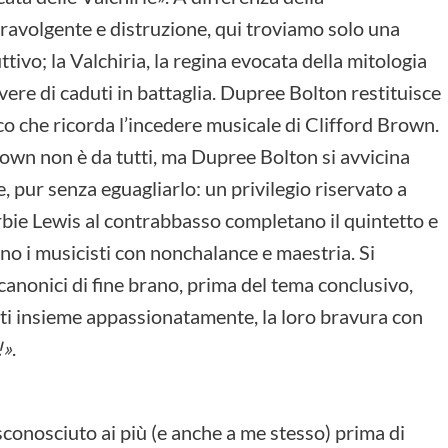
ravolgente e distruzione, qui troviamo solo una
tivo; la Valchiria, la regina evocata della mitologia
ere di caduti in battaglia. Dupree Bolton restituisce
co che ricorda l’incedere musicale di Clifford Brown.
own non è da tutti, ma Dupree Bolton si avvicina
, pur senza eguagliarlo: un privilegio riservato a
erbie Lewis al contrabbasso completano il quintetto e
no i musicisti con nonchalance e maestria. Si
i canonici di fine brano, prima del tema conclusivo,
tti insieme appassionatamente, la loro bravura con
!»
.
sconosciuto ai più (e anche a me stesso) prima di