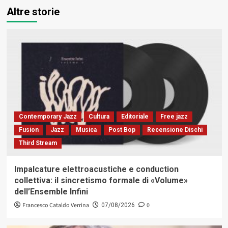
Altre storie
Contemporary Jazz
Cultura
Editoriale
Free jazz
Fusion
Jazz
Musica
Post Bop
Recensione Dischi
Third Stream
Impalcature elettroacustiche e conduction
collettiva: il sincretismo formale di «Volume»
dell’Ensemble Infini
Francesco Cataldo Verrina
0
07/08/2026