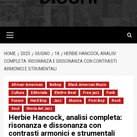
Menu
principale
HOME
2025
GIUGNO
18
HERBIE HANCOCK, ANALISI
COMPLETA: RISONANZA E DISSONANZA CON CONTRASTI
ARMONICI E STRUMENTALI
African-American
Bebop
Black Amercan Music
Cultura
Editoriale
Elettro-Beat
Free jazz
Funk
Fusion
Hard Bop
Jazz
Musica
Post Bop
Rock
Soul
Storia del Jazz
Herbie Hancock, analisi completa:
risonanza e dissonanza con
contrasti armonici e strumentali