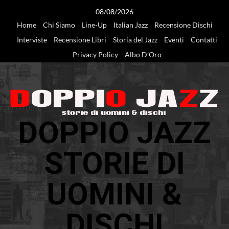
Vai
08/08/2026
al
Home
Chi Siamo
Line-Up
Italian Jazz
Recensione Dischi
contenuto
Interviste
Recensione Libri
Storia del Jazz
Eventi
Contatti
Privacy Policy
Albo D’Oro
DOPPIO JAZZ
STORIE DI
UOMINI &
DISCHI