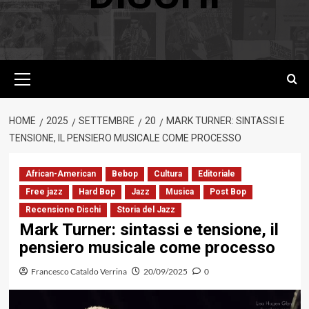
Menu
principale
HOME
2025
SETTEMBRE
20
MARK TURNER: SINTASSI E
TENSIONE, IL PENSIERO MUSICALE COME PROCESSO
African-American
Bebop
Cultura
Editoriale
Free jazz
Hard Bop
Jazz
Musica
Post Bop
Recensione Dischi
Storia del Jazz
Mark Turner: sintassi e tensione, il
pensiero musicale come processo
Francesco Cataldo Verrina
20/09/2025
0