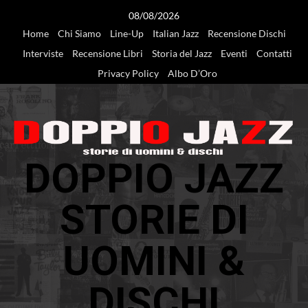
Vai
08/08/2026
al
Home
Chi Siamo
Line-Up
Italian Jazz
Recensione Dischi
contenuto
Interviste
Recensione Libri
Storia del Jazz
Eventi
Contatti
Privacy Policy
Albo D’Oro
DOPPIO JAZZ
STORIE DI
UOMINI &
DISCHI