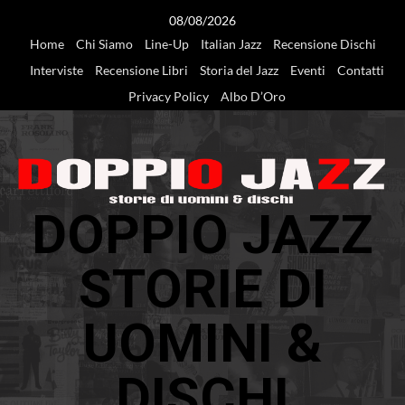
Vai
08/08/2026
al
Home
Chi Siamo
Line-Up
Italian Jazz
Recensione Dischi
contenuto
Interviste
Recensione Libri
Storia del Jazz
Eventi
Contatti
Privacy Policy
Albo D’Oro
DOPPIO JAZZ
STORIE DI
UOMINI &
DISCHI