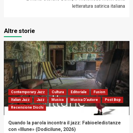
letteratura satirica italiana
Altre storie
Contemporary Jazz
Cultura
Editoriale
Fusion
Italian Jazz
Jazz
Musica
Musica D'autore
Post Bop
Recensione Dischi
Quando la parola incontra il jazz: Fabioeledistanze
con «Illune» (Dodicilune, 2026)