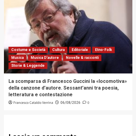
Costume e Società
Cultura
Editoriale
Etno-Folk
Musica
Musica D'autore
Novelle & racconti
Storie & Leggende
La scomparsa di Francesco Guccini la «locomotiva»
della canzone d’autore. Sessant’anni tra poesia,
letteratura e contestazione
Francesco Cataldo Verrina
0
06/08/2026