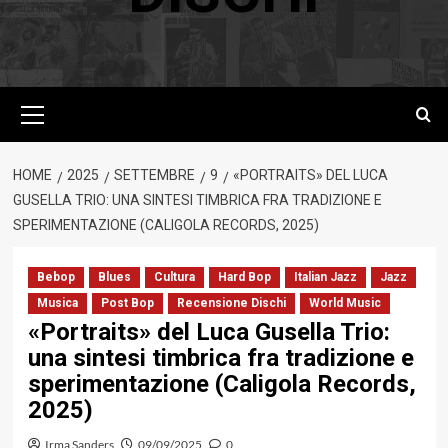
Menu
principale
HOME
2025
SETTEMBRE
9
«PORTRAITS» DEL LUCA
GUSELLA TRIO: UNA SINTESI TIMBRICA FRA TRADIZIONE E
SPERIMENTAZIONE (CALIGOLA RECORDS, 2025)
Bebop
Blues
Cultura
Hard Bop
Italian Jazz
Jazz
Musica
Post Bop
Recensione Dischi
World Music
«Portraits» del Luca Gusella Trio:
una sintesi timbrica fra tradizione e
sperimentazione (Caligola Records,
2025)
Irma Sanders
09/09/2025
0