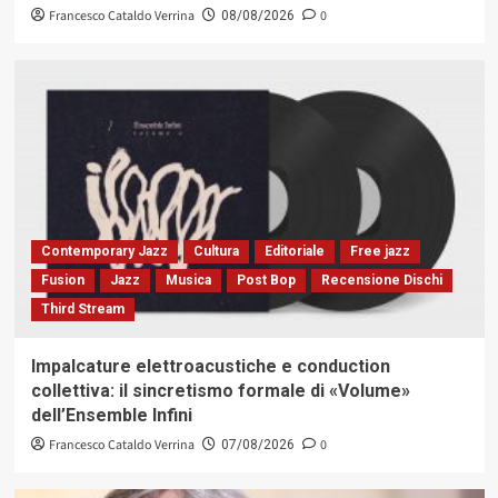
Francesco Cataldo Verrina
0
08/08/2026
Contemporary Jazz
Cultura
Editoriale
Free jazz
Fusion
Jazz
Musica
Post Bop
Recensione Dischi
Third Stream
Impalcature elettroacustiche e conduction
collettiva: il sincretismo formale di «Volume»
dell’Ensemble Infini
Francesco Cataldo Verrina
0
07/08/2026