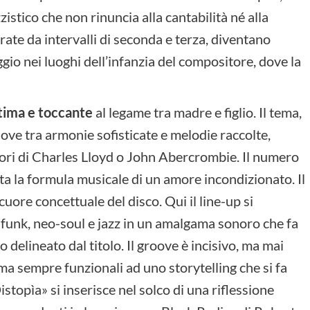
zistico che non rinuncia alla cantabilità né alla
ate da intervalli di seconda e terza, diventano
gio nei luoghi dell’infanzia del compositore, dove la
ntima e toccante
al legame tra madre e figlio. Il tema,
ove tra armonie sofisticate e melodie raccolte,
lavori di Charles Lloyd o John Abercrombie. Il numero
nta la formula musicale di un amore incondizionato. Il
uore concettuale del disco. Qui il line-up si
o funk, neo-soul e jazz in un amalgama sonoro che fa
o delineato dal titolo. Il groove è incisivo, ma mai
a sempre funzionali ad uno storytelling che si fa
stopìa» si inserisce nel solco di una riflessione