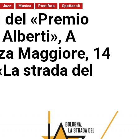
Jazz
Musica
Post Bop
Spettacoli
ri del «Premio
Alberti», A
za Maggiore, 14
«La strada del