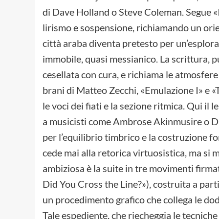
di Dave Holland o Steve Coleman. Segue «I
lirismo e sospensione, richiamando un orien
città araba diventa pretesto per un’esploraz
immobile, quasi messianico. La scrittura, 
cesellata con cura, e richiama le atmosfer
brani di Matteo Zecchi, «Emulazione I» e «T
le voci dei fiati e la sezione ritmica. Qui 
a musicisti come Ambrose Akinmusire o Da
per l’equilibrio timbrico e la costruzione f
cede mai alla retorica virtuosistica, ma s
ambiziosa è la suite in tre movimenti firm
Did You Cross the Line?»), costruita a par
un procedimento grafico che collega le dodi
Tale espediente, che riecheggia le tecnich