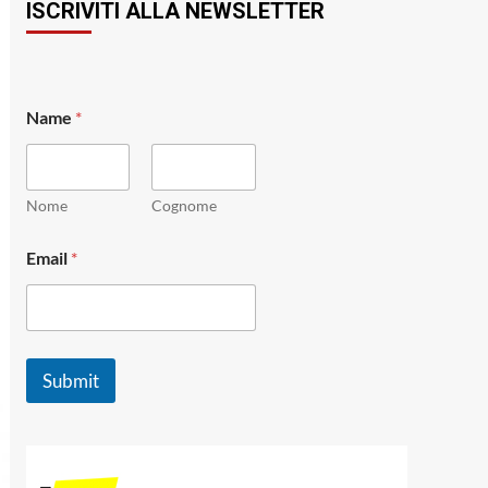
ISCRIVITI ALLA NEWSLETTER
Name
*
Nome
Cognome
N
Email
*
a
m
e
*
N
a
Submit
m
e