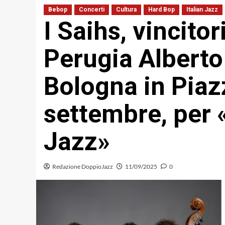
Bebop
Concerti
Cultura
Hard Bop
Italian Jazz
I Saihs, vincito
Perugia Alberto 
Bologna in Piaz
settembre, per 
Jazz»
Redazione DoppioJazz
11/09/2025
0