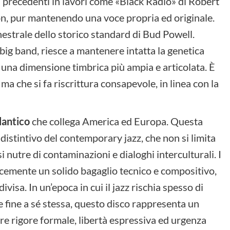
 precedenti in lavori come «Black Radio» di Robert
n, pur mantenendo una voce propria ed originale.
hestrale dello storico standard di Bud Powell.
 big band, riesce a mantenere intatta la genetica
 una dimensione timbrica più ampia e articolata. È
 ma che si fa riscrittura consapevole, in linea con la
lantico
che collega America ed Europa. Questa
distintivo del contemporary jazz, che non si limita
i nutre di contaminazioni e dialoghi interculturali. I
emente un solido bagaglio tecnico e compositivo,
visa. In un’epoca in cui il jazz rischia spesso di
 fine a sé stessa, questo disco rappresenta un
e rigore formale, libertà espressiva ed urgenza