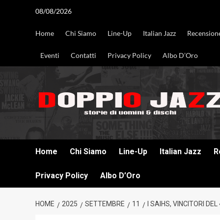
Vai
08/08/2026
al
contenuto
Home
Chi Siamo
Line-Up
Italian Jazz
Recension
Eventi
Contatti
Privacy Policy
Albo D’Oro
DOPPIO JAZZ STORIE DI UOMINI & DISCHI
Home
Chi Siamo
Line-Up
Italian Jazz
R
Privacy Policy
Albo D’Oro
HOME
2025
SETTEMBRE
11
I SAIHS, VINCITORI D