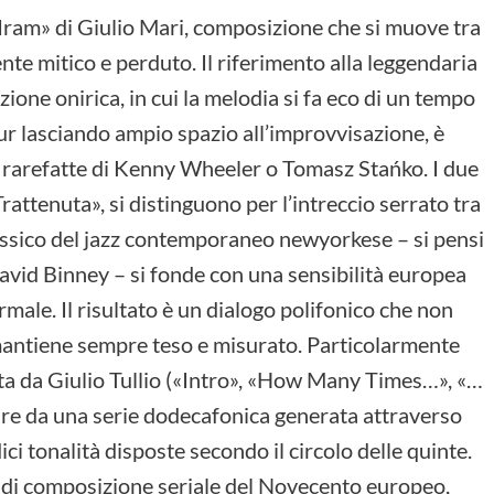
ram» di Giulio Mari, composizione che si muove tra
te mitico e perduto. Il riferimento alla leggendaria
ione onirica, in cui la melodia si fa eco di un tempo
pur lasciando ampio spazio all’improvvisazione, è
e rarefatte di Kenny Wheeler o Tomasz Stańko. I due
rattenuta», si distinguono per l’intreccio serrato tra
il lessico del jazz contemporaneo newyorkese – si pensi
vid Binney – si fonde con una sensibilità europea
ormale. Il risultato è un dialogo polifonico che non
i mantiene sempre teso e misurato. Particolarmente
ata da Giulio Tullio («Intro», «How Many Times…», «…
tire da una serie dodecafonica generata attraverso
ci tonalità disposte secondo il circolo delle quinte.
e di composizione seriale del Novecento europeo,