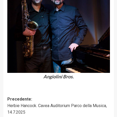
Angiolini Bros.
Navigazione
Precedente:
Herbie Hancock. Cavea Auditorium Parco della Musica,
articolo
14.7.2025