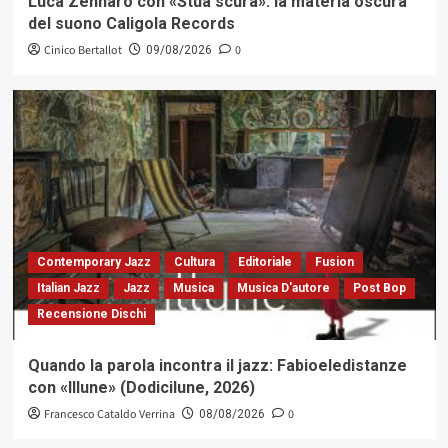
Luca Zennaro con «Stua scura»: la materia oscura
del suono Caligola Records
Cinico Bertallot
0
09/08/2026
Contemporary Jazz
Cultura
Editoriale
Fusion
Italian Jazz
Jazz
Musica
Musica D'autore
Post Bop
Recensione Dischi
Quando la parola incontra il jazz: Fabioeledistanze
con «Illune» (Dodicilune, 2026)
Francesco Cataldo Verrina
0
08/08/2026