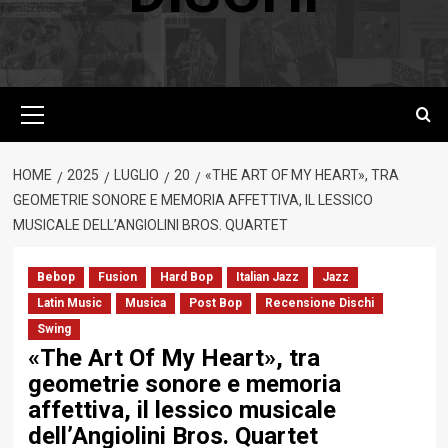
Menu
principale
HOME
2025
LUGLIO
20
«THE ART OF MY HEART», TRA
GEOMETRIE SONORE E MEMORIA AFFETTIVA, IL LESSICO
MUSICALE DELL’ANGIOLINI BROS. QUARTET
Bebop
Fusion
Hard Bop
Italian Jazz
Jazz
Latin Music
Musica
Post Bop
Recensione Dischi
Swing
«The Art Of My Heart», tra
geometrie sonore e memoria
affettiva, il lessico musicale
dell’Angiolini Bros. Quartet