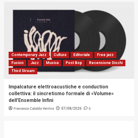
Contemporary Jazz
Cultura
Editoriale
Free jazz
Fusion
Jazz
Musica
Post Bop
Recensione Dischi
Third Stream
Impalcature elettroacustiche e conduction
collettiva: il sincretismo formale di «Volume»
dell’Ensemble Infini
Francesco Cataldo Verrina
0
07/08/2026