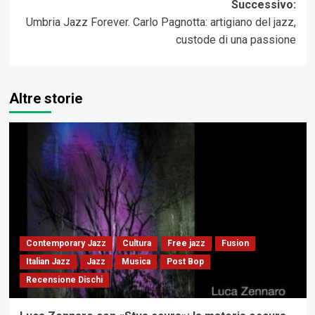
Successivo:
Umbria Jazz Forever. Carlo Pagnotta: artigiano del jazz,
custode di una passione
Altre storie
Contemporary Jazz
Cultura
Free jazz
Fusion
Italian Jazz
Jazz
Musica
Post Bop
Recensione Dischi