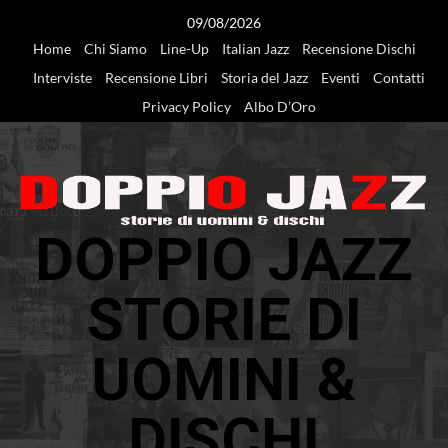
Vai
09/08/2026
al
Home
Chi Siamo
Line-Up
Italian Jazz
Recensione Dischi
contenuto
Interviste
Recensione Libri
Storia del Jazz
Eventi
Contatti
Privacy Policy
Albo D’Oro
DOPPIO JAZZ
STORIE DI
UOMINI &
DISCHI