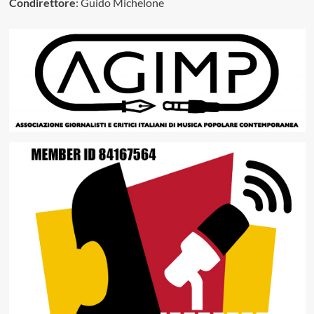
Condirettore
: Guido Michelone