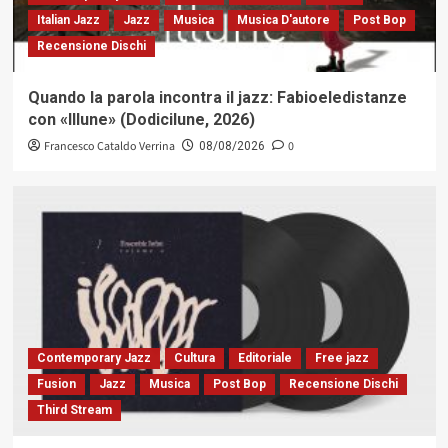
Italian Jazz
Jazz
Musica
Musica D'autore
Post Bop
Recensione Dischi
Quando la parola incontra il jazz: Fabioeledistanze
con «Illune» (Dodicilune, 2026)
Francesco Cataldo Verrina
0
08/08/2026
Contemporary Jazz
Cultura
Editoriale
Free jazz
Fusion
Jazz
Musica
Post Bop
Recensione Dischi
Third Stream