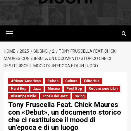
Menu
principale
HOME
2025
GIUGNO
2
TONY FRUSCELLA FEAT. CHICK
MAURES CON «DEBUT», UN DOCUMENTO STORICO CHE CI
RESTITUISCE IL MOOD DI UN’EPOCA E DI UN LUOGO
African-American
Bebop
Cultura
Editoriale
Hard Bop
Jazz
Musica
Post Bop
Recensione Libri
Ristampa Vinile
Storia del Jazz
Swing
Tony Fruscella Feat. Chick Maures
con «Debut», un documento storico
che ci restituisce il mood di
un’epoca e di un luogo