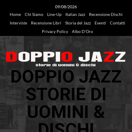
Vai
09/08/2026
al
Home
Chi Siamo
Line-Up
Italian Jazz
Recensione Dischi
contenuto
Interviste
Recensione Libri
Storia del Jazz
Eventi
Contatti
Privacy Policy
Albo D’Oro
DOPPIO JAZZ
STORIE DI
UOMINI &
DISCHI