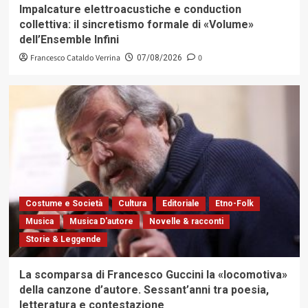
Impalcature elettroacustiche e conduction
collettiva: il sincretismo formale di «Volume»
dell’Ensemble Infini
Francesco Cataldo Verrina
0
07/08/2026
Costume e Società
Cultura
Editoriale
Etno-Folk
Musica
Musica D'autore
Novelle & racconti
Storie & Leggende
La scomparsa di Francesco Guccini la «locomotiva»
della canzone d’autore. Sessant’anni tra poesia,
letteratura e contestazione