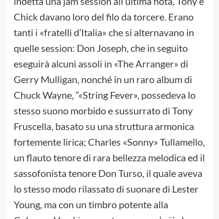
indetta una jam session all’ultima nota, Tony e
Chick davano loro del filo da torcere. Erano
tanti i «fratelli d’Italia» che si alternavano in
quelle session: Don Joseph, che in seguito
eseguirà alcuni assoli in «The Arranger» di
Gerry Mulligan, nonché in un raro album di
Chuck Wayne, “«String Fever», possedeva lo
stesso suono morbido e sussurrato di Tony
Fruscella, basato su una struttura armonica
fortemente lirica; Charles «Sonny» Tullamello,
un flauto tenore di rara bellezza melodica ed il
sassofonista tenore Don Turso, il quale aveva
lo stesso modo rilassato di suonare di Lester
Young, ma con un timbro potente alla