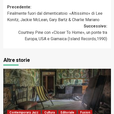
Navigazione
Precedente:
Finalmente fuori dal dimenticatoio: «Altissimo» di Lee
articolo
Konitz, Jackie McLean, Gary Bartz & Charlie Mariano
Successivo:
Courtney Pine con «Closer To Home», un ponte tra
Europa, USA e Giamaica (Island Records,1990)
Altre storie
Contemporary Jazz
Cultura
Editoriale
Fusion