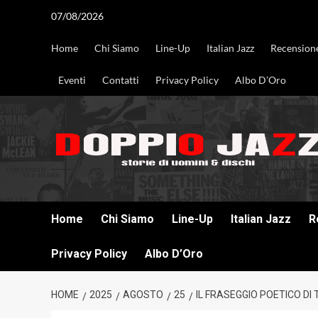
Vai
07/08/2026
al
contenuto
Home
Chi Siamo
Line-Up
Italian Jazz
Recension
Eventi
Contatti
Privacy Policy
Albo D’Oro
DOPPIO JAZZ STORIE DI UOMINI & DISCHI
Home
Chi Siamo
Line-Up
Italian Jazz
R
Privacy Policy
Albo D’Oro
HOME
2025
AGOSTO
25
IL FRASEGGIO POETICO DI