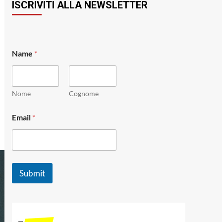
ISCRIVITI ALLA NEWSLETTER
*
Name
*
E
m
a
i
l
Nome
Cognome
*
Email
*
Submit