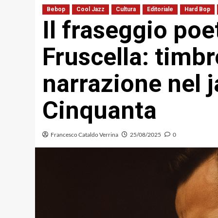
Bebop
Cool Jazz
Cultura
Editoriale
Hard Bop
Il fraseggio poe
Fruscella: timb
narrazione nel j
Cinquanta
Francesco Cataldo Verrina
25/08/2025
0