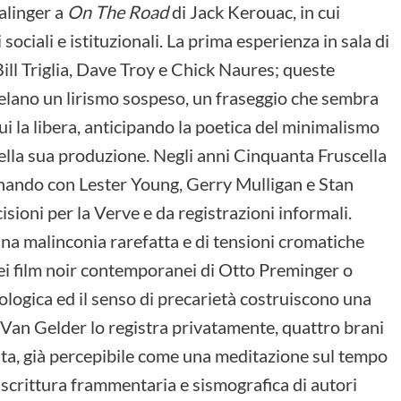
Salinger a
On The Road
di Jack Kerouac, in cui
i sociali e istituzionali. La prima esperienza in sala di
Bill Triglia, Dave Troy e Chick Naures; queste
velano un lirismo sospeso, un fraseggio che sembra
i la libera, anticipando la poetica del minimalismo
ella sua produzione. Negli anni Cinquanta Fruscella
suonando con Lester Young, Gerry Mulligan e Stan
ioni per la Verve e da registrazioni informali.
una malinconia rarefatta e di tensioni cromatiche
 dei film noir contemporanei di Otto Preminger o
cologica ed il senso di precarietà costruiscono una
Van Gelder lo registra privatamente, quattro brani
a, già percepibile come una meditazione sul tempo
 scrittura frammentaria e sismografica di autori