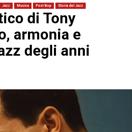
Jazz
Musica
Post Bop
Storia del Jazz
tico di Tony
ro, armonia e
azz degli anni