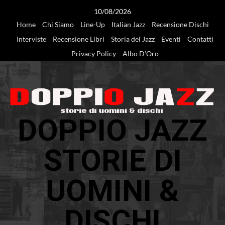
Vai
10/08/2026
al
Home
Chi Siamo
Line-Up
Italian Jazz
Recensione Dischi
contenuto
Interviste
Recensione Libri
Storia del Jazz
Eventi
Contatti
Privacy Policy
Albo D’Oro
DOPPIO JAZZ
STORIE DI
UOMINI &
DISCHI