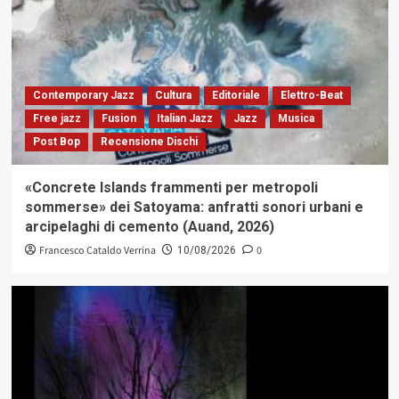
Contemporary Jazz
Cultura
Editoriale
Elettro-Beat
Free jazz
Fusion
Italian Jazz
Jazz
Musica
Post Bop
Recensione Dischi
«Concrete Islands frammenti per metropoli
sommerse» dei Satoyama: anfratti sonori urbani e
arcipelaghi di cemento (Auand, 2026)
Francesco Cataldo Verrina
0
10/08/2026