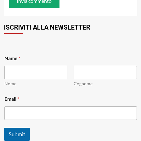
ISCRIVITI ALLA NEWSLETTER
Name
*
Nome
Cognome
N
Email
*
a
m
e
N
a
m
Submit
e