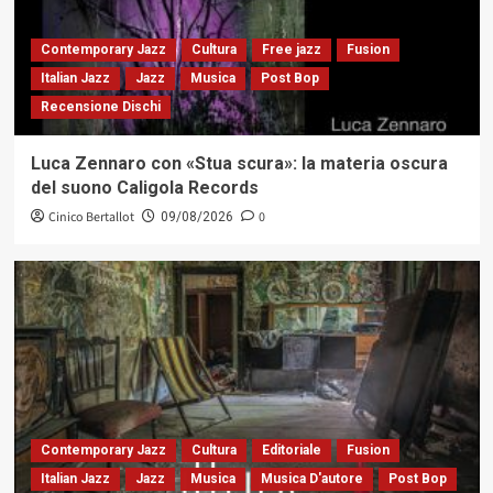
Contemporary Jazz
Cultura
Free jazz
Fusion
Italian Jazz
Jazz
Musica
Post Bop
Recensione Dischi
Luca Zennaro con «Stua scura»: la materia oscura
del suono Caligola Records
Cinico Bertallot
0
09/08/2026
Contemporary Jazz
Cultura
Editoriale
Fusion
Italian Jazz
Jazz
Musica
Musica D'autore
Post Bop