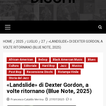
Menu
principale
HOME
2025
LUGLIO
27
«LANDSLIDE» DI DEXTER GORDON, A
VOLTE RITORNANO (BLUE NOTE, 2025)
African-American
Bebop
Black Amercan Music
Blues
Cultura
Editoriale
Hard Bop
Jazz
Musica
Post Bop
Recensione Dischi
Ristampa Vinile
Storia del Jazz
«Landslide» di Dexter Gordon, a
volte ritornano (Blue Note, 2025)
Francesco Cataldo Verrina
27/07/2025
0