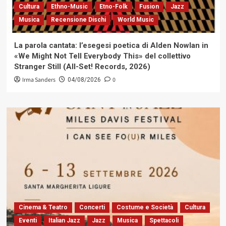
Cultura
Ethno-Music
Etno-Folk
Fusion
Jazz
Musica
Recensione Dischi
World Music
La parola cantata: l’esegesi poetica di Alden Nowlan in
«We Might Not Tell Everybody This» del collettivo
Stranger Still (All-Set! Records, 2026)
Irma Sanders
0
04/08/2026
Cinema & Teatro
Concerti
Costume e Società
Cultura
Eventi
Italian Jazz
Jazz
Musica
Spettacoli