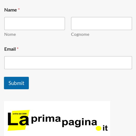
*
Name
*
E
m
a
i
l
Nome
Cognome
*
Email
*
Submit