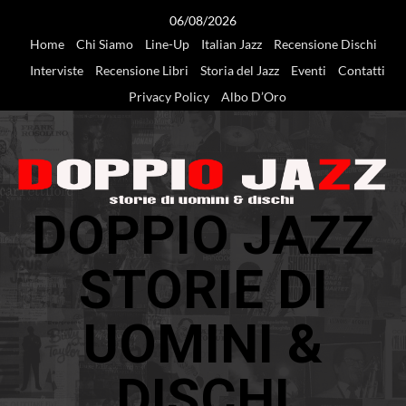
Vai
06/08/2026
al
Home
Chi Siamo
Line-Up
Italian Jazz
Recensione Dischi
contenuto
Interviste
Recensione Libri
Storia del Jazz
Eventi
Contatti
Privacy Policy
Albo D’Oro
DOPPIO JAZZ
STORIE DI
UOMINI &
DISCHI