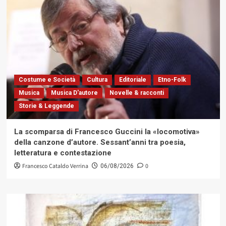
Costume e Società
Cultura
Editoriale
Etno-Folk
Musica
Musica D'autore
Novelle & racconti
Storie & Leggende
La scomparsa di Francesco Guccini la «locomotiva»
della canzone d’autore. Sessant’anni tra poesia,
letteratura e contestazione
Francesco Cataldo Verrina
0
06/08/2026