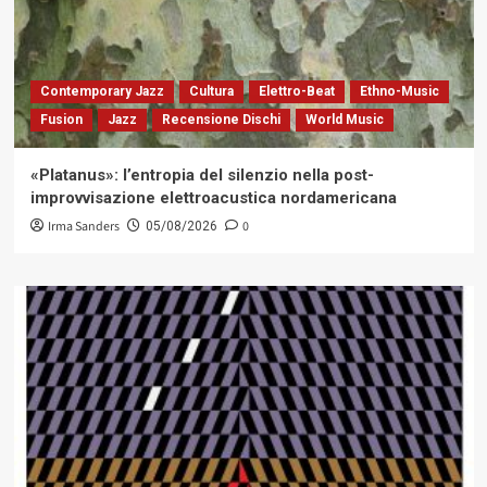
Contemporary Jazz
Cultura
Elettro-Beat
Ethno-Music
Fusion
Jazz
Recensione Dischi
World Music
«Platanus»: l’entropia del silenzio nella post-
improvvisazione elettroacustica nordamericana
Irma Sanders
0
05/08/2026