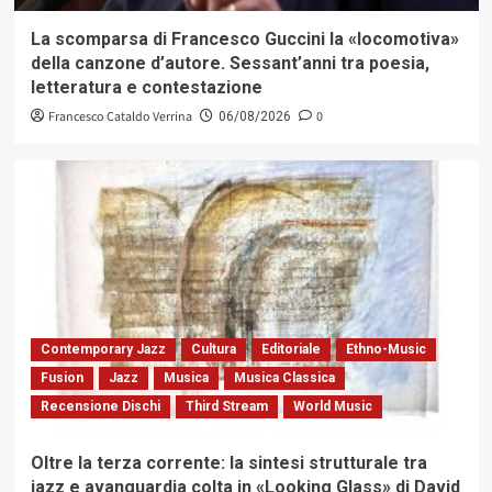
La scomparsa di Francesco Guccini la «locomotiva»
della canzone d’autore. Sessant’anni tra poesia,
letteratura e contestazione
Francesco Cataldo Verrina
0
06/08/2026
Contemporary Jazz
Cultura
Editoriale
Ethno-Music
Fusion
Jazz
Musica
Musica Classica
Recensione Dischi
Third Stream
World Music
Oltre la terza corrente: la sintesi strutturale tra
jazz e avanguardia colta in «Looking Glass» di David