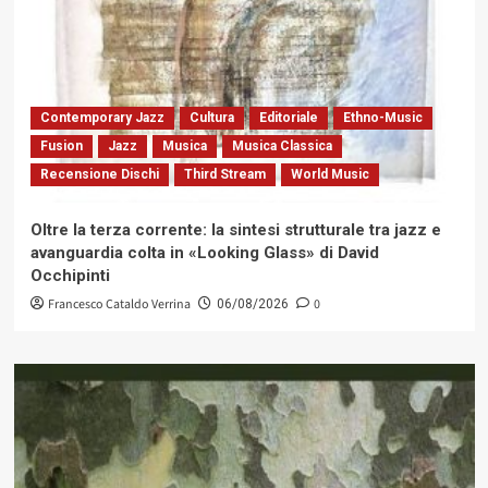
Contemporary Jazz
Cultura
Editoriale
Ethno-Music
Fusion
Jazz
Musica
Musica Classica
Recensione Dischi
Third Stream
World Music
Oltre la terza corrente: la sintesi strutturale tra jazz e
avanguardia colta in «Looking Glass» di David
Occhipinti
Francesco Cataldo Verrina
0
06/08/2026