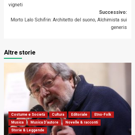
vigneti
Successivo:
Morto Lalo Schifrin: Architetto del suono, Alchimista sui
generis
Altre storie
Costume e Società
Cultura
Editoriale
Etno-Folk
Musica
Musica D'autore
Novelle & racconti
Storie & Leggende