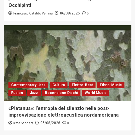
Occhipinti
Francesco Cataldo Verrina
0
06/08/2026
Contemporary Jazz
Cultura
Elettro-Beat
Ethno-Music
Fusion
Jazz
Recensione Dischi
World Music
«Platanus»: l’entropia del silenzio nella post-
improvvisazione elettroacustica nordamericana
Irma Sanders
0
05/08/2026