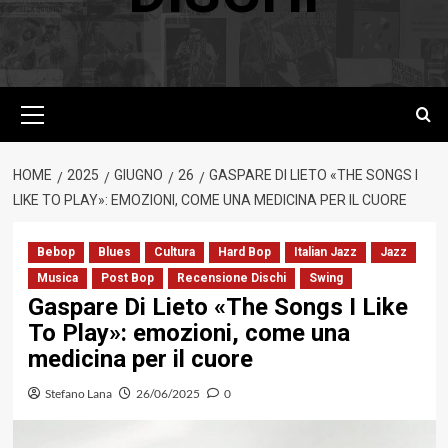
Menu
principale
HOME
2025
GIUGNO
26
GASPARE DI LIETO «THE SONGS I
LIKE TO PLAY»: EMOZIONI, COME UNA MEDICINA PER IL CUORE
Bebop
Blues
Cultura
Hard Bop
Italian Jazz
Jazz
Musica
Post Bop
Recensione Dischi
Swing
Gaspare Di Lieto «The Songs I Like
To Play»: emozioni, come una
medicina per il cuore
Stefano Lana
26/06/2025
0