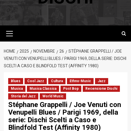
Menu
principale
HOME
2025
NOVEMBRE
26
STÉPHANE GRAPPELLI / JOE
VENUTI CON VENUPELLI BLUES / PARIGI 1969, DELLA SERIE: DISCHI
SCELTI A CASO E BLINDFOLD TEST (AFFINITY 1980)
Blues
Cool Jazz
Cultura
Ethno-Music
Jazz
Musica
Musica Classica
Post Bop
Recensione Dischi
Storia del Jazz
World Music
Stéphane Grappelli / Joe Venuti con
Venupelli Blues / Parigi 1969, della
serie: Dischi Scelti a Caso e
Blindfold Test (Affinity 1980)