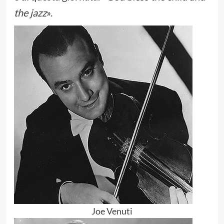
the jazz
».
Joe Venuti