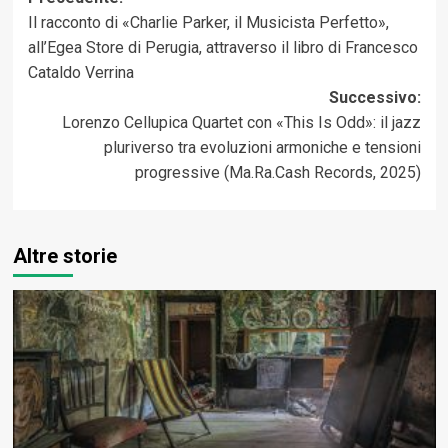
Navigazione
Il racconto di «Charlie Parker, il Musicista Perfetto»,
articolo
all’Egea Store di Perugia, attraverso il libro di Francesco
Cataldo Verrina
Successivo:
Lorenzo Cellupica Quartet con «This Is Odd»: il jazz
pluriverso tra evoluzioni armoniche e tensioni
progressive (Ma.Ra.Cash Records, 2025)
Altre storie