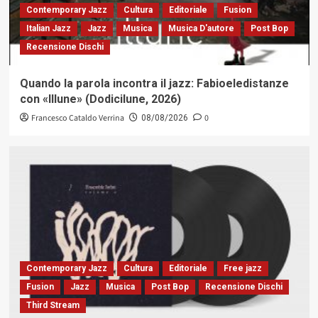
Contemporary Jazz
Cultura
Editoriale
Fusion
Italian Jazz
Jazz
Musica
Musica D'autore
Post Bop
Recensione Dischi
Quando la parola incontra il jazz: Fabioeledistanze
con «Illune» (Dodicilune, 2026)
Francesco Cataldo Verrina
0
08/08/2026
Contemporary Jazz
Cultura
Editoriale
Free jazz
Fusion
Jazz
Musica
Post Bop
Recensione Dischi
Third Stream