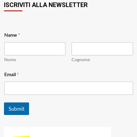
ISCRIVITI ALLA NEWSLETTER
Name
*
Nome
Cognome
N
Email
*
a
m
e
N
a
m
Submit
e
N
a
m
e