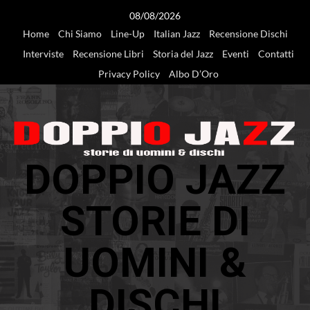
Vai
08/08/2026
al
Home
Chi Siamo
Line-Up
Italian Jazz
Recensione Dischi
contenuto
Interviste
Recensione Libri
Storia del Jazz
Eventi
Contatti
Privacy Policy
Albo D’Oro
DOPPIO JAZZ
STORIE DI
UOMINI &
DISCHI