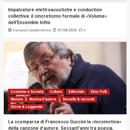
Impalcature elettroacustiche e conduction
collettiva: il sincretismo formale di «Volume»
dell’Ensemble Infini
Francesco Cataldo Verrina
0
07/08/2026
Costume e Società
Cultura
Editoriale
Etno-Folk
Musica
Musica D'autore
Novelle & racconti
Storie & Leggende
La scomparsa di Francesco Guccini la «locomotiva»
della canzone d’autore. Sessant’anni tra poesia,