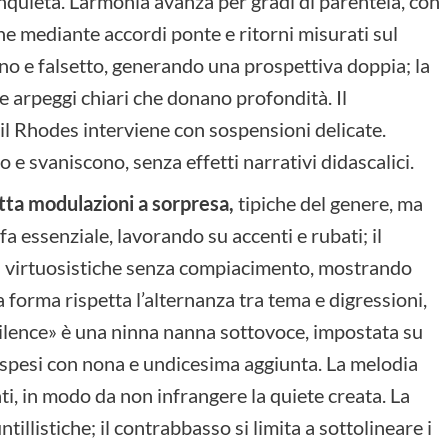
nquieta. L’armonia avanza per gradi di parentela, con
ne mediante accordi ponte e ritorni misurati sul
ieno e falsetto, generando una prospettiva doppia; la
e arpeggi chiari che donano profondità. Il
il Rhodes interviene con sospensioni delicate.
e svaniscono, senza effetti narrativi didascalici.
tta modulazioni a sorpresa,
tipiche del genere, ma
fa essenziale, lavorando su accenti e rubati; il
 virtuosistiche senza compiacimento, mostrando
 forma rispetta l’alternanza tra tema e digressioni,
Silence» è una ninna nanna sottovoce, impostata su
ospesi con nona e undicesima aggiunta. La melodia
ti, in modo da non infrangere la quiete creata. La
tillistiche; il contrabbasso si limita a sottolineare i