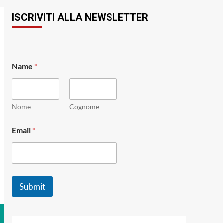
ISCRIVITI ALLA NEWSLETTER
Name
*
Nome
Cognome
N
Email
*
a
m
e
N
a
m
Submit
e
E
m
a