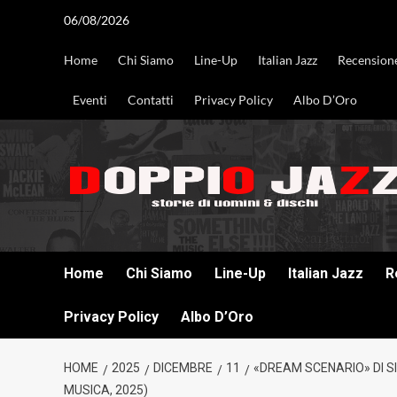
Vai
06/08/2026
al
contenuto
Home
Chi Siamo
Line-Up
Italian Jazz
Recension
Eventi
Contatti
Privacy Policy
Albo D’Oro
DOPPIO JAZZ STORIE DI UOMINI & DISCHI
Home
Chi Siamo
Line-Up
Italian Jazz
R
Privacy Policy
Albo D’Oro
HOME
2025
DICEMBRE
11
«DREAM SCENARIO» DI S
MUSICA, 2025)