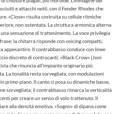
di chiusure plagali, più morbide. L’immagine del
ciutti e attacchi netti, con il Fender Rhodes che
re. «Close» risulta costruita su cellule ritmiche
riore, non ostentata. La struttura armonica alterna
una sensazione di trattenimento. La voce privilegia
 frase; la chitarra risponde con voicing compatti,
nza appesantire. Il contrabbasso conduce con linee
io discreto di controcanti. «Black Crow» (Joni
lista che rinuncia all’impianto originario più
ta. La tonalità resta sorvegliata, con modulazioni
in primo piano. Il canto si posa su dinamiche basse,
 sorvegliata; il contrabbasso rimarca la verticalità
centi per creare un senso di volo trattenuto. Il
nciare alla densità emotiva. «Sogno» di dipana come