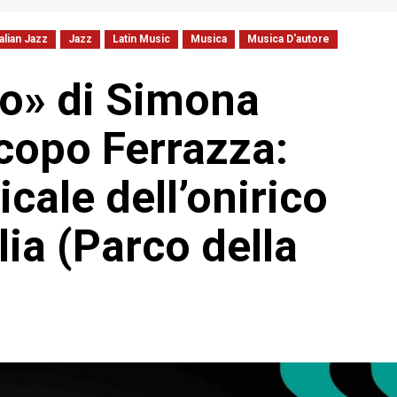
talian Jazz
Jazz
Latin Music
Musica
Musica D'autore
o» di Simona
copo Ferrazza:
cale dell’onirico
lia (Parco della