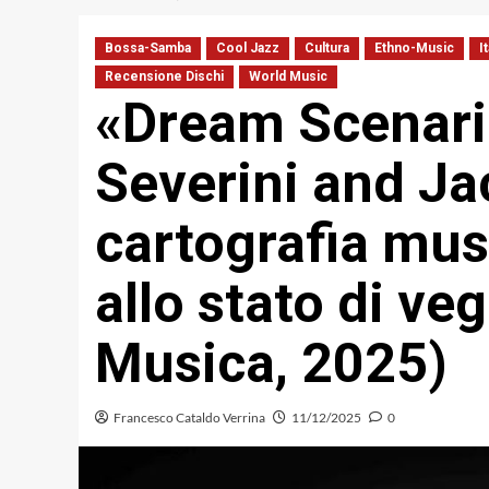
Bossa-Samba
Cool Jazz
Cultura
Ethno-Music
I
Recensione Dischi
World Music
«Dream Scenari
Severini and Ja
cartografia musi
allo stato di veg
Musica, 2025)
Francesco Cataldo Verrina
11/12/2025
0