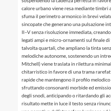
sospendendo la cadenza perfetta in favore 
calore urbano viene resa mediante timbri as
sfuma il perimetro armonico in brevi velatu
sincopate che generano una pulsazione inte
II–V senza risoluzione immediata, creando 
legati ampi e micro-ornamenti sul finale di
talvolta quartali, che ampliano la tinta se
melodiche autonome, sostenendo un intrecc
Mitchell) viene traslata in rilettura minima
chitarristico in favore di una trama rarefat
rapide che mantengono il profilo melodico 
sfruttando consonanti morbide ed emissione
degli snodi, anticipando o ritardando gli ac
risultato mette in luce il testo senza rinu