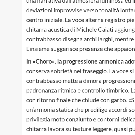
una narrativa dall’atmosfera luminosa ed i
deviazioni improvvise verso tonalità lonta
centro iniziale. La voce alterna registro p
chitarra acustica di Michele Caiati aggiung
contrabbasso disegna archi larghi, mentre 
L’insieme suggerisce presenze che appaiono 
In «Choro», la progressione armonica ado
conserva sobrietà nel fraseggio. La voce si 
contrabbasso mette a dimora progressioni
padronanza ritmica e controllo timbrico. La
con ritorno finale che chiude con garbo. «
un’armonia statica che predilige accordi s
privilegia moto congiunto e contorni delica
chitarra lavora su texture leggere, quasi pun