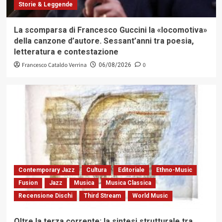
Storie & Leggende
La scomparsa di Francesco Guccini la «locomotiva»
della canzone d’autore. Sessant’anni tra poesia,
letteratura e contestazione
Francesco Cataldo Verrina
0
06/08/2026
Contemporary Jazz
Cultura
Editoriale
Ethno-Music
Fusion
Jazz
Musica
Musica Classica
Recensione Dischi
Third Stream
World Music
Oltre la terza corrente: la sintesi strutturale tra