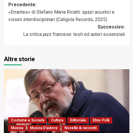
Navigazione
Precedente:
«Errantes» di Stefano Maria Ricatti: spazi acustici e
articolo
visioni interdisciplinari (Caligola Records, 2025)
Successivo:
La critica jazz francese: testi ed autori essenziali
Altre storie
Costume e Società
Cultura
Editoriale
Etno-Folk
Musica
Musica D'autore
Novelle & racconti