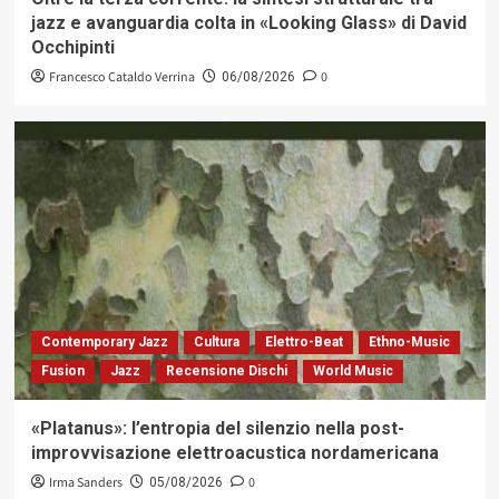
jazz e avanguardia colta in «Looking Glass» di David
Occhipinti
Francesco Cataldo Verrina
0
06/08/2026
Contemporary Jazz
Cultura
Elettro-Beat
Ethno-Music
Fusion
Jazz
Recensione Dischi
World Music
«Platanus»: l’entropia del silenzio nella post-
improvvisazione elettroacustica nordamericana
Irma Sanders
0
05/08/2026