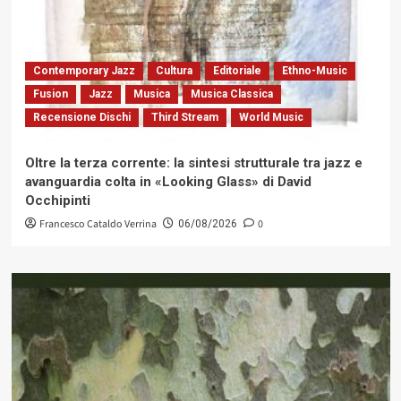
Contemporary Jazz
Cultura
Editoriale
Ethno-Music
Fusion
Jazz
Musica
Musica Classica
Recensione Dischi
Third Stream
World Music
Oltre la terza corrente: la sintesi strutturale tra jazz e
avanguardia colta in «Looking Glass» di David
Occhipinti
Francesco Cataldo Verrina
0
06/08/2026