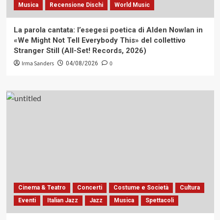
Musica
Recensione Dischi
World Music
La parola cantata: l’esegesi poetica di Alden Nowlan in
«We Might Not Tell Everybody This» del collettivo
Stranger Still (All-Set! Records, 2026)
Irma Sanders
0
04/08/2026
Cinema & Teatro
Concerti
Costume e Società
Cultura
Eventi
Italian Jazz
Jazz
Musica
Spettacoli