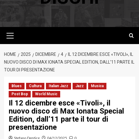
Menu
principale
HOME
2025
DICEMBRE
4
IL 12 DICEMBRE ESCE «TIVOLI», IL
NUOVO DISCO DI MAX IONATA SPECIAL EDITION, DALL’11 PARTE IL
TOUR DI PRESENTAZIONE
Blues
Cultura
Italian Jazz
Jazz
Musica
Post Bop
World Music
Il 12 dicembre esce «Tivoli», il
nuovo disco di Max Ionata Special
Edition, dall’11 parte il tour di
presentazione
Stefano Dentice
04/12/2025
0