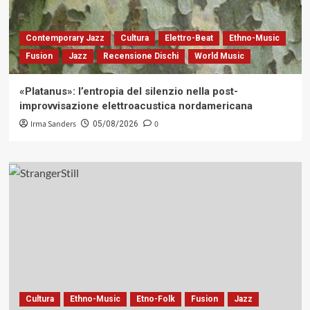
Contemporary Jazz
Cultura
Elettro-Beat
Ethno-Music
Fusion
Jazz
Recensione Dischi
World Music
«Platanus»: l’entropia del silenzio nella post-
improvvisazione elettroacustica nordamericana
Irma Sanders
0
05/08/2026
Cultura
Ethno-Music
Etno-Folk
Fusion
Jazz