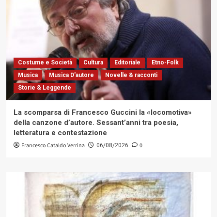
Costume e Società
Cultura
Editoriale
Etno-Folk
Musica
Musica D'autore
Novelle & racconti
Storie & Leggende
La scomparsa di Francesco Guccini la «locomotiva»
della canzone d’autore. Sessant’anni tra poesia,
letteratura e contestazione
Francesco Cataldo Verrina
0
06/08/2026