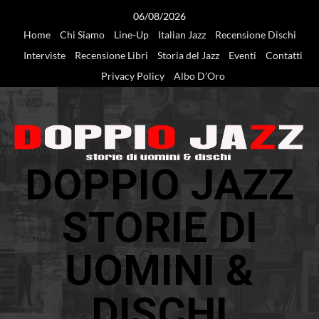
Vai
06/08/2026
al
Home
Chi Siamo
Line-Up
Italian Jazz
Recensione Dischi
contenuto
Interviste
Recensione Libri
Storia del Jazz
Eventi
Contatti
Privacy Policy
Albo D’Oro
DOPPIO JAZZ
STORIE DI
UOMINI &
DISCHI