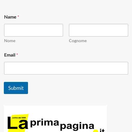
Name
*
Nome
Cognome
*
Email
*
E
m
a
i
l
*
Submit