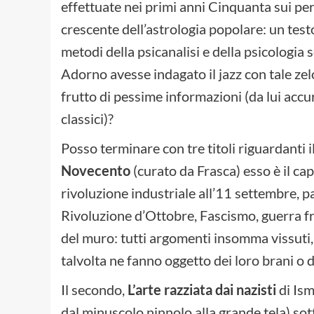
effettuate nei primi anni Cinquanta sui per
crescente dell’astrologia popolare: un testo
metodi della psicanalisi e della psicologia
Adorno avesse indagato il jazz con tale zel
frutto di pessime informazioni (da lui accu
classici)?
Posso terminare con tre titoli riguardanti
Novecento
(curato da Frasca) esso è il cap
rivoluzione industriale all’11 settembre,
Rivoluzione d’Ottobre, Fascismo, guerra fred
del muro: tutti argomenti insomma vissuti,
talvolta ne fanno oggetto dei loro brani o d
Il secondo,
L’arte razziata dai nazisti
di Ism
dal minuscolo ninnolo alla grande tela) sott