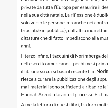
private da tutta l’Europa per esaurire il de
nella sua città natale. La riflessione è dupl
solo verso le persone, ma anche nei confront
bruciati/e in pubblico); dall’altro indirett
dittature che di fatto impediscono alla mu
anni.
Il terzo infine,
I taccuini di Norimberga
del
dell’esercito americano – pochi mesi prima d
il librone su cui si basa il recente film
Nori
riesce a curare la pubblicazione degli app
ma i materiali sono sufficienti a ribadire la 
Hannah Arendt durante il processo Eichm
A me la lettura di questi libri, fra loro mo