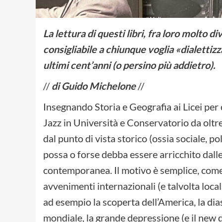
La lettura di questi libri, fra loro molto 
consigliabile a chiunque voglia «dialettizza
ultimi cent’anni (o persino più addietro).
//
di Guido Michelone
//
Insegnando Storia e Geografia ai Licei per
Jazz in Università e Conservatorio da oltre 
dal punto di vista storico (ossia sociale, po
possa o forse debba essere arricchito dall
contemporanea. Il motivo è semplice, come s
avvenimenti internazionali (e talvolta loca
ad esempio la scoperta dell’America, la dias
mondiale, la grande depressione (e il new deal)