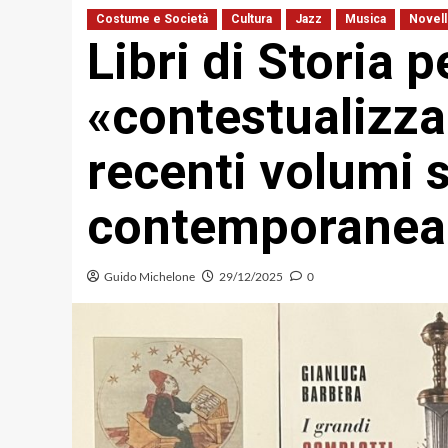
Costume e Società
Cultura
Jazz
Musica
Novell
Libri di Storia p
«contestualizzar
recenti volumi s
contemporanea
Guido Michelone
29/12/2025
0