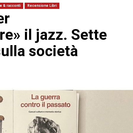
e & racconti
Recensione Libri
er
e» il jazz. Sette
ulla società