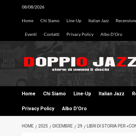
Vai
08/08/2026
al
contenuto
Home
Chi Siamo
Line-Up
Italian Jazz
Recension
Eventi
Contatti
Privacy Policy
Albo D’Oro
DOPPIO JAZZ STORIE DI UOMINI & DISCHI
Home
Chi Siamo
Line-Up
Italian Jazz
R
Privacy Policy
Albo D’Oro
HOME
2025
DICEMBRE
29
LIBRI DI STORIA PER «