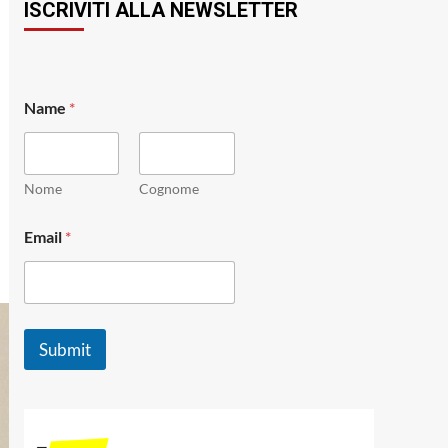
ISCRIVITI ALLA NEWSLETTER
E
Name
*
m
a
i
l
*
Nome
Cognome
*
Email
*
Submit