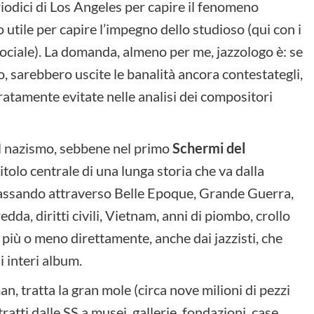
iodici di Los Angeles per capire il fenomeno
 utile per capire l’impegno dello studioso (qui con i
 sociale). La domanda, almeno per me, jazzologo è: se
o, sarebbero uscite le banalità ancora contestategli,
ratamente evitate nelle analisi dei compositori
 il nazismo, sebbene nel primo
Schermi del
itolo centrale di una lunga storia che va dalla
 passando attraverso Belle Epoque, Grande Guerra,
da, diritti civili, Vietnam, anni di piombo, crollo
 più o meno direttamente, anche dai jazzisti, che
i interi album.
an, tratta la gran mole (circa nove milioni di pezzi
ratti dalle SS a musei, gallerie, fondazioni, case