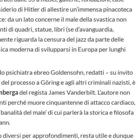
siderio di Hitler di allestire un’immensa pinacoteca
ice: da un lato concerne il male della svastica non
i di quadri, statue, libri (se d’avanguardia,
amente riguarda la censura del jazz da parte delle
sica moderna di svilupparsi in Europa per lunghi
lo psichiatra ebreo Goldensohn, redatti – su invito
el processo a Göring e agli altri criminali nazisti, è
mberga
del regista James Vanderbilt. L’autore non
unti perché muore cinquantenne di attacco cardiaco,
‘banalità del male’ di cui parlerà la storica e filosofa
ann.
lto diversi per approfondimenti, resta utile e dunque