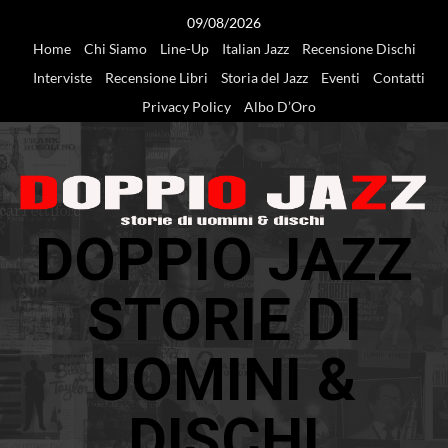
Vai
09/08/2026
al
Home
Chi Siamo
Line-Up
Italian Jazz
Recensione Dischi
contenuto
Interviste
Recensione Libri
Storia del Jazz
Eventi
Contatti
Privacy Policy
Albo D’Oro
DOPPIO JAZZ
STORIE DI
UOMINI &
DISCHI