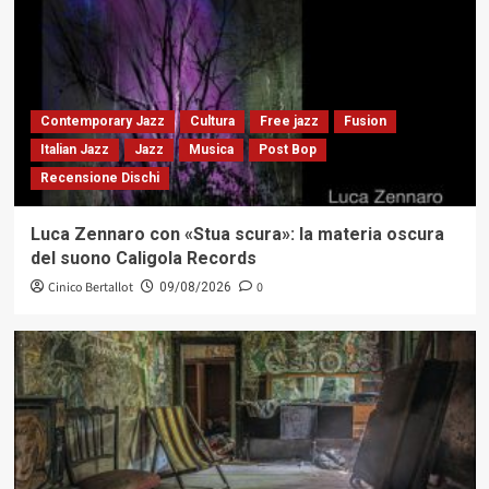
Contemporary Jazz
Cultura
Free jazz
Fusion
Italian Jazz
Jazz
Musica
Post Bop
Recensione Dischi
Luca Zennaro con «Stua scura»: la materia oscura
del suono Caligola Records
Cinico Bertallot
0
09/08/2026