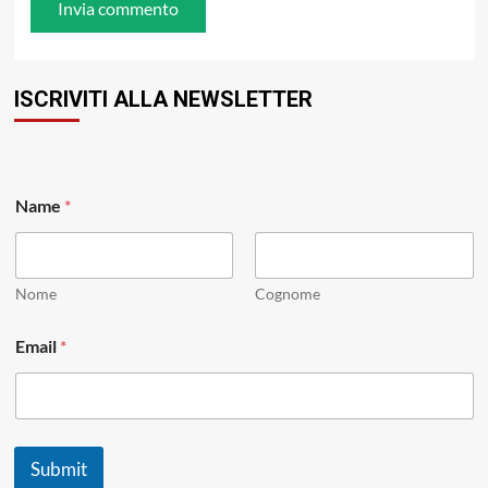
ISCRIVITI ALLA NEWSLETTER
Name
*
Nome
Cognome
E
Email
*
m
a
i
l
E
m
Submit
a