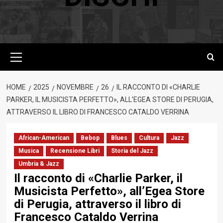
Menu
principale
HOME
2025
NOVEMBRE
26
IL RACCONTO DI «CHARLIE
PARKER, IL MUSICISTA PERFETTO», ALL’EGEA STORE DI PERUGIA,
ATTRAVERSO IL LIBRO DI FRANCESCO CATALDO VERRINA
African-American
Bebop
Blues
Cultura
Jazz
Musica
Recensione Libri
Storia del Jazz
Umbria & Jazz
Il racconto di «Charlie Parker, il
Musicista Perfetto», all’Egea Store
di Perugia, attraverso il libro di
Francesco Cataldo Verrina