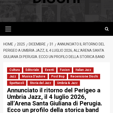
Menu
principale
HOME
2025
DICEMBRE
31
ANNUNCIATO IL RITORNO DEL
PERIGEO A UMBRIA JAZZ, IL 4 LUGLIO 2026, ALL’ARENA SANTA
GIULIANA DI PERUGIA. ECCO UN PROFILO DELLA STORICA BAND
Cultura
Editoriale
Eventi
Fusion
Italian Jazz
Jazz
Musica D'autore
Post Bop
Recensione Dischi
Spettacoli
Storia del Jazz
Umbria & Jazz
Annunciato il ritorno del Perigeo a
Umbria Jazz, il 4 luglio 2026,
all’Arena Santa Giuliana di Perugia.
Ecco un profilo della storica band