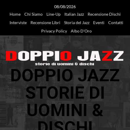
Vai
08/08/2026
al
Home
Chi Siamo
Line-Up
Italian Jazz
Recensione Dischi
contenuto
Interviste
Recensione Libri
Storia del Jazz
Eventi
Contatti
Privacy Policy
Albo D’Oro
DOPPIO JAZZ
STORIE DI
UOMINI &
DISCHI