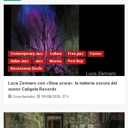
Contemporary Jazz
Cultura
Free jazz
Fusion
Italian Jazz
Jazz
Musica
Post Bop
Recensione Dischi
Luca Zennaro con «Stua scura»: la materia oscura del
suono Caligola Records
Cinico Bertallot
0
09/08/2026