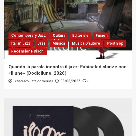
Contemporary Jazz
Cultura
Editoriale
Fusion
Italian Jazz
Jazz
Musica
Musica D'autore
Post Bop
Recensione Dischi
Quando la parola incontra il jazz: Fabioeledistanze con
«Illune» (Dodicilune, 2026)
Francesco Cataldo Verrina
0
08/08/2026