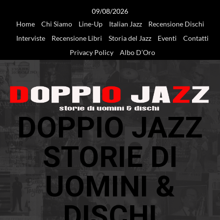
Vai
09/08/2026
al
Home
Chi Siamo
Line-Up
Italian Jazz
Recensione Dischi
contenuto
Interviste
Recensione Libri
Storia del Jazz
Eventi
Contatti
Privacy Policy
Albo D’Oro
DOPPIO JAZZ
STORIE DI
UOMINI &
DISCHI