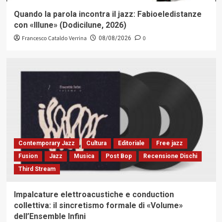
Quando la parola incontra il jazz: Fabioeledistanze
con «Illune» (Dodicilune, 2026)
Francesco Cataldo Verrina
0
08/08/2026
Contemporary Jazz
Cultura
Editoriale
Free jazz
Fusion
Jazz
Musica
Post Bop
Recensione Dischi
Third Stream
Impalcature elettroacustiche e conduction
collettiva: il sincretismo formale di «Volume»
dell’Ensemble Infini