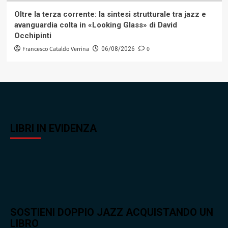
Oltre la terza corrente: la sintesi strutturale tra jazz e
avanguardia colta in «Looking Glass» di David
Occhipinti
Francesco Cataldo Verrina
0
06/08/2026
LIBRI IN EVIDENZA
SOSTIENI DOPPIO JAZZ ACQUISTANDO UN
LIBRO