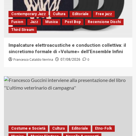
Contemporary Jazz
Cultura
Editoriale
Free jazz
Fusion
Jazz
Musica
Post Bop
Recensione Dischi
Third Stream
Impalcature elettroacustiche e conduction collettiva: il
sincretismo formale di «Volume» dell’Ensemble Infini
Francesco Cataldo Verrina
0
07/08/2026
Costume e Società
Cultura
Editoriale
Etno-Folk