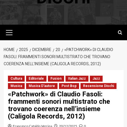
Menu
principale
HOME
2025
DICEMBRE
20
«PATCHWORK» DI CLAUDIO
FASOLI: FRAMMENTI SONORI MULTISTRATO CHE TROVANO
COERENZA NELL’INSIEME (CALIGOLA RECORDS, 2012)
Cultura
Editoriale
Fusion
Italian Jazz
Jazz
Musica
Musica D'autore
Post Bop
Recensione Dischi
«Patchwork» di Claudio Fasoli:
frammenti sonori multistrato che
trovano coerenza nell’insieme
(Caligola Records, 2012)
Francesco Cataldo Verrina
20/12/2025
0