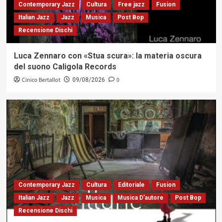
Contemporary Jazz
Cultura
Free jazz
Fusion
Italian Jazz
Jazz
Musica
Post Bop
Recensione Dischi
Luca Zennaro con «Stua scura»: la materia oscura
del suono Caligola Records
Cinico Bertallot
0
09/08/2026
Contemporary Jazz
Cultura
Editoriale
Fusion
Italian Jazz
Jazz
Musica
Musica D'autore
Post Bop
Recensione Dischi