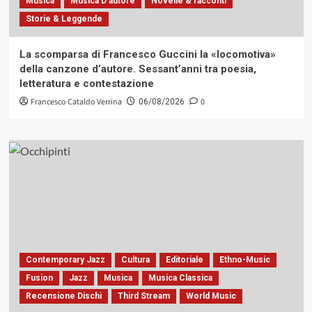
Musica
Musica D'autore
Novelle & racconti
Storie & Leggende
La scomparsa di Francesco Guccini la «locomotiva»
della canzone d’autore. Sessant’anni tra poesia,
letteratura e contestazione
Francesco Cataldo Verrina
0
06/08/2026
Contemporary Jazz
Cultura
Editoriale
Ethno-Music
Fusion
Jazz
Musica
Musica Classica
Recensione Dischi
Third Stream
World Music