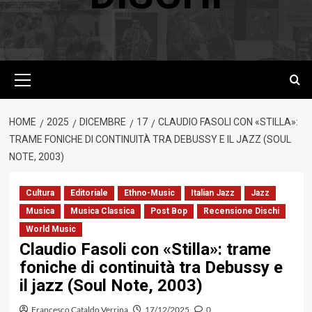
Menu
principale
HOME
2025
DICEMBRE
17
CLAUDIO FASOLI CON «STILLA»:
TRAME FONICHE DI CONTINUITÀ TRA DEBUSSY E IL JAZZ (SOUL
NOTE, 2003)
Cultura
Editoriale
Ethno-Music
Italian Jazz
Jazz
Musica
Musica Classica
Post Bop
Recensione Dischi
World Music
Claudio Fasoli con «Stilla»: trame
foniche di continuità tra Debussy e
il jazz (Soul Note, 2003)
Francesco Cataldo Verrina
17/12/2025
0