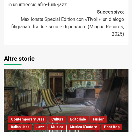
articolo
in un intreccio afro-funk-jazz
Successivo:
Max Ionata Special Edition con «Tivoli»: un dialogo
filigranato fra due scuole di pensiero (Mingus Records,
2025)
Altre storie
Contemporary Jazz
Cultura
Editoriale
Fusion
Italian Jazz
Jazz
Musica
Musica D'autore
Post Bop