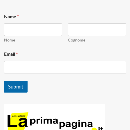
N
Name
*
a
m
e
N
a
Nome
Cognome
m
e
Email
*
*
Submit