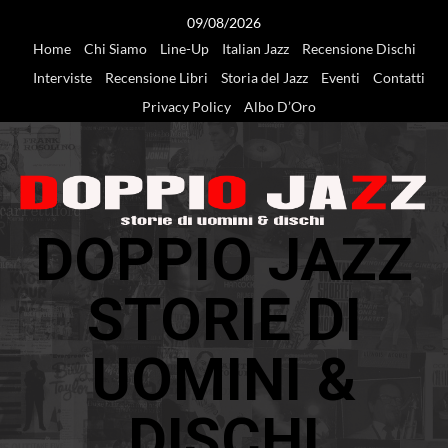
Vai
09/08/2026
al
Home
Chi Siamo
Line-Up
Italian Jazz
Recensione Dischi
contenuto
Interviste
Recensione Libri
Storia del Jazz
Eventi
Contatti
Privacy Policy
Albo D’Oro
DOPPIO JAZZ
STORIE DI
UOMINI &
DISCHI