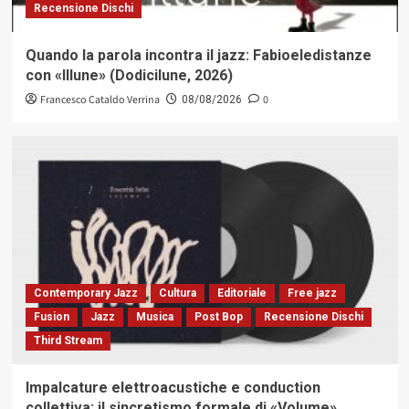
Recensione Dischi
Quando la parola incontra il jazz: Fabioeledistanze
con «Illune» (Dodicilune, 2026)
Francesco Cataldo Verrina
0
08/08/2026
Contemporary Jazz
Cultura
Editoriale
Free jazz
Fusion
Jazz
Musica
Post Bop
Recensione Dischi
Third Stream
Impalcature elettroacustiche e conduction
collettiva: il sincretismo formale di «Volume»