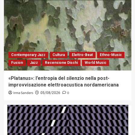
Contemporary Jazz
Cultura
Elettro-Beat
Ethno-Music
Fusion
Jazz
Recensione Dischi
World Music
«Platanus»: l’entropia del silenzio nella post-
improvvisazione elettroacustica nordamericana
Irma Sanders
0
05/08/2026