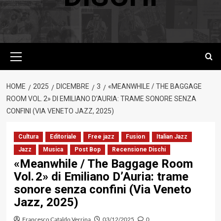
Menu
principale
HOME
2025
DICEMBRE
3
«MEANWHILE / THE BAGGAGE
ROOM VOL. 2» DI EMILIANO D’AURIA: TRAME SONORE SENZA
CONFINI (VIA VENETO JAZZ, 2025)
Cultura
Editoriale
Free jazz
Fusion
Italian Jazz
Jazz
Musica
Post Bop
Recensione Dischi
«Meanwhile / The Baggage Room
Vol. 2» di Emiliano D’Auria: trame
sonore senza confini (Via Veneto
Jazz, 2025)
Francesco Cataldo Verrina
03/12/2025
0