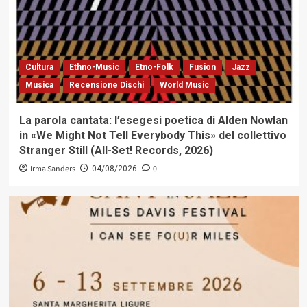
Cultura
Ethno-Music
Etno-Folk
Fusion
Jazz
Musica
Recensione Dischi
World Music
La parola cantata: l’esegesi poetica di Alden Nowlan
in «We Might Not Tell Everybody This» del collettivo
Stranger Still (All-Set! Records, 2026)
Irma Sanders
0
04/08/2026