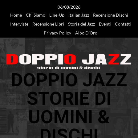
Vai
06/08/2026
al
Home
Chi Siamo
Line-Up
Italian Jazz
Recensione Dischi
contenuto
Interviste
Recensione Libri
Storia del Jazz
Eventi
Contatti
Privacy Policy
Albo D’Oro
DOPPIO JAZZ
STORIE DI
UOMINI &
DISCHI