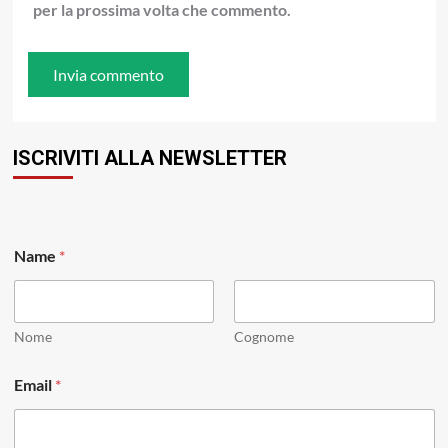
per la prossima volta che commento.
ISCRIVITI ALLA NEWSLETTER
N
Name
*
a
m
e
N
a
Nome
Cognome
m
e
Email
*
*