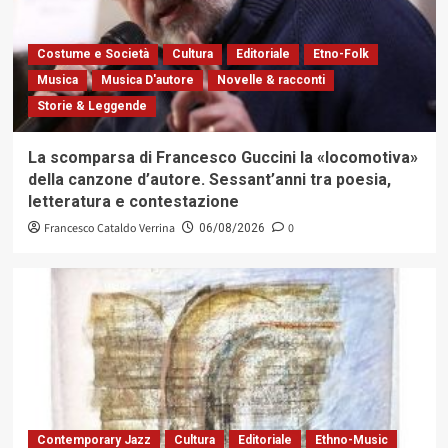
Costume e Società
Cultura
Editoriale
Etno-Folk
Musica
Musica D'autore
Novelle & racconti
Storie & Leggende
La scomparsa di Francesco Guccini la «locomotiva»
della canzone d’autore. Sessant’anni tra poesia,
letteratura e contestazione
Francesco Cataldo Verrina
0
06/08/2026
Contemporary Jazz
Cultura
Editoriale
Ethno-Music