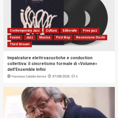
Contemporary Jazz
Cultura
Editoriale
Free jazz
Fusion
Jazz
Musica
Post Bop
Recensione Dischi
Third Stream
Impalcature elettroacustiche e conduction
collettiva: il sincretismo formale di «Volume»
dell’Ensemble Infini
Francesco Cataldo Verrina
0
07/08/2026