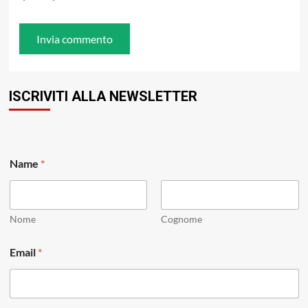
ISCRIVITI ALLA NEWSLETTER
Name
*
Nome
Cognome
*
Email
*
N
a
m
e
N