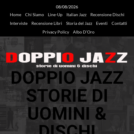
Vai
08/08/2026
al
Home
Chi Siamo
Line-Up
Italian Jazz
Recensione Dischi
contenuto
Interviste
Recensione Libri
Storia del Jazz
Eventi
Contatti
Privacy Policy
Albo D’Oro
DOPPIO JAZZ
STORIE DI
UOMINI &
DISCHI