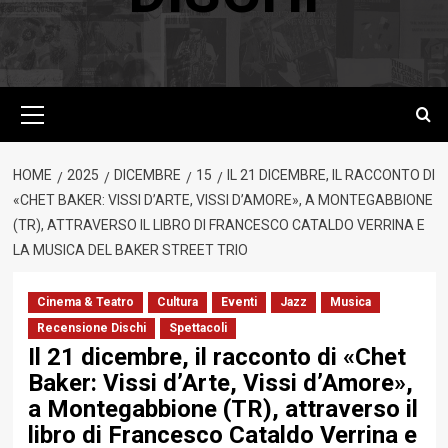
Menu
principale
HOME
2025
DICEMBRE
15
IL 21 DICEMBRE, IL RACCONTO DI
«CHET BAKER: VISSI D’ARTE, VISSI D’AMORE», A MONTEGABBIONE
(TR), ATTRAVERSO IL LIBRO DI FRANCESCO CATALDO VERRINA E
LA MUSICA DEL BAKER STREET TRIO
Cinema & Teatro
Cultura
Eventi
Jazz
Musica
Recensione Dischi
Spettacoli
Il 21 dicembre, il racconto di «Chet
Baker: Vissi d’Arte, Vissi d’Amore»,
a Montegabbione (TR), attraverso il
libro di Francesco Cataldo Verrina e