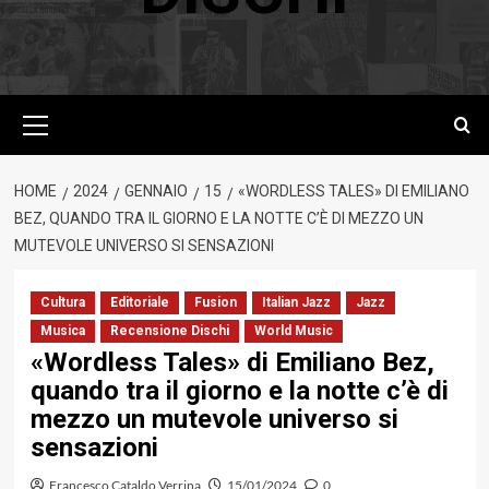
Menu
principale
HOME
2024
GENNAIO
15
«WORDLESS TALES» DI EMILIANO
BEZ, QUANDO TRA IL GIORNO E LA NOTTE C’È DI MEZZO UN
MUTEVOLE UNIVERSO SI SENSAZIONI
Cultura
Editoriale
Fusion
Italian Jazz
Jazz
Musica
Recensione Dischi
World Music
«Wordless Tales» di Emiliano Bez,
quando tra il giorno e la notte c’è di
mezzo un mutevole universo si
sensazioni
Francesco Cataldo Verrina
15/01/2024
0