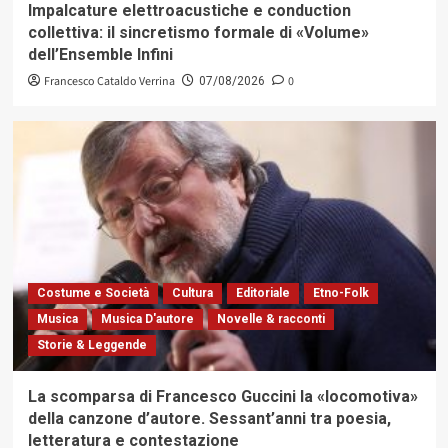
Impalcature elettroacustiche e conduction
collettiva: il sincretismo formale di «Volume»
dell’Ensemble Infini
Francesco Cataldo Verrina
0
07/08/2026
Costume e Società
Cultura
Editoriale
Etno-Folk
Musica
Musica D'autore
Novelle & racconti
Storie & Leggende
La scomparsa di Francesco Guccini la «locomotiva»
della canzone d’autore. Sessant’anni tra poesia,
letteratura e contestazione