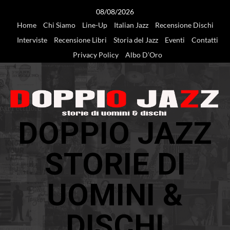
Vai
08/08/2026
al
Home
Chi Siamo
Line-Up
Italian Jazz
Recensione Dischi
contenuto
Interviste
Recensione Libri
Storia del Jazz
Eventi
Contatti
Privacy Policy
Albo D’Oro
DOPPIO JAZZ
STORIE DI
UOMINI &
DISCHI