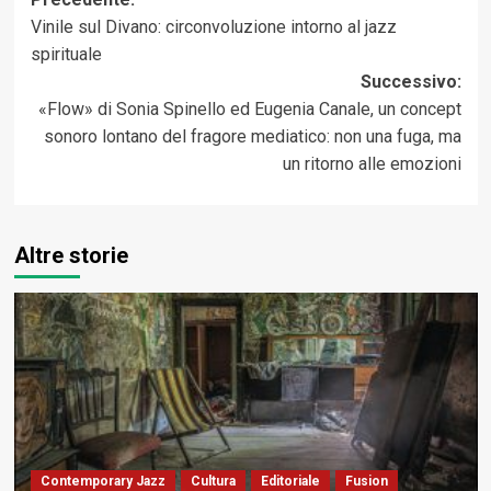
Navigazione
Vinile sul Divano: circonvoluzione intorno al jazz
articolo
spirituale
Successivo:
«Flow» di Sonia Spinello ed Eugenia Canale, un concept
sonoro lontano del fragore mediatico: non una fuga, ma
un ritorno alle emozioni
Altre storie
Contemporary Jazz
Cultura
Editoriale
Fusion