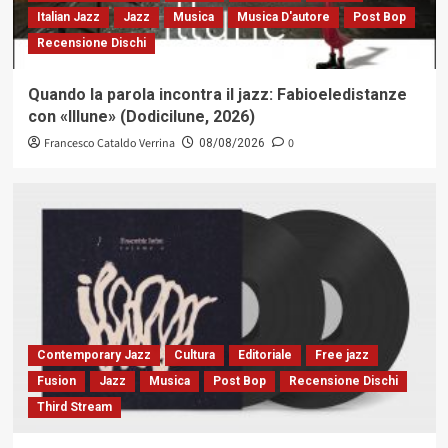
Italian Jazz
Jazz
Musica
Musica D'autore
Post Bop
Recensione Dischi
Quando la parola incontra il jazz: Fabioeledistanze
con «Illune» (Dodicilune, 2026)
Francesco Cataldo Verrina
0
08/08/2026
Contemporary Jazz
Cultura
Editoriale
Free jazz
Fusion
Jazz
Musica
Post Bop
Recensione Dischi
Third Stream