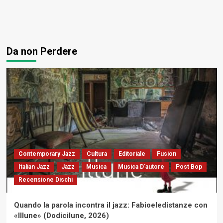
Da non Perdere
Contemporary Jazz
Cultura
Editoriale
Fusion
Italian Jazz
Jazz
Musica
Musica D'autore
Post Bop
Recensione Dischi
Quando la parola incontra il jazz: Fabioeledistanze con
«Illune» (Dodicilune, 2026)