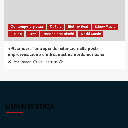
Contemporary Jazz
Cultura
Elettro-Beat
Ethno-Music
Fusion
Jazz
Recensione Dischi
World Music
«Platanus»: l’entropia del silenzio nella post-
improvvisazione elettroacustica nordamericana
Irma Sanders
0
05/08/2026
LIBRI IN EVIDENZA