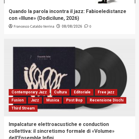
Quando la parola incontra il jazz: Fabioeledistanze
con «Illune» (Dodicilune, 2026)
Francesco Cataldo Verrina
0
08/08/2026
Contemporary Jazz
Cultura
Editoriale
Free jazz
Fusion
Jazz
Musica
Post Bop
Recensione Dischi
Third Stream
Impalcature elettroacustiche e conduction
collettiva: il sincretismo formale di «Volume»
dell’Ensemble Infini