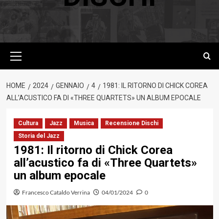
Menu
principale
HOME
2024
GENNAIO
4
1981: IL RITORNO DI CHICK COREA
ALL’ACUSTICO FA DI «THREE QUARTETS» UN ALBUM EPOCALE
Cultura
Jazz
Musica
Recensione Dischi
Storia del Jazz
1981: Il ritorno di Chick Corea
all’acustico fa di «Three Quartets»
un album epocale
Francesco Cataldo Verrina
04/01/2024
0