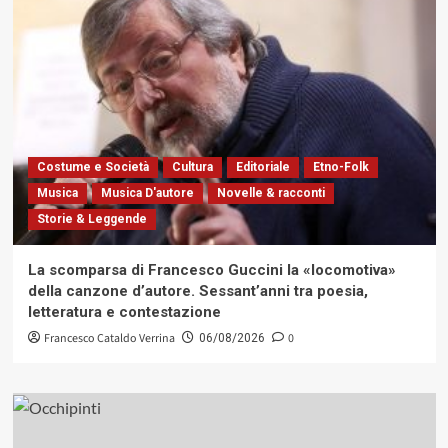
Costume e Società
Cultura
Editoriale
Etno-Folk
Musica
Musica D'autore
Novelle & racconti
Storie & Leggende
La scomparsa di Francesco Guccini la «locomotiva»
della canzone d’autore. Sessant’anni tra poesia,
letteratura e contestazione
Francesco Cataldo Verrina
0
06/08/2026