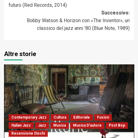
articolo
futuro (Red Records, 2014)
Successivo:
Bobby Watson & Horizon con «The Inventor», un
classico del jazz anni ’80 (Blue Note, 1989)
Altre storie
Contemporary Jazz
Cultura
Editoriale
Fusion
Italian Jazz
Jazz
Musica
Musica D'autore
Post Bop
Recensione Dischi