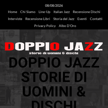
Vai
08/08/2026
al
Home
Chi Siamo
Line-Up
Italian Jazz
Recensione Dischi
contenuto
Interviste
Recensione Libri
Storia del Jazz
Eventi
Contatti
Privacy Policy
Albo D’Oro
DOPPIO JAZZ
STORIE DI
UOMINI &
DISCHI