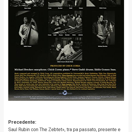
Navigazione
Precedente:
Saul Rubin con The Zebtet», tra pa passato, presente e