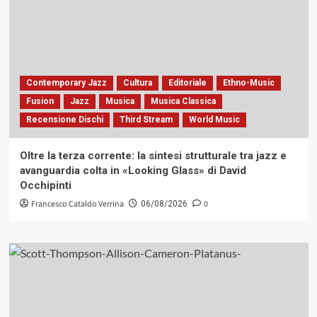
Contemporary Jazz
Cultura
Editoriale
Ethno-Music
Fusion
Jazz
Musica
Musica Classica
Recensione Dischi
Third Stream
World Music
Oltre la terza corrente: la sintesi strutturale tra jazz e
avanguardia colta in «Looking Glass» di David
Occhipinti
Francesco Cataldo Verrina
0
06/08/2026