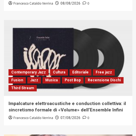
Francesco Cataldo Verrina
0
08/08/2026
Contemporary Jazz
Cultura
Editoriale
Free jazz
Fusion
Jazz
Musica
Post Bop
Recensione Dischi
Third Stream
Impalcature elettroacustiche e conduction collettiva: il
sincretismo formale di «Volume» dell’Ensemble Infini
Francesco Cataldo Verrina
0
07/08/2026