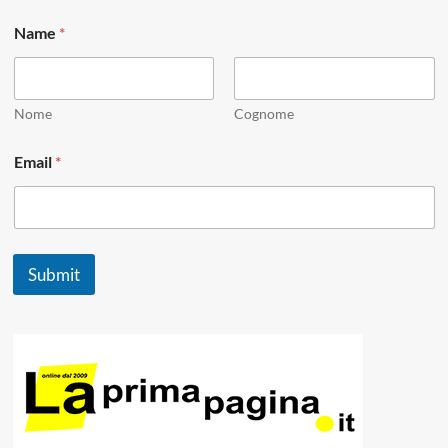
*
Name
*
N
a
m
e
*
Nome
Cognome
Email
*
Submit