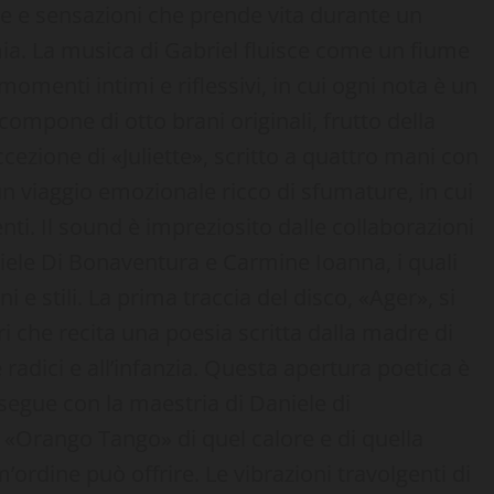
e e sensazioni che prende vita durante un
a. La musica di Gabriel fluisce come un fiume
momenti intimi e riflessivi, in cui ogni nota è un
compone di otto brani originali, frutto della
eccezione di «Juliette», scritto a quattro mani con
n viaggio emozionale ricco di sfumature, in cui
genti. Il sound è impreziosito dalle collaborazioni
niele Di Bonaventura e Carmine Ioanna, i quali
e stili. La prima traccia del disco, «Ager», si
i che recita una poesia scritta dalla madre di
radici e all’infanzia. Questa apertura poetica è
osegue con la maestria di Daniele di
 «Orango Tango» di quel calore e di quella
’ordine può offrire. Le vibrazioni travolgenti di