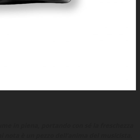
ume in piena, portando con sé la freschezza
gni nota è un pezzo dell’anima del musicista.