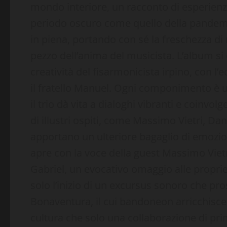
mondo interiore, un racconto di esperienz
periodo oscuro come quello della pandemi
in piena, portando con sé la freschezza di 
pezzo dell’anima del musicista. L’album si 
creatività del fisarmonicista irpino, con l’
il fratello Manuel. Ogni componimento è u
il trio dà vita a dialoghi vibranti e coinvol
di illustri ospiti, come Massimo Vietri, Da
apportano un ulteriore bagaglio di emozioni 
apre con la voce della guest Massimo Vietr
Gabriel, un evocativo omaggio alle proprie 
solo l’inizio di un excursus sonoro che pr
Bonaventura, il cui bandoneon arricchisce
cultura che solo una collaborazione di prim