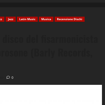
zz
Jazz
Latin Music
Musica
Recensione Dischi
 disco del fisarmonicista
brosone (Barly Records,
tti
0