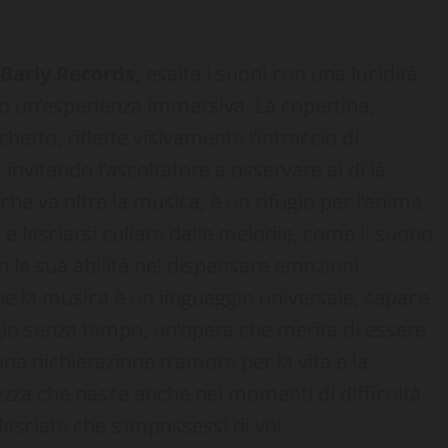
 Barly Records,
esalta i suoni con una lucidità
lto un’esperienza immersiva. La copertina,
tto, riflette visivamente l’intreccio di
invitando l’ascoltatore a osservare al di là
che va oltre la musica; è un rifugio per l’anima,
 e lasciarsi cullare dalle melodie, come il suono
la sua abilità nel dispensare emozioni
he la musica è un linguaggio universale, capace
ggio senza tempo, un’opera che merita di essere
una dichiarazione d’amore per la vita e la
lezza che nasce anche nei momenti di difficoltà.
asciate che s’impossessi di voi.