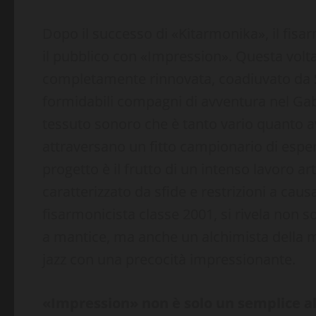
Dopo il successo di «Kitarmonika», il fis
il pubblico con «Impression». Questa volta
completamente rinnovata, coadiuvato da S
formidabili compagni di avventura nel Gab
tessuto sonoro che è tanto vario quanto av
attraversano un fitto campionario di espe
progetto è il frutto di un intenso lavoro art
caratterizzato da sfide e restrizioni a ca
fisarmonicista classe 2001, si rivela non
a mantice, ma anche un alchimista della m
jazz con una precocità impressionante.
«Impression» non è solo un semplice a