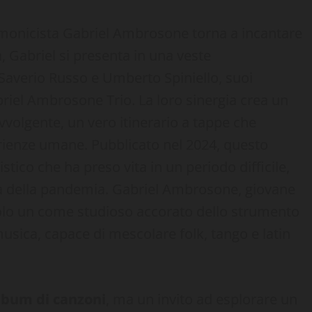
armonicista Gabriel Ambrosone torna a incantare
, Gabriel si presenta in una veste
averio Russo e Umberto Spiniello, suoi
riel Ambrosone Trio. La loro sinergia crea un
volgente, un vero itinerario a tappe che
rienze umane. Pubblicato nel 2024, questo
istico che ha preso vita in un periodo difficile,
usa della pandemia. Gabriel Ambrosone, giovane
 solo un come studioso accorato dello strumento
usica, capace di mescolare folk, tango e latin
lbum di canzoni
, ma un invito ad esplorare un