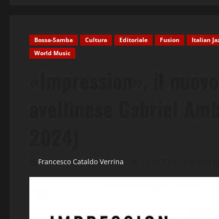
Bossa-Samba
Cultura
Editoriale
Fusion
Italian Ja
World Music
«Impression», il nuovo
avellinese Gabriel Am
2024)
Francesco Cataldo Verrina
21/10/2024
4 minuti le