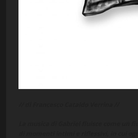
// di Francesco Cataldo Verrina //
La musica di Gabriel fluisce come un fi
di momenti intimi e riflessivi, in cui o