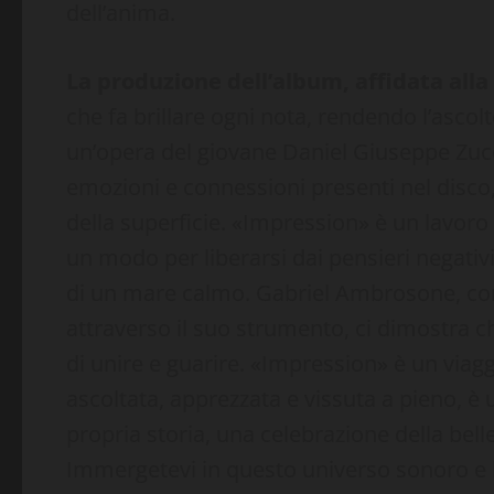
dell’anima.
La produzione dell’album, affidata alla
che fa brillare ogni nota, rendendo l’asco
un’opera del giovane Daniel Giuseppe Zucche
emozioni e connessioni presenti nel disco, 
della superficie. «Impression» è un lavoro 
un modo per liberarsi dai pensieri negativi
di un mare calmo. Gabriel Ambrosone, con 
attraverso il suo strumento, ci dimostra c
di unire e guarire. «Impression» è un via
ascoltata, apprezzata e vissuta a pieno, è 
propria storia, una celebrazione della bel
Immergetevi in questo universo sonoro e l