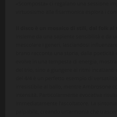
«Scomposta» ci regalano una sessione imp
virtuosismo alla fisarmonica esplora i conf
Il disco è un mosaico di stili, dal folk al
insieme da una sapiente sensibilità e da u
mescolare i generi, lasciandosi influenzar
brano racconta una storia, dalla poeticità d
evolve in una tempesta di energia, mostra
del trio, sino a giungere ai ritmi incalzanti
del 4/4 è un perfetto esempio di versatilità
irresistibile al ballo, mentre Ambrosone c
intensità. Particolarmente evocativa risult
immediatamente l’ascoltatore. La sintonia
palpabile, creando un’armonia che trascen