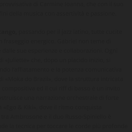
rovvisativa di Carmine Ioanna, che con il suo
ini della musica con assertività e passione.
 tango,
passando per il jazz latino, tutte cucite
n fraseggio energico. Gabriel non teme di
e dalle sue esperienze e collaborazioni. Ogni
i «Juliette» che, dopo un placido inizio, si
ndo l’affiatamento e la potenza comunicativa
 di «Moka do Brazil», dove la struttura intricata
 compositiva ed il cui riff di basso è un invito
ostruisce una narrazione orchestrale di forte
a «Ego & Kiki», dove il ritmo conquista
 tra Ambrosone e il duo Russo-Spiniello è
de la tecnica per toccare le corde più profonde