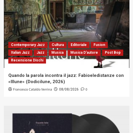
Contemporary Jazz
Cultura
Editoriale
Fusion
Italian Jazz
Jazz
Musica
Musica D'autore
Post Bop
Recensione Dischi
Quando la parola incontra il jazz: Fabioeledistanze con
«Illune» (Dodicilune, 2026)
Francesco Cataldo Verrina
0
08/08/2026