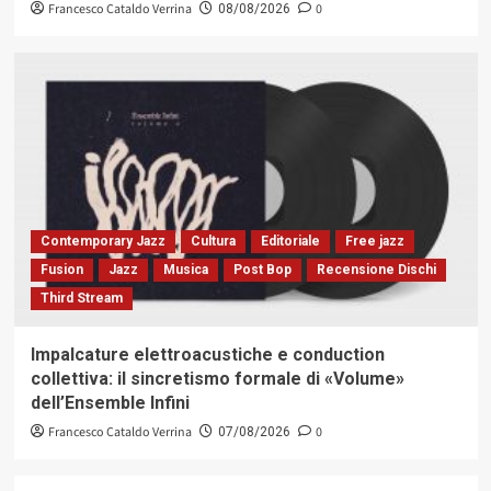
Francesco Cataldo Verrina
0
08/08/2026
Contemporary Jazz
Cultura
Editoriale
Free jazz
Fusion
Jazz
Musica
Post Bop
Recensione Dischi
Third Stream
Impalcature elettroacustiche e conduction
collettiva: il sincretismo formale di «Volume»
dell’Ensemble Infini
Francesco Cataldo Verrina
0
07/08/2026