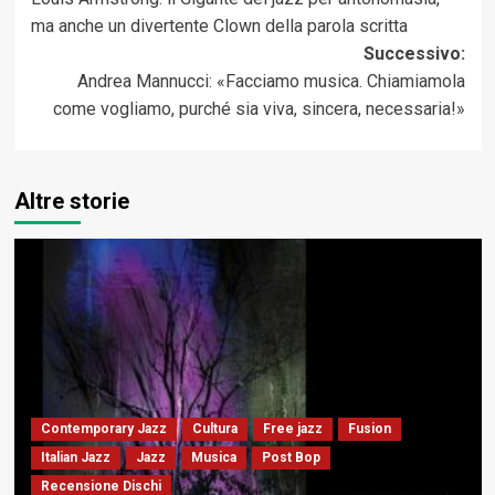
articolo
ma anche un divertente Clown della parola scritta
Successivo:
Andrea Mannucci: «Facciamo musica. Chiamiamola
come vogliamo, purché sia viva, sincera, necessaria!»
Altre storie
Contemporary Jazz
Cultura
Free jazz
Fusion
Italian Jazz
Jazz
Musica
Post Bop
Recensione Dischi