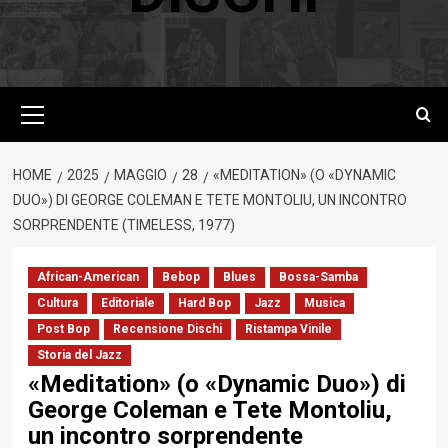
Menu
principale
HOME
2025
MAGGIO
28
«MEDITATION» (O «DYNAMIC
DUO») DI GEORGE COLEMAN E TETE MONTOLIU, UN INCONTRO
SORPRENDENTE (TIMELESS, 1977)
African-American
Bebop
Blues
Bossa-Samba
Cultura
Editoriale
Hard Bop
Jazz
Musica
Post Bop
Recensione Dischi
Ristampa Vinile
Storia del Jazz
«Meditation» (o «Dynamic Duo») di
George Coleman e Tete Montoliu,
un incontro sorprendente