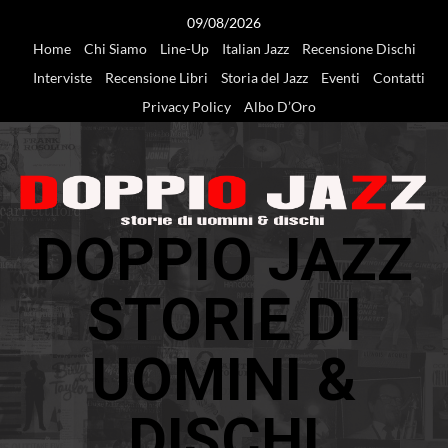
Vai
09/08/2026
al
Home
Chi Siamo
Line-Up
Italian Jazz
Recensione Dischi
contenuto
Interviste
Recensione Libri
Storia del Jazz
Eventi
Contatti
Privacy Policy
Albo D’Oro
DOPPIO JAZZ
STORIE DI
UOMINI &
DISCHI