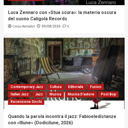
Luca Zennaro con «Stua scura»: la materia oscura
del suono Caligola Records
Cinico Bertallot
0
09/08/2026
Contemporary Jazz
Cultura
Editoriale
Fusion
Italian Jazz
Jazz
Musica
Musica D'autore
Post Bop
Recensione Dischi
Quando la parola incontra il jazz: Fabioeledistanze
con «Illune» (Dodicilune, 2026)