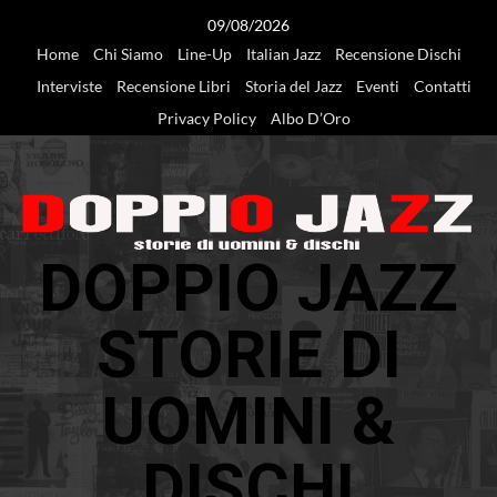
Vai
09/08/2026
al
Home
Chi Siamo
Line-Up
Italian Jazz
Recensione Dischi
contenuto
Interviste
Recensione Libri
Storia del Jazz
Eventi
Contatti
Privacy Policy
Albo D’Oro
DOPPIO JAZZ
STORIE DI
UOMINI &
DISCHI