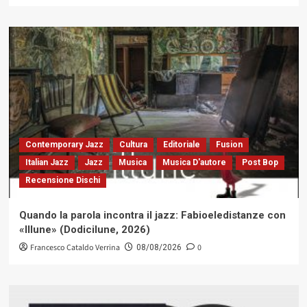
Contemporary Jazz
Cultura
Editoriale
Fusion
Italian Jazz
Jazz
Musica
Musica D'autore
Post Bop
Recensione Dischi
Quando la parola incontra il jazz: Fabioeledistanze con
«Illune» (Dodicilune, 2026)
Francesco Cataldo Verrina
0
08/08/2026