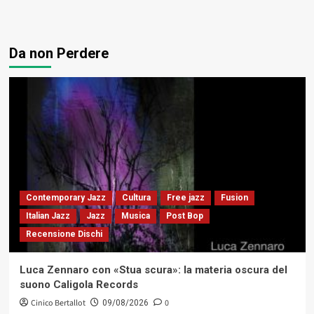
Da non Perdere
Contemporary Jazz
Cultura
Free jazz
Fusion
Italian Jazz
Jazz
Musica
Post Bop
Recensione Dischi
Luca Zennaro con «Stua scura»: la materia oscura del
suono Caligola Records
Cinico Bertallot
0
09/08/2026