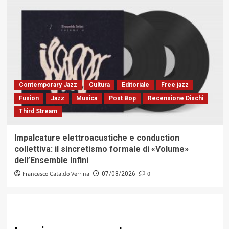
Contemporary Jazz
Cultura
Editoriale
Free jazz
Fusion
Jazz
Musica
Post Bop
Recensione Dischi
Third Stream
Impalcature elettroacustiche e conduction
collettiva: il sincretismo formale di «Volume»
dell’Ensemble Infini
Francesco Cataldo Verrina
0
07/08/2026