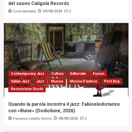
del suono Caligola Records
Cinico Bertallot
0
09/08/2026
Contemporary Jazz
Cultura
Editoriale
Fusion
Italian Jazz
Jazz
Musica
Musica D'autore
Post Bop
Recensione Dischi
Quando la parola incontra il jazz: Fabioeledistanze
con «Illune» (Dodicilune, 2026)
Francesco Cataldo Verrina
0
08/08/2026