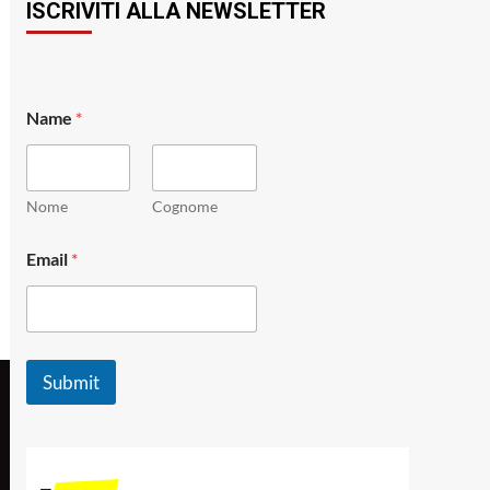
ISCRIVITI ALLA NEWSLETTER
E
Name
*
m
a
i
l
*
Nome
Cognome
N
a
Email
*
m
e
Submit