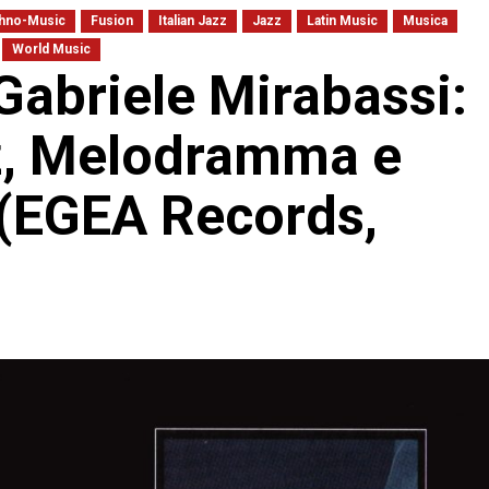
thno-Music
Fusion
Italian Jazz
Jazz
Latin Music
Musica
World Music
Gabriele Mirabassi:
zz, Melodramma e
 (EGEA Records,