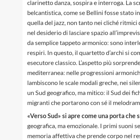
clarinetto danza, sospira e interroga. La scr
belcantistica, come se Bellini fosse stato i
quella del jazz, non tanto nei cliché ritmici
nel desiderio di lasciare spazio all’imprevi
da semplice tappeto armonico: sono interlo
respiri. In questo, il quartetto d’archi si 
esecutore classico. L’aspetto più sorprende
mediterranea: nelle progressioni armoniche
lambiscono le scale modali greche, nei sile
un Sud geografico, ma mitico: il Sud dei fic
migranti che portarono con sé il melodr
«Verso Sud» si apre come una porta che 
geografica, ma emozionale. I primi suoni 
memoria affettiva che prende corpo nel resp