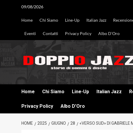
Vai
09/08/2026
al
contenuto
Home
Chi Siamo
Line-Up
Italian Jazz
Recension
Eventi
Contatti
Privacy Policy
Albo D’Oro
DOPPIO JAZZ STORIE DI UOMINI & DISCHI
Home
Chi Siamo
Line-Up
Italian Jazz
R
Privacy Policy
Albo D’Oro
HOME
2025
GIUGNO
28
«VERSO SUD» DI GABRIELE