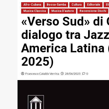
Afro-Cubana
Bossa-Samba
Cultura
Editoriale
E
Musica Classica
Musica D'autore
Recensione Dischi
«Verso Sud» di 
dialogo tra Ja
America Latina
2025)
Francesco Cataldo Verrina
28/06/2025
0