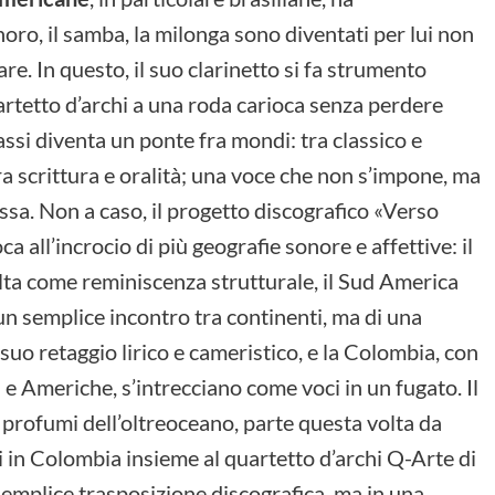
choro, il samba, la milonga sono diventati per lui non
are. In questo, il suo clarinetto si fa strumento
artetto d’archi a una roda carioca senza perdere
abassi diventa un ponte fra mondi: tra classico e
a scrittura e oralità; una voce che non s’impone, ma
ssa. Non a caso, il progetto discografico «Verso
 all’incrocio di più geografie sonore e affettive: il
olta come reminiscenza strutturale, il Sud America
n semplice incontro tra continenti, ma di una
 il suo retaggio lirico e cameristico, e la Colombia, con
a e Americhe, s’intrecciano come voci in un fugato. Il
 profumi dell’oltreoceano, parte questa volta da
i in Colombia insieme al quartetto d’archi Q-Arte di
a semplice trasposizione discografica, ma in una