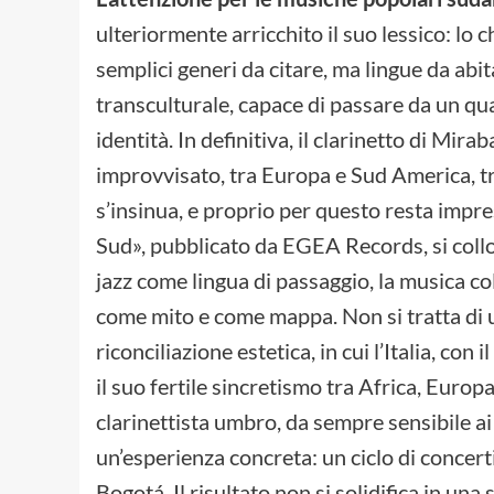
ulteriormente arricchito il suo lessico: lo 
semplici generi da citare, ma lingue da abit
transculturale, capace di passare da un qu
identità. In definitiva, il clarinetto di Mir
improvvisato, tra Europa e Sud America, tr
s’insinua, e proprio per questo resta impre
Sud», pubblicato da EGEA Records, si colloca
jazz come lingua di passaggio, la musica c
come mito e come mappa. Non si tratta di u
riconciliazione estetica, in cui l’Italia, con
il suo fertile sincretismo tra Africa, Europ
clarinettista umbro, da sempre sensibile ai
un’esperienza concreta: un ciclo di concert
Bogotá. Il risultato non si solidifica in un