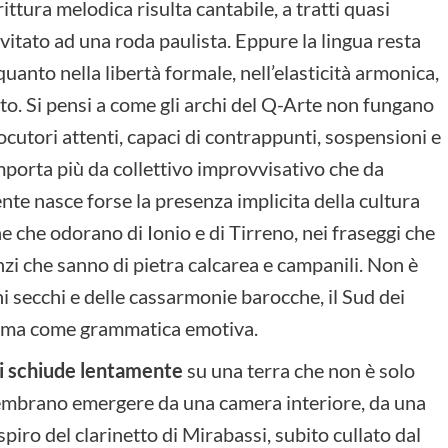
ittura melodica risulta cantabile, a tratti quasi
nvitato ad una roda paulista. Eppure la lingua resta
 quanto nella libertà formale, nell’elasticità armonica,
sto. Si pensi a come gli archi del Q-Arte non fungano
cutori attenti, capaci di contrappunti, sospensioni e
comporta più da collettivo improvvisativo che da
nte nasce forse la presenza implicita della cultura
 che odorano di Ionio e di Tirreno, nei fraseggi che
nzi che sanno di pietra calcarea e campanili. Non è
hi secchi e delle cassarmonie barocche, il Sud dei
amma come grammatica emotiva.
si schiude lentamente
su una terra che non è solo
sembrano emergere da una camera interiore, da una
iro del clarinetto di Mirabassi, subito cullato dal