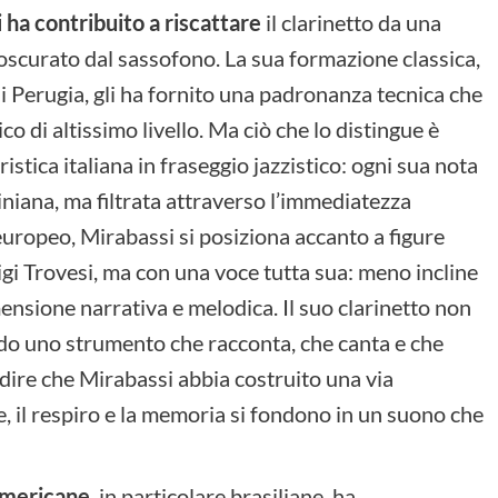
 ha contribuito a riscattare
il clarinetto da una
 oscurato dal sassofono. La sua formazione classica,
 Perugia, gli ha fornito una padronanza tecnica che
co di altissimo livello. Ma ciò che lo distingue è
ristica italiana in fraseggio jazzistico: ogni sua nota
iniana, ma filtrata attraverso l’immediatezza
europeo, Mirabassi si posiziona accanto a figure
igi Trovesi, ma con una voce tutta sua: meno incline
mensione narrativa e melodica. Il suo clarinetto non
endo uno strumento che racconta, che canta e che
e dire che Mirabassi abbia costruito una via
ce, il respiro e la memoria si fondono in un suono che
americane
, in particolare brasiliane, ha