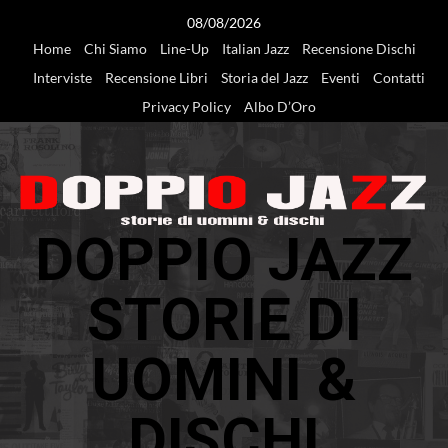
Vai
08/08/2026
al
Home
Chi Siamo
Line-Up
Italian Jazz
Recensione Dischi
contenuto
Interviste
Recensione Libri
Storia del Jazz
Eventi
Contatti
Privacy Policy
Albo D’Oro
DOPPIO JAZZ
STORIE DI
UOMINI &
DISCHI