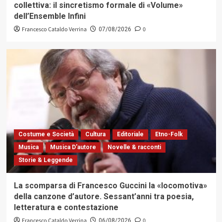
collettiva: il sincretismo formale di «Volume»
dell’Ensemble Infini
Francesco Cataldo Verrina
0
07/08/2026
Costume e Società
Cultura
Editoriale
Etno-Folk
Musica
Musica D'autore
Novelle & racconti
Storie & Leggende
La scomparsa di Francesco Guccini la «locomotiva»
della canzone d’autore. Sessant’anni tra poesia,
letteratura e contestazione
Francesco Cataldo Verrina
0
06/08/2026