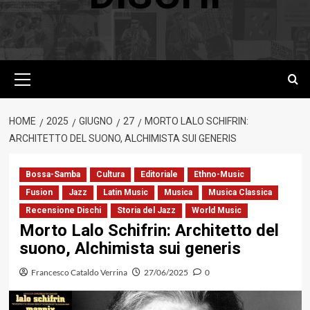
Menu
principale
HOME
2025
GIUGNO
27
MORTO LALO SCHIFRIN:
ARCHITETTO DEL SUONO, ALCHIMISTA SUI GENERIS
Bossa-Samba
Cultura
Editoriale
Ethno-Music
Fusion
Jazz
Latin Music
Musica
Musica Classica
Recensione Dischi
Storia del Jazz
World Music
Morto Lalo Schifrin: Architetto del
suono, Alchimista sui generis
Francesco Cataldo Verrina
27/06/2025
0