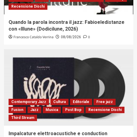
Recensione Dischi
Quando la parola incontra il jazz: Fabioeledistanze
con «Illune» (Dodicilune, 2026)
Francesco Cataldo Verrina
0
08/08/2026
Contemporary Jazz
Cultura
Editoriale
Free jazz
Fusion
Jazz
Musica
Post Bop
Recensione Dischi
Third Stream
Impalcature elettroacustiche e conduction