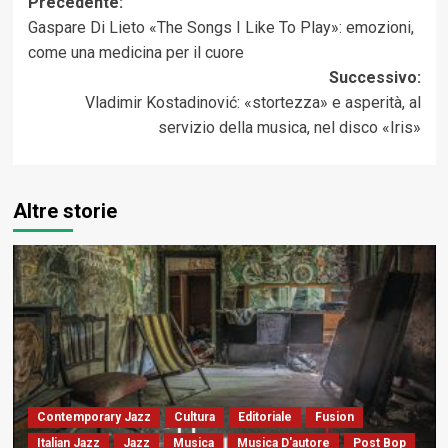
Navigazione
Precedente:
Gaspare Di Lieto «The Songs I Like To Play»: emozioni,
articolo
come una medicina per il cuore
Successivo:
Vladimir Kostadinović: «stortezza» e asperità, al
servizio della musica, nel disco «Iris»
Altre storie
Contemporary Jazz
Cultura
Editoriale
Fusion
Italian Jazz
Jazz
Musica
Musica D'autore
Post Bop