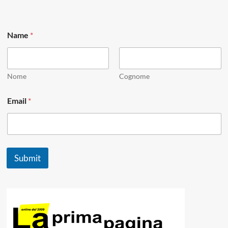
*
Name
*
*
E
m
a
i
Nome
Cognome
l
Email
*
Submit