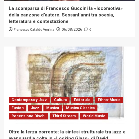
La scomparsa di Francesco Guccini la «locomotiva»
della canzone d’autore. Sessant’anni tra poesia,
letteratura e contestazione
Francesco Cataldo Verrina
0
06/08/2026
Contemporary Jazz
Cultura
Editoriale
Ethno-Music
Fusion
Jazz
Musica
Musica Classica
Recensione Dischi
Third Stream
World Music
Oltre la terza corrente: la sintesi strutturale tra jazz e
avanguardia colta in «Looking Glass» di David