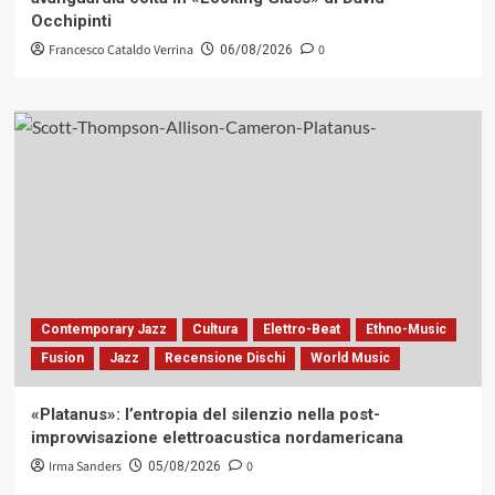
Occhipinti
Francesco Cataldo Verrina
0
06/08/2026
Contemporary Jazz
Cultura
Elettro-Beat
Ethno-Music
Fusion
Jazz
Recensione Dischi
World Music
«Platanus»: l’entropia del silenzio nella post-
improvvisazione elettroacustica nordamericana
Irma Sanders
0
05/08/2026