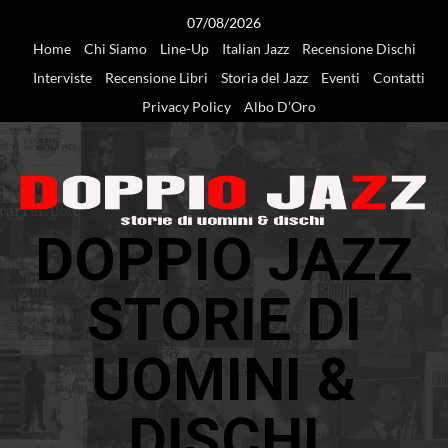
Vai
07/08/2026
al
Home
Chi Siamo
Line-Up
Italian Jazz
Recensione Dischi
contenuto
Interviste
Recensione Libri
Storia del Jazz
Eventi
Contatti
Privacy Policy
Albo D’Oro
DOPPIO JAZZ
STORIE DI
UOMINI &
DISCHI