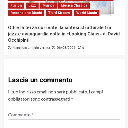
Fusion
Jazz
Musica
Musica Classica
Recensione Dischi
Third Stream
World Music
Oltre la terza corrente: la sintesi strutturale tra
jazz e avanguardia colta in «Looking Glass» di David
Occhipinti
Francesco Cataldo Verrina
0
06/08/2026
Lascia un commento
Il tuo indirizzo email non sarà pubblicato.
I campi
obbligatori sono contrassegnati
*
Commento
*