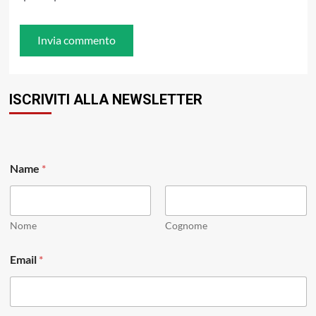
ISCRIVITI ALLA NEWSLETTER
Name
*
Nome
Cognome
*
Email
*
N
a
m
e
*