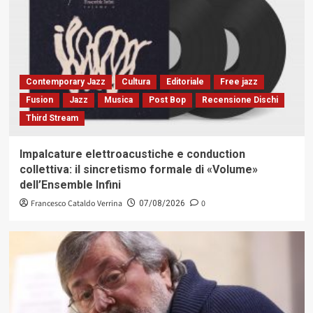
Contemporary Jazz
Cultura
Editoriale
Free jazz
Fusion
Jazz
Musica
Post Bop
Recensione Dischi
Third Stream
Impalcature elettroacustiche e conduction
collettiva: il sincretismo formale di «Volume»
dell’Ensemble Infini
Francesco Cataldo Verrina
0
07/08/2026