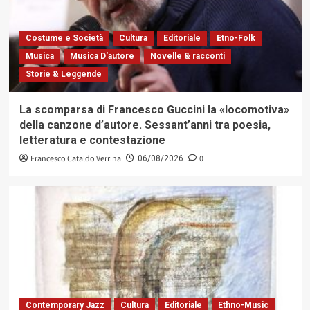
Costume e Società
Cultura
Editoriale
Etno-Folk
Musica
Musica D'autore
Novelle & racconti
Storie & Leggende
La scomparsa di Francesco Guccini la «locomotiva»
della canzone d’autore. Sessant’anni tra poesia,
letteratura e contestazione
Francesco Cataldo Verrina
0
06/08/2026
Contemporary Jazz
Cultura
Editoriale
Ethno-Music