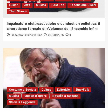
Fusion
Jazz
Musica
Post Bop
Recensione Dischi
Third Stream
Impalcature elettroacustiche e conduction collettiva: il
sincretismo formale di «Volume» dell’Ensemble Infini
Francesco Cataldo Verrina
0
07/08/2026
Costume e Società
Cultura
Editoriale
Etno-Folk
Musica
Musica D'autore
Novelle & racconti
Storie & Leggende