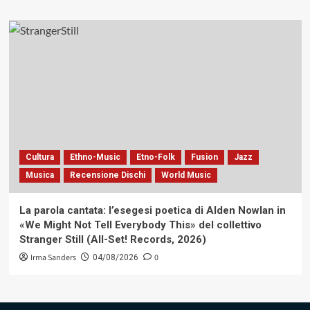
Cultura
Ethno-Music
Etno-Folk
Fusion
Jazz
Musica
Recensione Dischi
World Music
La parola cantata: l’esegesi poetica di Alden Nowlan in
«We Might Not Tell Everybody This» del collettivo
Stranger Still (All-Set! Records, 2026)
Irma Sanders
0
04/08/2026