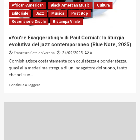
un
African-American
Black Amercan Music
Cultura
modulo
Editoriale
Jazz
Musica
Post Bop
espressivo
Recensione Dischi
Ristampa Vinile
svincolato
dai
cliché
«You’re Exaggerating!» di Paul Cornish: la liturgia
(Caligola
evolutiva del jazz contemporaneo (Blue Note, 2025)
Records,
2013)
Francesco Cataldo Verrina
0
24/09/2025
Cornish agisce costantemente con oculatezza e ponderatezza,
quasi alla medesima stregua di un indagatore del suono, tanto
che nel suo...
Leggi
Continua a Leggere
di
più
su
«You’re
Exaggerating!»
di
Paul
Cornish:
la