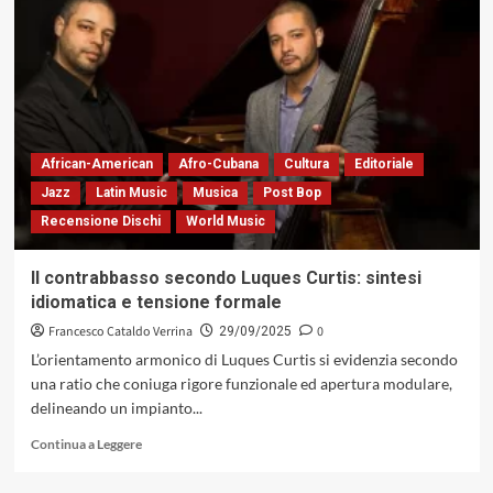
sigaro,
tabacco,
jazz,
classica
e
pop:
in
comune
African-American
Afro-Cubana
Cultura
Editoriale
la
Jazz
Latin Music
Musica
Post Bop
musicalità
Recensione Dischi
World Music
del
buon
vivere
Il contrabbasso secondo Luques Curtis: sintesi
idiomatica e tensione formale
Francesco Cataldo Verrina
0
29/09/2025
L’orientamento armonico di Luques Curtis si evidenzia secondo
una ratio che coniuga rigore funzionale ed apertura modulare,
delineando un impianto...
Leggi
Continua a Leggere
di
più