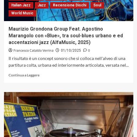
abitato
Italian Jazz
Jazz
Recensione Dischi
Soul
e
World Music
il
respiro
del
Maurizio Grondona Group Feat. Agostino
flicorno
Marangolo con «Blue», tra soul-blues urbano e ed
accentazioni jazz (AlfaMusic, 2025)
Francesco Cataldo Verrina
0
01/10/2025
Il risultato è un concept sonoro che si colloca nell'alveo di una
partitura colta, urbana ed interiormente articolata, versata nel...
Leggi
Continua a Leggere
di
più
su
Maurizio
Grondona
Group
Feat.
Agostino
Marangolo
con