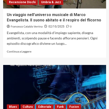
Recensione Dischi
Umbria & Jazz
Un viaggio nell’universo musicale di Marco
Evangelista. Il suono abitato e il respiro del flicorno
Francesco Cataldo Verrina
0
02/10/2025
Evangelista, con una modalità d'impiego sapiente, disegna
ambienti, scolpendo pause e facendo affiorare pensieri. Ogni
episodio discografico diviene un luogo...
Leggi
Continua a Leggere
di
più
su
Un
viaggio
nell’universo
musicale
di
Marco
Evangelista.
Il
suono
Blues
Cultura
Editoriale
Funk
Fusion