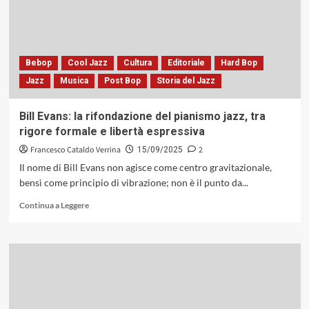
con
«Light
On»:
la
misura
Bebop
Cool Jazz
Cultura
Editoriale
Hard Bop
del
Jazz
Musica
Post Bop
Storia del Jazz
suono
e
l’arte
Bill Evans: la rifondazione del pianismo jazz, tra
della
rigore formale e libertà espressiva
discrezione
(Black
Francesco Cataldo Verrina
2
15/09/2025
Hawk
Il nome di Bill Evans non agisce come centro gravitazionale,
Records,
bensì come principio di vibrazione; non è il punto da...
1986)
Leggi
Continua a Leggere
di
più
su
Bill
Evans:
la
rifondazione
del