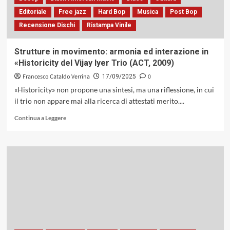
all’innovazione
Editoriale
Free jazz
Hard Bop
Musica
Post Bop
contemporanea:
Recensione Dischi
Ristampa Vinile
un
viaggio
armonico
Strutture in movimento: armonia ed interazione in
«Historicity del Vijay Iyer Trio (ACT, 2009)
Francesco Cataldo Verrina
0
17/09/2025
«Historicity» non propone una sintesi, ma una riflessione, in cui
il trio non appare mai alla ricerca di attestati merito....
Leggi
Continua a Leggere
di
più
su
Strutture
in
movimento:
armonia
ed
interazione
in
«Historicity