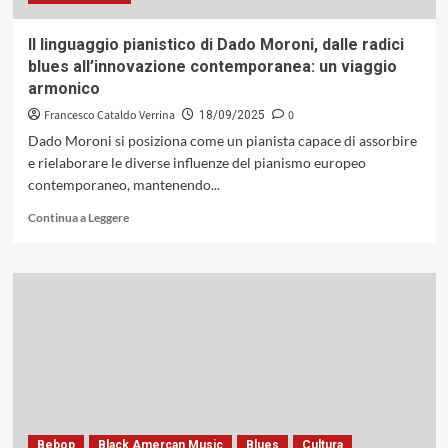
passo,
un
Il linguaggio pianistico di Dado Moroni, dalle radici
debutto
blues all’innovazione contemporanea: un viaggio
nel
armonico
segno
della
Francesco Cataldo Verrina
0
18/09/2025
misura
Dado Moroni si posiziona come un pianista capace di assorbire
(GleAM
e rielaborare le diverse influenze del pianismo europeo
Records,
contemporaneo, mantenendo...
2025)
Leggi
Continua a Leggere
di
più
su
Il
linguaggio
pianistico
di
Dado
Moroni,
dalle
radici
blues
Bebop
Black Amercan Music
Blues
Cultura