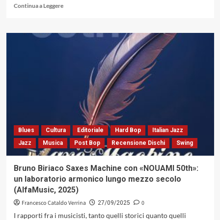
Leggi
Continua a Leggere
di
più
su
«Reflections»
del
Claudio
Fasoli
Emerald
Quartet:
nel
chiaroscuro
del
suono,
Blues
Cultura
Editoriale
Hard Bop
Italian Jazz
tra
Jazz
Musica
Post Bop
Recensione Dischi
Swing
riflessi
e
dissolvenze,
Bruno Biriaco Saxes Machine con «NOUAMI 50th»:
come
un laboratorio armonico lungo mezzo secolo
in
(AlfaMusic, 2025)
un
film
Francesco Cataldo Verrina
0
27/09/2025
(Blue
I rapporti fra i musicisti, tanto quelli storici quanto quelli
Serge,