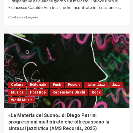
É disponibile da qualche giorno sul mercato il nuovo libro di
Francesco Cataldo Verrina, che ho incontrato in redazione e...
Leggi
Continua a Leggere
di
più
su
Francesco
Cataldo
Verrina
racconta
del
suo
nuovo
libro:
«Charlie
Cultura
Editoriale
Funk
Fusion
Italian Jazz
Jazz
Parker.
Musica
Post Bop
Recensione Dischi
Rock
Il
World Music
Musicista
Perfetto»
«La Materia del Suono» di Diego Petrini
progressioni multistrato che oltrepassano la
sintassi jazzistica (AMS Records, 2025)