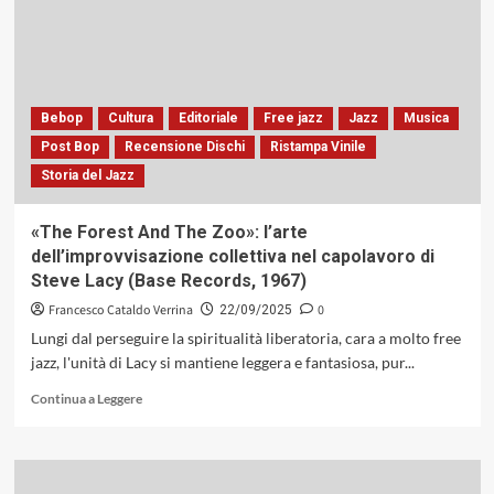
Quartet
con
«Venice
Inside»,
la
magia
Bebop
Cultura
Editoriale
Free jazz
Jazz
Musica
e
Post Bop
Recensione Dischi
Ristampa Vinile
la
Storia del Jazz
malinconia
della
città
«The Forest And The Zoo»: l’arte
lagunare
dell’improvvisazione collettiva nel capolavoro di
(Blue
Steve Lacy (Base Records, 1967)
Serge,
2009)
Francesco Cataldo Verrina
0
22/09/2025
Lungi dal perseguire la spiritualità liberatoria, cara a molto free
jazz, l'unità di Lacy si mantiene leggera e fantasiosa, pur...
Leggi
Continua a Leggere
di
più
su
«The