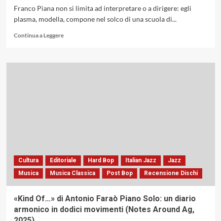
Franco Piana non si limita ad interpretare o a dirigere: egli
plasma, modella, compone nel solco di una scuola di...
Leggi
Continua a Leggere
di
più
su
Franco
Piana:
regista
armonico
e
tessitore
di
forme
Cultura
Editoriale
Hard Bop
Italian Jazz
Jazz
Musica
Musica Classica
Post Bop
Recensione Dischi
«Kind Of…» di Antonio Faraò Piano Solo: un diario
armonico in dodici movimenti (Notes Around Ag,
2025)