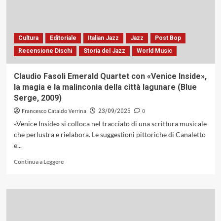
liturgia
evolutiva
del
jazz
Cultura
Editoriale
Italian Jazz
Jazz
Post Bop
contemporaneo
Recensione Dischi
Storia del Jazz
World Music
(Blue
Note,
2025)
Claudio Fasoli Emerald Quartet con «Venice Inside»,
la magia e la malinconia della città lagunare (Blue
Serge, 2009)
Francesco Cataldo Verrina
0
23/09/2025
«Venice Inside» si colloca nel tracciato di una scrittura musicale
che perlustra e rielabora. Le suggestioni pittoriche di Canaletto
e...
Leggi
Continua a Leggere
di
più
su
Claudio
Fasoli
Emerald