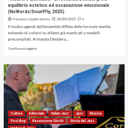
(AMS
equilibrio estetico ed escavazione emozionale
Records,
(NoWords/SounfFly, 2025)
2025)
Francesco Cataldo Verrina
0
26/09/2025
Il modus agendi dell'ensemble diffida delle formule stantie,
evitando di cullarsi su stilemi già masticati o modelli
precompilati. Armanda Desidery...
Leggi
Continua a Leggere
di
più
su
«Incanti
e
disincanti»
di
Armanda
Desidery,
tra
equilibrio
estetico
Cultura
Editoriale
Italian Jazz
Jazz
Musica
ed
Post Bop
Recensione Dischi
Storia del Jazz
escavazione