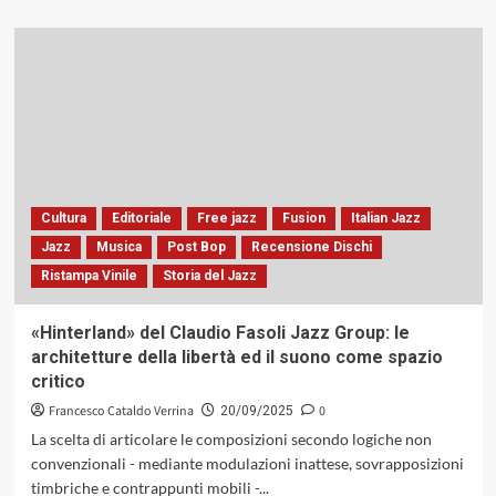
più
su
«Il
jazz
non
è
un
museo.
È
qualcosa
di
Cultura
Editoriale
Free jazz
Fusion
Italian Jazz
vivo».
Jazz
Musica
Post Bop
Recensione Dischi
Nasce
Ristampa Vinile
Storia del Jazz
così
«Gadabout
Season»
«Hinterland» del Claudio Fasoli Jazz Group: le
di
architetture della libertà ed il suono come spazio
Brandee
critico
Younger
(Impulse!
Francesco Cataldo Verrina
0
20/09/2025
Records,
La scelta di articolare le composizioni secondo logiche non
2025)
convenzionali - mediante modulazioni inattese, sovrapposizioni
timbriche e contrappunti mobili -...