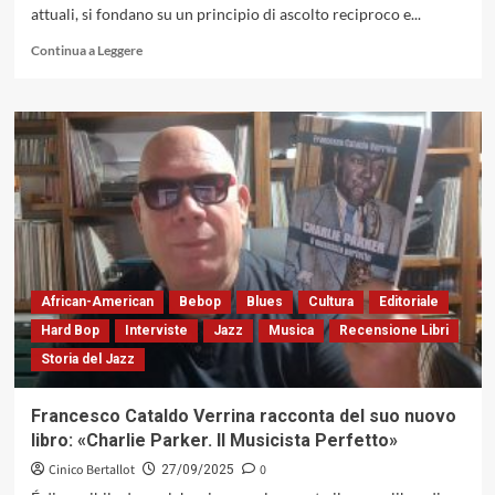
attuali, si fondano su un principio di ascolto reciproco e...
2010)
Leggi
Continua a Leggere
di
più
su
Bruno
Biriaco
Saxes
Machine
con
«NOUAMI
50th»:
un
laboratorio
African-American
Bebop
Blues
Cultura
Editoriale
armonico
Hard Bop
Interviste
Jazz
Musica
Recensione Libri
lungo
Storia del Jazz
mezzo
secolo
(AlfaMusic,
Francesco Cataldo Verrina racconta del suo nuovo
2025)
libro: «Charlie Parker. Il Musicista Perfetto»
Cinico Bertallot
0
27/09/2025