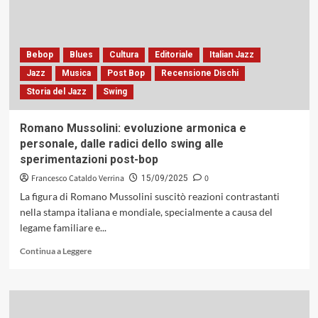
pianismo
jazz,
tra
rigore
Bebop
Blues
Cultura
Editoriale
Italian Jazz
formale
Jazz
Musica
Post Bop
Recensione Dischi
e
Storia del Jazz
Swing
libertà
espressiva
Romano Mussolini: evoluzione armonica e
personale, dalle radici dello swing alle
sperimentazioni post-bop
Francesco Cataldo Verrina
0
15/09/2025
La figura di Romano Mussolini suscitò reazioni contrastanti
nella stampa italiana e mondiale, specialmente a causa del
legame familiare e...
Leggi
Continua a Leggere
di
più
su
Romano
Mussolini: