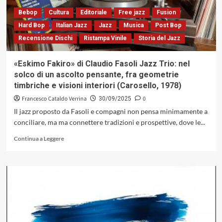
«Blue»,
tra
Bebop
Cultura
Editoriale
Free jazz
Fusion
soul-
Hard Bop
Italian Jazz
Jazz
Musica
Post Bop
blues
Recensione Dischi
Ristampa Vinile
Storia del Jazz
urbano
e
ed
«Eskimo Fakiro» di Claudio Fasoli Jazz Trio: nel
accentazioni
solco di un ascolto pensante, fra geometrie
jazz
timbriche e visioni interiori (Carosello, 1978)
(AlfaMusic,
2025)
Francesco Cataldo Verrina
0
30/09/2025
Il jazz proposto da Fasoli e compagni non pensa minimamente a
conciliare, ma ma connettere tradizioni e prospettive, dove le...
Leggi
Continua a Leggere
di
più
su
«Eskimo
Fakiro»
di
Claudio
Fasoli
Jazz