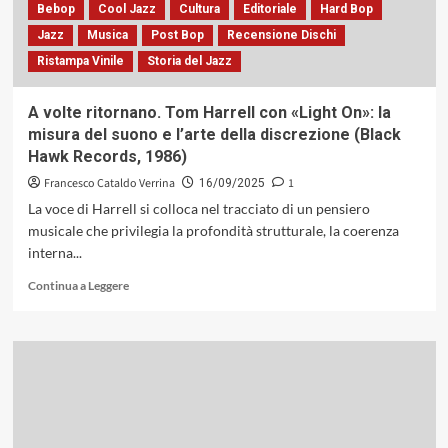
del
Bebop
Cool Jazz
Cultura
Editoriale
Hard Bop
Vijay
Jazz
Musica
Post Bop
Recensione Dischi
Iyer
Ristampa Vinile
Storia del Jazz
Trio
(ACT,
2009)
A volte ritornano. Tom Harrell con «Light On»: la
misura del suono e l’arte della discrezione (Black
Hawk Records, 1986)
Francesco Cataldo Verrina
1
16/09/2025
La voce di Harrell si colloca nel tracciato di un pensiero
musicale che privilegia la profondità strutturale, la coerenza
interna...
Leggi
Continua a Leggere
di
più
su
A
volte
ritornano.
Tom
Harrell