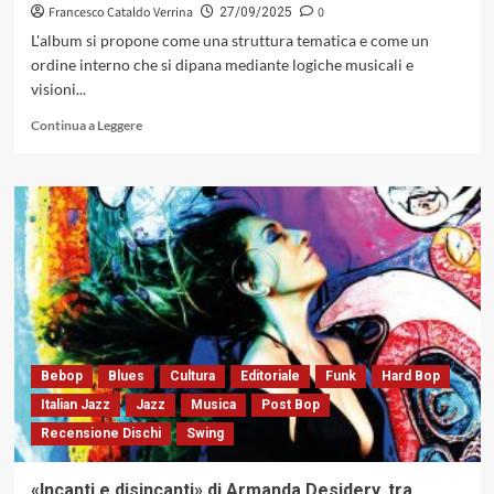
Francesco Cataldo Verrina
0
27/09/2025
L'album si propone come una struttura tematica e come un
ordine interno che si dipana mediante logiche musicali e
visioni...
Leggi
Continua a Leggere
di
più
su
«La
Materia
del
Suono»
di
Diego
Petrini
progressioni
multistrato
Bebop
Blues
Cultura
Editoriale
Funk
Hard Bop
che
Italian Jazz
Jazz
Musica
Post Bop
oltrepassano
Recensione Dischi
Swing
la
sintassi
jazzistica
«Incanti e disincanti» di Armanda Desidery, tra