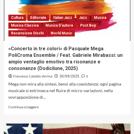
Trio:
nel
solco
Cultura
Editoriale
Italian Jazz
Jazz
Musica
di
Musica Classica
Musica D'autore
Post Bop
un
Recensione Dischi
World Music
ascolto
pensante,
fra
«Concerto in tre colori» di Pasquale Mega
geometrie
PoliCroma Ensemble / Feat. Gabriele Mirabassi: un
timbriche
ampio ventaglio emotivo tra risonanze e
e
consonanze (Dodicilune, 2025)
visioni
interiori
Francesco Cataldo Verrina
0
30/09/2025
(Carosello,
Mega non mira alla sintesi, bensì alla coesistenza: ogni pagina
1978)
musicale si estrinseca nel fluire di micro-variazioni, nella
sovrapposizione di...
Leggi
Continua a Leggere
di
più
su
«Concerto