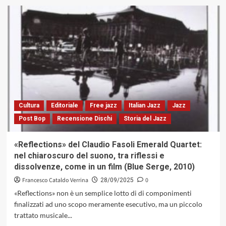
su
Il
contrabbasso
secondo
Luques
Curtis:
sintesi
idiomatica
e
tensione
formale
Cultura
Editoriale
Free jazz
Italian Jazz
Jazz
Post Bop
Recensione Dischi
Storia del Jazz
«Reflections» del Claudio Fasoli Emerald Quartet:
nel chiaroscuro del suono, tra riflessi e
dissolvenze, come in un film (Blue Serge, 2010)
Francesco Cataldo Verrina
0
28/09/2025
«Reflections» non è un semplice lotto di di componimenti
finalizzati ad uno scopo meramente esecutivo, ma un piccolo
trattato musicale...