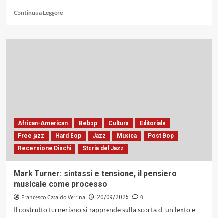
Leggi
Continua a Leggere
di
più
su
«Hinterland»
del
Claudio
Fasoli
Jazz
Group:
le
architetture
della
African-American
Bebop
Cultura
Editoriale
libertà
Free jazz
Hard Bop
Jazz
Musica
Post Bop
ed
Recensione Dischi
Storia del Jazz
il
suono
come
Mark Turner: sintassi e tensione, il pensiero
spazio
musicale come processo
critico
Francesco Cataldo Verrina
0
20/09/2025
Il costrutto turneriano si rapprende sulla scorta di un lento e