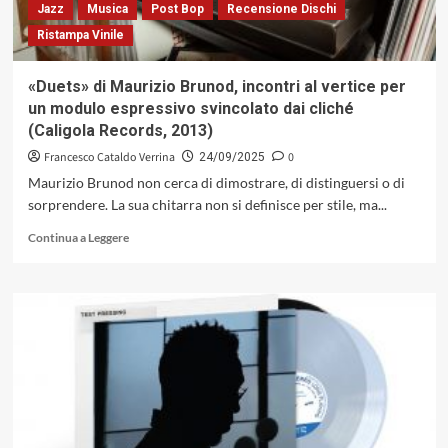
Jazz
Musica
Post Bop
Recensione Dischi
Ristampa Vinile
«Duets» di Maurizio Brunod, incontri al vertice per
un modulo espressivo svincolato dai cliché
(Caligola Records, 2013)
Francesco Cataldo Verrina
0
24/09/2025
Maurizio Brunod non cerca di dimostrare, di distinguersi o di
sorprendere. La sua chitarra non si definisce per stile, ma...
Leggi
Continua a Leggere
di
più
su
«Duets»
di
Maurizio
Brunod,
incontri
al
vertice
per