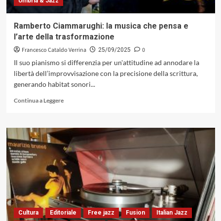
Umbria & Jazz
emozionale
(NoWords/SounfFly,
2025)
Ramberto Ciammarughi: la musica che pensa e
l’arte della trasformazione
Francesco Cataldo Verrina
0
25/09/2025
Il suo pianismo si differenzia per un'attitudine ad annodare la
libertà dell’improvvisazione con la precisione della scrittura,
generando habitat sonori...
Leggi
Continua a Leggere
di
più
su
Ramberto
Ciammarughi:
la
musica
che
pensa
e
l’arte
della
Cultura
Editoriale
Free jazz
Fusion
Italian Jazz
trasformazione