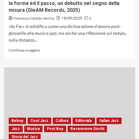
la forma ed il passo, un debutto nel segno della
Ag,
misura (GleAM Records, 2025)
2025)
Francesco Cataldo Verrina
0
18/09/2025
«So Far» si solidifica come una dichiarazione d’amore post-
giovanile alla musica jazz, ma anche una riflessione sul tempo,
sulla distanza...
Leggi
Continua a Leggere
di
più
su
«So
Far»
di
Stefano
Rielli
Feat.
Gabriele
Mirabassi:
la
Bebop
Cool Jazz
Cultura
Editoriale
Italian Jazz
forma
Jazz
Musica
Post Bop
Recensione Dischi
ed
Storia del Jazz
il