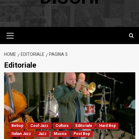
Menu
principale
HOME
EDITORIALE
PAGINA 5
Editoriale
Bebop
Cool Jazz
Cultura
Editoriale
Hard Bop
Italian Jazz
Jazz
Musica
Post Bop