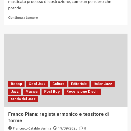
masticato processo di costruzione, come un pensiero che
prende...
Leggi
Continua a Leggere
di
più
su
Mark
Turner:
sintassi
e
tensione,
il
pensiero
musicale
come
Bebop
Cool Jazz
Cultura
Editoriale
Italian Jazz
processo
Jazz
Musica
Post Bop
Recensione Dischi
Storia del Jazz
Franco Piana: regista armonico e tessitore di
forme
Francesco Cataldo Verrina
0
19/09/2025