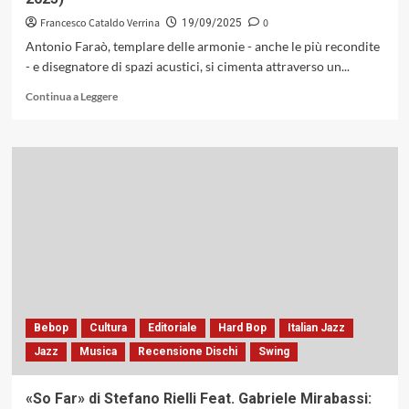
Francesco Cataldo Verrina
0
19/09/2025
Antonio Faraò, templare delle armonie - anche le più recondite
- e disegnatore di spazi acustici, si cimenta attraverso un...
Leggi
Continua a Leggere
di
più
su
«Kind
Of…»
di
Antonio
Faraò
Piano
Solo:
un
diario
armonico
Bebop
Cultura
Editoriale
Hard Bop
Italian Jazz
in
Jazz
Musica
Recensione Dischi
Swing
dodici
movimenti
(Notes
«So Far» di Stefano Rielli Feat. Gabriele Mirabassi:
Around