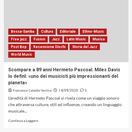
evoluzione
armonica
e
personale,
dalle
Bossa-Samba
Cultura
Editoriale
Ethno-Music
radici
dello
Free jazz
Fusion
Jazz
Latin Music
Musica
swing
Post Bop
Recensione Dischi
Storia del Jazz
alle
World Music
sperimentazioni
post-
bop
Scompare a 89 anni Hermeto Pascoal. Miles Davis
lo definì: «uno dei musicisti più impressionanti del
pianeta»
Francesco Cataldo Verrina
0
14/09/2025
L'eredità di Hermeto Pascoal si rivela come un viaggio sonoro
che attraversa culture, stili ed influenze, creando un linguaggio
musicale...
Leggi
Continua a Leggere
di
più