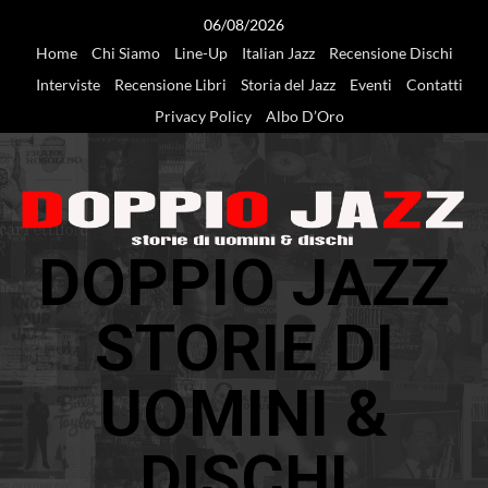
Vai
06/08/2026
al
Home
Chi Siamo
Line-Up
Italian Jazz
Recensione Dischi
contenuto
Interviste
Recensione Libri
Storia del Jazz
Eventi
Contatti
Privacy Policy
Albo D’Oro
DOPPIO JAZZ
STORIE DI
UOMINI &
DISCHI