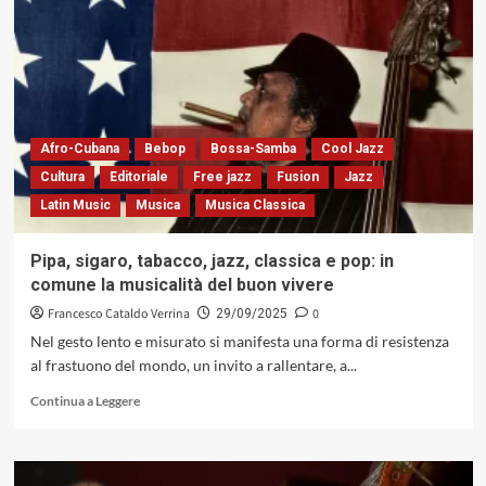
in
tre
colori»
di
Pasquale
Mega
PoliCroma
Ensemble
Afro-Cubana
Bebop
Bossa-Samba
Cool Jazz
/
Cultura
Editoriale
Free jazz
Fusion
Jazz
Feat.
Latin Music
Musica
Musica Classica
Gabriele
Mirabassi:
un
Pipa, sigaro, tabacco, jazz, classica e pop: in
ampio
comune la musicalità del buon vivere
ventaglio
emotivo
Francesco Cataldo Verrina
0
29/09/2025
tra
Nel gesto lento e misurato si manifesta una forma di resistenza
risonanze
al frastuono del mondo, un invito a rallentare, a...
e
consonanze
Leggi
Continua a Leggere
(Dodicilune,
di
2025)
più
su
Pipa,