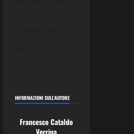
articolata, versata nel
far dialogare
tradizione e
contemporaneità
senza mai ricorrere a
formule vuote o ad
opposizioni
scolastiche.
INFORMAZIONI SULL'AUTORE
Francesco Cataldo
Verrina