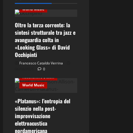
Third Stream
World Music
Oltre la terza corrente: la
sintesi strutturale tra jazz e
avanguardia colta in
Contemporary Jazz
«Looking Glass» di David
Cultura
Elettro-Beat
Occhipinti
Ethno-Music
Fusion
Francesco Cataldo Verrina
06/08/2026
Jazz
0
Recensione Dischi
World Music
«Platanus»: l’entropia del
silenzio nella post-
improvvisazione
Cultura
Ethno-Music
elettroacustica
nordamericana
Etno-Folk
Fusion