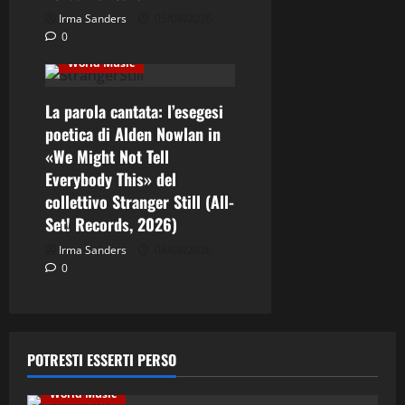
Jazz
Musica
Irma Sanders
05/08/2026
0
Recensione Dischi
World Music
La parola cantata: l’esegesi
poetica di Alden Nowlan in
«We Might Not Tell
Everybody This» del
collettivo Stranger Still (All-
Set! Records, 2026)
Irma Sanders
04/08/2026
0
Contemporary Jazz
Cultura
Editoriale
Ethno-Music
Fusion
Jazz
Musica
POTRESTI ESSERTI PERSO
Musica Classica
Recensione Dischi
Third Stream
World Music