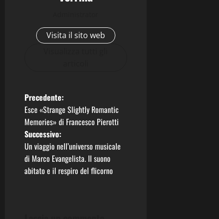
Administrator
Visita il sito web
Visualizza tutti gli
articoli
N
Precedente:
Esce «Strange Slightly Romantic
a
Memories» di Francesco Pierotti
Successivo:
v
Un viaggio nell’universo musicale
i
di Marco Evangelista. Il suono
abitato e il respiro del flicorno
g
a
Lascia un commento