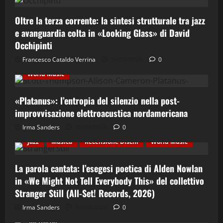
Oltre la terza corrente: la sintesi strutturale tra jazz
e avanguardia colta in «Looking Glass» di David
Occhipinti
Contemporary Jazz
Cultura
Elettro-Beat
Francesco Cataldo Verrina
06/08/2026
0
Ethno-Music
Fusion
Jazz
Recensione Dischi
World Music
«Platanus»: l’entropia del silenzio nella post-
improvvisazione elettroacustica nordamericana
Irma Sanders
05/08/2026
0
Cultura
Ethno-Music
Etno-Folk
Fusion
Jazz
Musica
Recensione Dischi
World Music
La parola cantata: l’esegesi poetica di Alden Nowlan
in «We Might Not Tell Everybody This» del collettivo
Stranger Still (All-Set! Records, 2026)
Cinema & Teatro
Concerti
Costume e Società
Irma Sanders
04/08/2026
0
Cultura
Italian Jazz
Jazz
Musica
Spettacoli