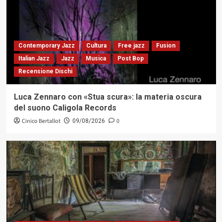
Contemporary Jazz
Cultura
Free jazz
Fusion
Italian Jazz
Jazz
Musica
Post Bop
Recensione Dischi
Luca Zennaro con «Stua scura»: la materia oscura
del suono Caligola Records
Cinico Bertallot
0
09/08/2026