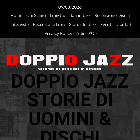
Vai
09/08/2026
al
Home
Chi Siamo
Line-Up
Italian Jazz
Recensione Dischi
contenuto
Interviste
Recensione Libri
Storia del Jazz
Eventi
Contatti
Privacy Policy
Albo D’Oro
DOPPIO JAZZ
STORIE DI
UOMINI &
DISCHI