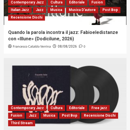
Contemporary Jazz
Cultura
Editoriale
Fusion
Italian Jazz
Jazz
Musica
Musica D'autore
Post Bop
Recensione Dischi
Quando la parola incontra il jazz: Fabioeledistanze
con «Illune» (Dodicilune, 2026)
Francesco Cataldo Verrina
0
08/08/2026
Contemporary Jazz
Cultura
Editoriale
Free jazz
Fusion
Jazz
Musica
Post Bop
Recensione Dischi
Third Stream