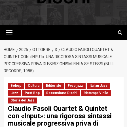
Menu
principale
HOME
2025
OTTOBRE
3
CLAUDIO FASOLI QUARTET &
QUINTET CON «INPUT»: UNA RIGOROSA SINTASSI MUSICALE
PROGRESSIVA PRIVA DI ESIBIZIONISMI FINI A SE STESSI (BULL
RECORDS, 1985)
Bebop
Cultura
Editoriale
Free jazz
Italian Jazz
Jazz
Post Bop
Recensione Dischi
Ristampa Vinile
Storia del Jazz
Claudio Fasoli Quartet & Quintet
con «Input»: una rigorosa sintassi
musicale progressiva priva di