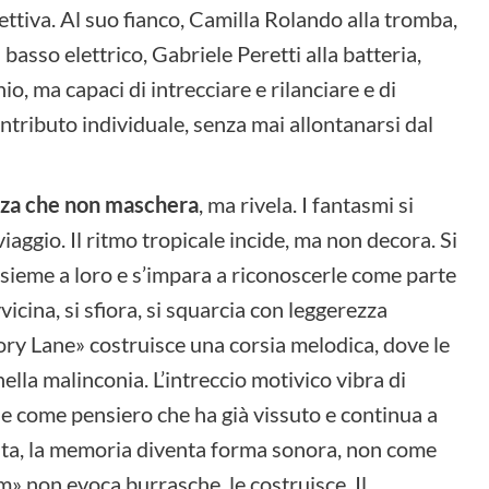
lettiva. Al suo fianco, Camilla Rolando alla tromba,
basso elettrico, Gabriele Peretti alla batteria,
io, ma capaci di intrecciare e rilanciare e di
tributo individuale, senza mai allontanarsi dal
anza che non maschera
, ma rivela. I fantasmi si
ggio. Il ritmo tropicale incide, ma non decora. Si
sieme a loro e s’impara a riconoscerle come parte
vicina, si sfiora, si squarcia con leggerezza
ry Lane» costruisce una corsia melodica, dove le
ella malinconia. L’intreccio motivico vibra di
de come pensiero che ha già vissuto e continua a
 dilata, la memoria diventa forma sonora, non come
» non evoca burrasche, le costruisce. Il