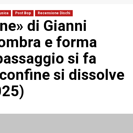
usica
Post Bop
Recensione Dischi
ne» di Gianni
d’ombra e forma
passaggio si fa
 confine si dissolve
025)