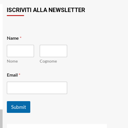
ISCRIVITI ALLA NEWSLETTER
Name
*
Nome
Cognome
N
Email
*
a
m
e
*
*
Submit