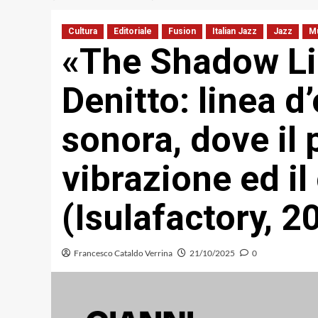
Cultura
Editoriale
Fusion
Italian Jazz
Jazz
M
«The Shadow Li
Denitto: linea 
sonora, dove il 
vibrazione ed il
(Isulafactory, 2
Francesco Cataldo Verrina
21/10/2025
0