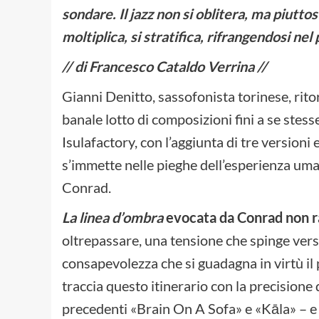
sondare. Il jazz non si oblitera, ma piutto
moltiplica, si stratifica, rifrangendosi n
// di Francesco Cataldo Verrina //
Gianni Denitto, sassofonista torinese, rito
banale lotto di composizioni fini a se stes
Isulafactory, con l’aggiunta di tre versioni
s’immette nelle pieghe dell’esperienza um
Conrad.
La linea d’ombra
evocata da Conrad non r
oltrepassare, una tensione che spinge vers
consapevolezza che si guadagna in virtù il 
traccia questo itinerario con la precisione d
precedenti «Brain On A Sofa» e «Kāla» – e 