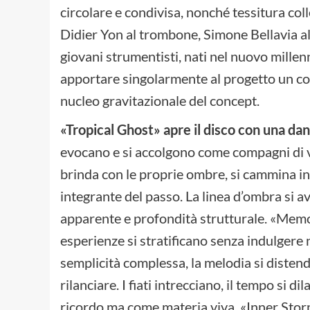
circolare e condivisa, nonché tessitura col
Didier Yon al trombone, Simone Bellavia al 
giovani strumentisti, nati nel nuovo millenn
apportare singolarmente al progetto un con
nucleo gravitazionale del concept.
«Tropical Ghost» apre il disco con una d
evocano e si accolgono come compagni di via
brinda con le proprie ombre, si cammina in
integrante del passo. La linea d’ombra si av
apparente e profondità strutturale. «Memo
esperienze si stratificano senza indulgere n
semplicità complessa, la melodia si disten
rilanciare. I fiati intrecciano, il tempo si
ricordo ma come materia viva. «Inner Storm