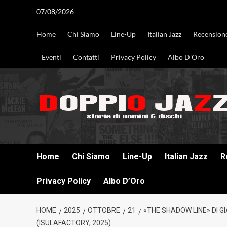
Vai
07/08/2026
al
contenuto
Home
Chi Siamo
Line-Up
Italian Jazz
Recension
Eventi
Contatti
Privacy Policy
Albo D’Oro
DOPPIO JAZZ STORIE DI UOMINI & DISCHI
Home
Chi Siamo
Line-Up
Italian Jazz
R
Privacy Policy
Albo D’Oro
HOME
2025
OTTOBRE
21
«THE SHADOW LINE» DI GI
(ISULAFACTORY, 2025)