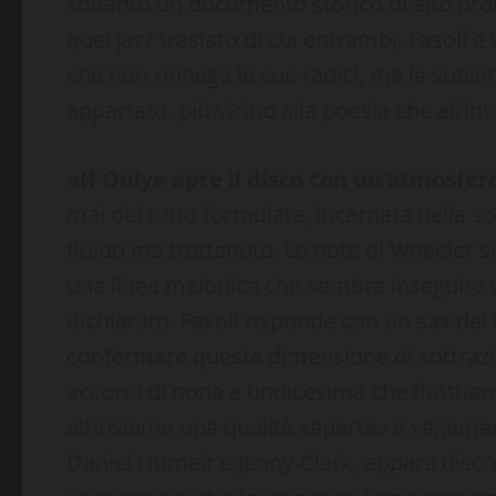
soltanto un documento storico di alto pro
quel jazz traslato di cui entrambi, Fasoli e 
che non rinnega le sue radici, ma le sublim
appartato, più vicino alla poesia che all’in
«If Only» apre il disco con un’atmosfer
mai del tutto formulata, incarnata nella s
fluido ma trattenuto. Le note di Wheeler s
una linea melodica che sembra inseguire 
dichiarato. Fasoli risponde con un sax da
confermare questa dimensione di sottrazi
accordi di nona e undicesima che fluttuano
all’insieme una qualità «aperta» e vagament
Daniel Humair e Jenny-Clark, appare discre