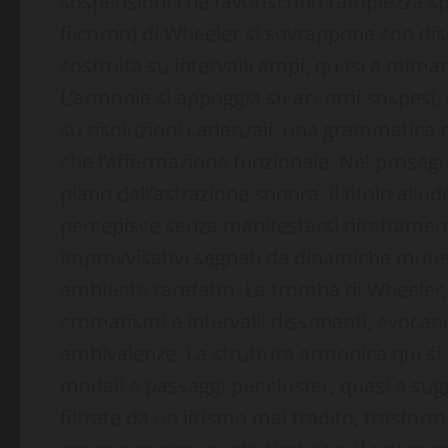
sospensioni che favoriscono l’ampiezza spa
flicorno) di Wheeler si sovrappone con di
costruita su intervalli ampi, quasi a mimar
L’armonia si appoggia su accordi sospesi, 
su risoluzioni cadenzali: una grammatica c
che l’affermazione funzionale. Nel proseguo
piano dell’astrazione sonora: il titolo allu
percepisce senza manifestarsi direttamente
improvvisativi segnati da dinamiche mutev
ambiente rarefatto. La tromba di Wheeler, 
cromatismi e intervalli dissonanti, evoca
ambivalenze. La struttura armonica qui si 
modali e passaggi per cluster, quasi a su
filtrate da un lirismo mai tradito, trasform