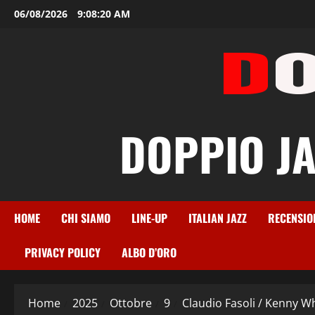
Vai
06/08/2026
9:08:21 AM
al
contenuto
DOPPIO JAZ
HOME
CHI SIAMO
LINE-UP
ITALIAN JAZZ
RECENSIO
PRIVACY POLICY
ALBO D’ORO
Home
2025
Ottobre
9
Claudio Fasoli / Kenny Wh