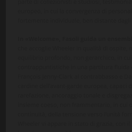
parte di collezionisti e studiosi, testimon
europeo, in cui la convergenza di personal
fortemente individuale, ben distante dagli
In «Welcome», Fasoli guida un ensembl
che accoglie Wheeler in qualità di ospite, m
equilibrio profondo, non gerarchico, in cui
contrappuntistiche in una partitura fluida
François Jenny-Clark al contrabbasso e Da
cardine dell’avant-garde europea, capaci di
rarefazione, ancoraggio tonale e disgregaz
insieme coeso, non frammentario, in cui og
continuità, della tensione verso l’unità for
Wheeler vi appare in stato di grazia, con 