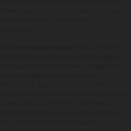
filo, ma anche una manifestazione limpida di
Wheeler, sono tra i più lucidi interpreti; un jazz
a in un tempo altro, più riflessivo, più
trattenimento.
a di lieve tensione sospesa
, quasi un’ipotesi
celta di un tempo moderato e di un fraseggio
i dispiegano con ampi intervalli, tratteggiando
un ideale sfuggente, un rimpianto non
l timbro tenue, quasi un sussurro, come a
one emotiva. La struttura armonica si fonda su
 senza risoluzioni definitive, conferendo
e indefinita. L’interazione ritmica, affidata a
ta, oscillante tra marcature liquide e