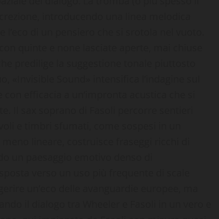
ziale del dialogo. La tromba (o più spesso il
screzione, introducendo una linea melodica
e l’eco di un pensiero che si srotola nel vuoto.
con quinte e none lasciate aperte, mai chiuse
he predilige la suggestione tonale piuttosto
, «Invisible Sound» intensifica l’indagine sul
de con efficacia a un’impronta acustica che si
. Il sax soprano di Fasoli percorre sentieri
oli e timbri sfumati, come sospesi in un
meno lineare, costruisce fraseggi ricchi di
ndo un paesaggio emotivo denso di
sposta verso un uso più frequente di scale
ggerire un’eco delle avanguardie europee, ma
ando il dialogo tra Wheeler e Fasoli in un vero e