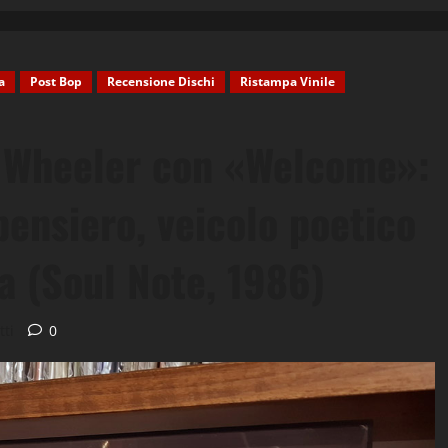
a
Post Bop
Recensione Dischi
Ristampa Vinile
y Wheeler con «Welcome»:
pensiero, veicolo poetico
ta (Soul Note, 1986)
tti
0