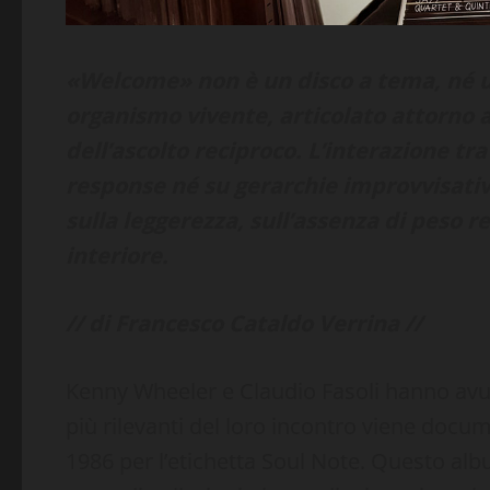
«Welcome» non è un disco a tema, né un
organismo vivente, articolato attorno 
dell’ascolto reciproco. L’interazione tr
response né su gerarchie improvvisat
sulla leggerezza, sull’assenza di peso re
interiore.
// di Francesco Cataldo Verrina //
Kenny Wheeler e Claudio Fasoli hanno avut
più rilevanti del loro incontro viene doc
1986 per l’etichetta Soul Note. Questo alb