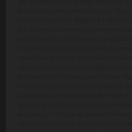
ben si sposa con il fraseggio essenziale e 
pronto a lasciare spazio all’ascolto. I du
sembrano piuttosto disegnare a distanza u
pur diverse, rispondono alla medesima idea
verso un altrove. Nonostante la registrazion
Ottanta, periodo spesso segnato da produz
«Welcome» si distingue per una sobrietà f
rendono anacronistico nel miglior senso de
compiacimenti timbrici, tutto è votato alla
improvvisazione, lirismo ed astrazione. 
convergenza emblematica di due modi di in
appartenenza identitaria, bensì come lingu
europeo, la ricchezza del pensiero formale 
afroamericana senza mai ridursi ad sempl