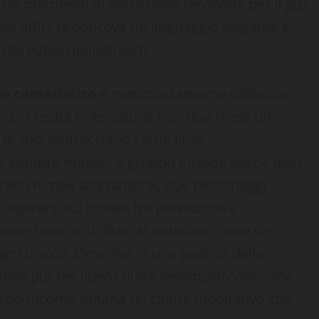
ia un momento di particolare fecondità per il jazz
ità affini produceva un linguaggio elegante e
 stereotipi mainstream.
e cameristico
e meticolosamente calibrato,
a in realtà l’interazione fra i due rivela un
 le voci s’intrecciano come linee
 e sempre mobile. Il gruppo include anche Jean-
niel Humair alla batteria, due personaggi
 operare sul crinale fra pulsazione e
ione ritmica. Il disco si struttura come un
ni traccia s’inscrive in una poetica della
male pur nel libero fluire dell’improvvisazione.
il suo flicorno emana un calore meditativo che