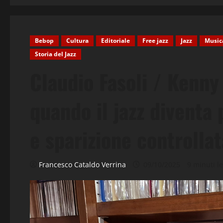
Bebop
Cultura
Editoriale
Free jazz
Jazz
Music
Storia del Jazz
Claudio Fasoli / Kenn
quando il jazz diventa 
e sparizione controlla
Francesco Cataldo Verrina
09/10/2025
9 minuti le