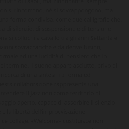
affilato di Fasoli, mai ridondante, sempre
e non si rincorrono, né si sovrappongono, ma
na forma condivisa, come due calligrafie che,
 di silenzio, di sospensione e di tensione
e si collochi a cavallo tra gli anni Settanta e
ioni sovraccariche e da derive fusion,
ormale ed una lucidità di pensiero che lo
l termine. Il suono appare asciutto, privo di
 ricerca di una sintesi fra forma ed
Questa collaborazione rappresenta una
tendere il jazz non come territorio di
aggio aperto, capace di assorbire il silenzio
e la libertà dell’improvvisazione
ice collage. «Welcome» costituisce non