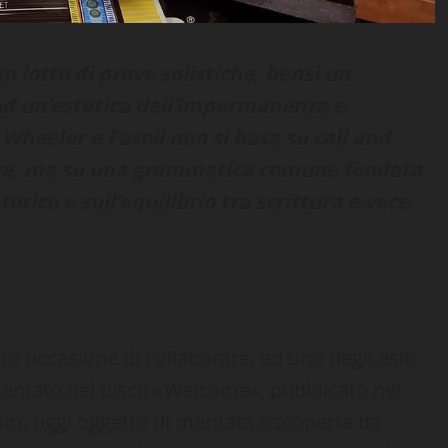
 lotto di prove solistiche, bensì un
ad un’estetica dell’impermanenza e
a Wheeler e Fasoli non si basa su call and
ive, ma su una grammatica comune fondata
torico e sull’equilibrio tra scrittura e voce
o occasione di collaborare, ed uno degli esiti
umentato nel disco «Welcome», pubblicato nel
um, oggi oggetto di meritata riscoperta da