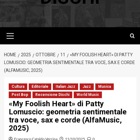
Menu
principale
HOME
2025
OTTOBRE
11
«MY FOOLISH HEART» DI PATTY
LOMUSCIO: GEOMETRIA SENTIMENTALE TRA VOCE, SAX E CORDE
(ALFAMUSIC, 2025)
Cultura
Editoriale
Italian Jazz
Jazz
Musica
Post Bop
Recensione Dischi
World Music
«My Foolish Heart» di Patty
Lomuscio: geometria sentimentale
tra voce, sax e corde (AlfaMusic,
2025)
Francesco Cataldo Verrina
11/10/2025
0