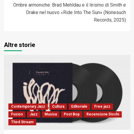
Ombre armoniche: Brad Mehldau e il lirismo di Smith e
Drake nel nuovo «Ride Into The Sun» (Nonesuch
Records, 2025)
Altre storie
Contemporary Jazz
Cultura
Editoriale
Free jazz
Fusion
Jazz
Musica
Post Bop
Recensione Dischi
Third Stream