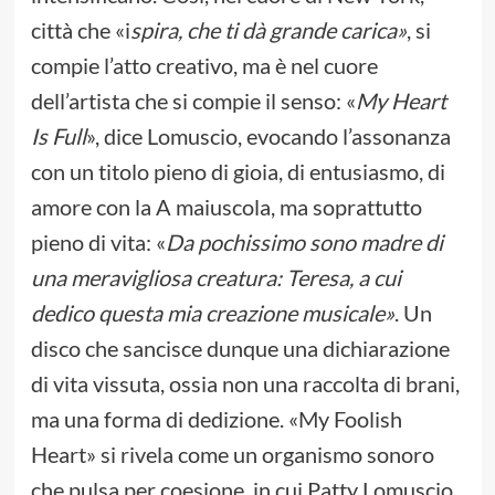
città che «i
spira, che ti dà grande carica
»
, si
compie l’atto creativo, ma è nel cuore
dell’artista che si compie il senso: «
My Heart
Is Full
», dice Lomuscio, evocando l’assonanza
con un titolo pieno di gioia, di entusiasmo, di
amore con la A maiuscola, ma soprattutto
pieno di vita: «
Da pochissimo sono madre di
una meravigliosa creatura: Teresa, a cui
dedico questa mia creazione musicale
»
. Un
disco che sancisce dunque una dichiarazione
di vita vissuta, ossia non una raccolta di brani,
ma una forma di dedizione. «My Foolish
Heart» si rivela come un organismo sonoro
che pulsa per coesione, in cui Patty Lomuscio