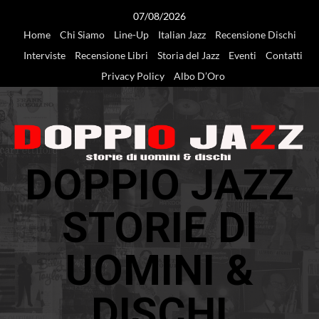
Vai
07/08/2026
al
Home
Chi Siamo
Line-Up
Italian Jazz
Recensione Dischi
contenuto
Interviste
Recensione Libri
Storia del Jazz
Eventi
Contatti
Privacy Policy
Albo D’Oro
DOPPIO JAZZ
STORIE DI
UOMINI &
DISCHI