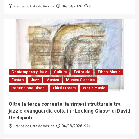
Francesco Cataldo Verrina
0
06/08/2026
Contemporary Jazz
Cultura
Editoriale
Ethno-Music
Fusion
Jazz
Musica
Musica Classica
Recensione Dischi
Third Stream
World Music
Oltre la terza corrente: la sintesi strutturale tra
jazz e avanguardia colta in «Looking Glass» di David
Occhipinti
Francesco Cataldo Verrina
0
06/08/2026