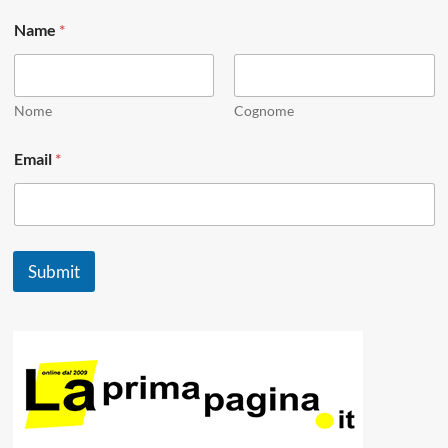
Name
*
Nome
Cognome
E
Email
*
m
a
i
l
E
m
Submit
a
i
l
*