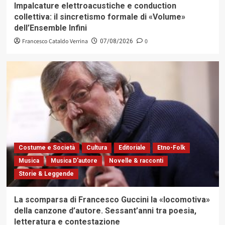
Impalcature elettroacustiche e conduction
collettiva: il sincretismo formale di «Volume»
dell’Ensemble Infini
Francesco Cataldo Verrina
0
07/08/2026
Costume e Società
Cultura
Editoriale
Etno-Folk
Musica
Musica D'autore
Novelle & racconti
Storie & Leggende
La scomparsa di Francesco Guccini la «locomotiva»
della canzone d’autore. Sessant’anni tra poesia,
letteratura e contestazione