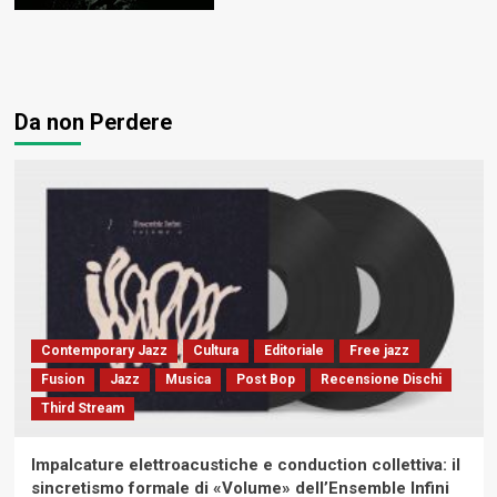
Da non Perdere
Contemporary Jazz
Cultura
Editoriale
Free jazz
Fusion
Jazz
Musica
Post Bop
Recensione Dischi
Third Stream
Impalcature elettroacustiche e conduction collettiva: il
sincretismo formale di «Volume» dell’Ensemble Infini