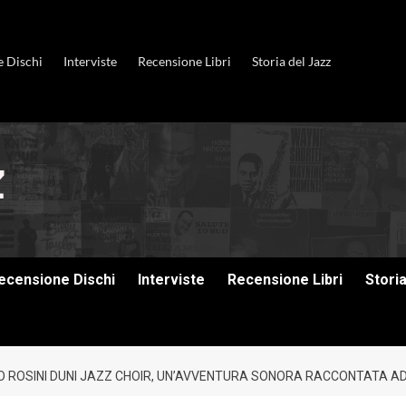
e Dischi
Interviste
Recensione Libri
Storia del Jazz
ecensione Dischi
Interviste
Recensione Libri
Stori
IO ROSINI DUNI JAZZ CHOIR, UN’AVVENTURA SONORA RACCONTATA AD