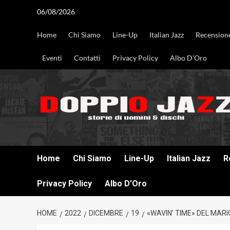
Vai
06/08/2026
al
contenuto
Home
Chi Siamo
Line-Up
Italian Jazz
Recension
Eventi
Contatti
Privacy Policy
Albo D’Oro
DOPPIO JAZZ STORIE DI UOMINI & DISCHI
Home
Chi Siamo
Line-Up
Italian Jazz
R
Privacy Policy
Albo D’Oro
HOME
2022
DICEMBRE
19
«WAVIN’ TIME» DEL MAR