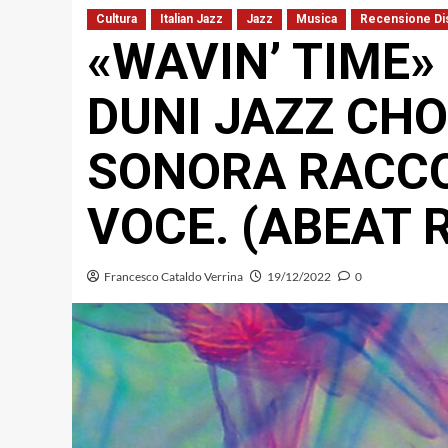
Cultura
Italian Jazz
Jazz
Musica
Recensione Di
«WAVIN’ TIME»
DUNI JAZZ CHO
SONORA RACCO
VOCE. (ABEAT 
Francesco Cataldo Verrina
19/12/2022
0