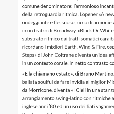
comune denominatore: l’armonioso incanto d
della retroguardia ritmica. L’opener «A ne
ondeggiante e flessuoso, ricco di armonie 
in un teatro di Broadway. «Black Or White 
substrato ritmico dai tratti somatici caraibi
ricordano i migliori Earth, Wind & Fire, osp
Steps» di John Coltrane diventa un’idea aff
in un contesto corale, in netto contrasto c
«E la chiamano estate», di Bruno Martino
ballata soulful da fare invidia al miglior Mi
da Morricone, diventa «I Cieli in una stanz
arrangiamento swing-latino con ritmiche a
inglese anni ’80 ed un uso dei fiati vagamen