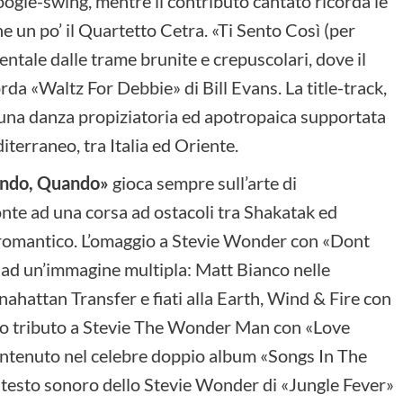
ogie-swing, mentre il contributo cantato ricorda le
e un po’ il Quartetto Cetra. «Ti Sento Così (per
mentale dalle trame brunite e crepuscolari, dove il
rda «Waltz For Debbie» di Bill Evans. La title-track,
 è una danza propiziatoria ed apotropaica supportata
iterraneo, tra Italia ed Oriente.
ando, Quando»
gioca sempre sull’arte di
ronte ad una corsa ad ostacoli tra Shakatak ed
zz romantico. L’omaggio a Stevie Wonder con «Dont
 ad un’immagine multipla: Matt Bianco nelle
anahattan Transfer e fiati alla Earth, Wind & Fire con
altro tributo a Stevie The Wonder Man con «Love
ontenuto nel celebre doppio album «Songs In The
ntesto sonoro dello Stevie Wonder di «Jungle Fever»