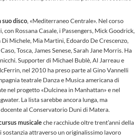
n suo disco
, «Mediterraneo Centrale». Nel corso
ltri, con Rossana Casale, i Passengers, Mick Goodrick,
ia Di Michele, Mia Martini, Edoardo De Crescenzo,
er Caso, Tosca, James Senese, Sarah Jane Morris. Ha
icchi. Supporter di Michael Bublè, Al Jarreau e
Ferrin, nel 2010 ha preso parte al Gino Vannelli
mpagnia teatrale Danza e Musica americana di
te nel progetto «Dulcinea in Manhattan» e nel
water. La lista sarebbe ancora lunga, ma
di docente al Conservatorio Duni di Matera.
xcursus musicale
che racchiude oltre trent’anni della
si sostanzia attraverso un originalissimo lavoro