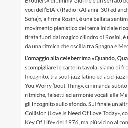
Brothers» di Jimmy Giuffre è un serrato bo
voci dell’EIAR (Radio RAI anni ’30) ed anch
Sofia)», a firma Rosini, è una ballata senti
movimento pianistico del tema iniziale rico
tirata fuori dal magico cilindro di Rosini,
da una ritmica che oscilla tra Spagna e Med
L’omaggio alla celeberrima «Quando, Qu
scompigliare le carte in tavola: siamo di f
Incognito, tra soul-jazz latino ed acid-ja
You Worry ‘bout Thing», ci rimanda subito
ritmiche, falsetti ed armonie vocali alla M
gli Incognito sullo sfondo. Sul finale un 
Collision (Love Is Need Of Love Today», c
Key Of Life» del 1976, ma più vicino al co