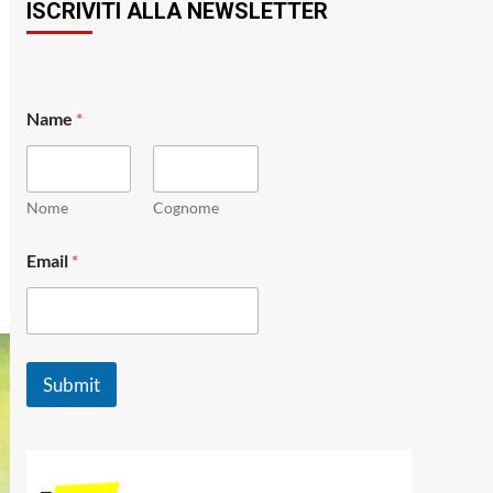
ISCRIVITI ALLA NEWSLETTER
N
Name
*
a
m
e
*
*
Nome
Cognome
Email
*
Submit