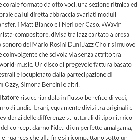
e corale formato da otto voci, una sezione ritmica ed
corale da lui diretta abbraccia svariati moduli
nsfer, i Matt Bianco e I Neri per Caso. «Wavin’
ista-compositore, divisa tra jazz cantato a presa
ato sonoro del Mario Rosini Duni Jazz Choir si muove
 coinvolgente che scivola via senza attrito tra
e world-music. Un disco di pregevole fattura basato
trali e locupletato dalla partecipazione di
m Ozzy, Simona Bencini e altri.
oltatore
risucchiandolo in flusso benefico di voci,
erno di undici brani, equamente divisi tra originali e
videnzi delle differenze strutturali di tipo ritmico-
e del concept danno l’idea di un perfetto amalgama,
e nuances che alla fine si ricompattano sotto un