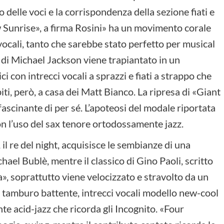
elle voci e la corrispondenza della sezione fiati e
w Sunrise», a firma Rosini» ha un movimento corale
vocali, tanto che sarebbe stato perfetto per musical
di Michael Jackson viene trapiantato in un
ci con intrecci vocali a sprazzi e fiati a strappo che
iti, però, a casa dei Matt Bianco. La ripresa di «Giant
ascinante di per sé. L’apoteosi del modale riportata
on l’uso del sax tenore ortodossamente jazz.
, il re del night, acquisisce le sembianze di una
chael Bublè, mentre il classico di Gino Paoli, scritto
a», soprattutto viene velocizzato e stravolto da un
 tamburo battente, intrecci vocali modello new-cool
te acid-jazz che ricorda gli Incognito. «Four