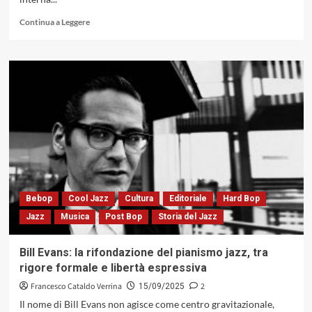
Leggi
Continua a Leggere
di
più
su
A
volte
ritornano.
Tom
Harrell
con
«Light
On»:
la
misura
Bebop
Cool Jazz
Cultura
Editoriale
Hard Bop
del
Jazz
Musica
Post Bop
Storia del Jazz
suono
e
l’arte
Bill Evans: la rifondazione del pianismo jazz, tra
della
rigore formale e libertà espressiva
discrezione
(Black
Francesco Cataldo Verrina
2
15/09/2025
Hawk
Il nome di Bill Evans non agisce come centro gravitazionale,
Records,