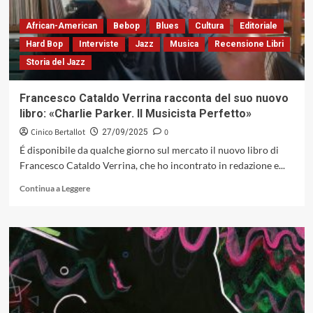
un
laboratorio
African-American
Bebop
Blues
Cultura
Editoriale
armonico
Hard Bop
Interviste
Jazz
Musica
Recensione Libri
lungo
Storia del Jazz
mezzo
secolo
(AlfaMusic,
Francesco Cataldo Verrina racconta del suo nuovo
2025)
libro: «Charlie Parker. Il Musicista Perfetto»
Cinico Bertallot
0
27/09/2025
É disponibile da qualche giorno sul mercato il nuovo libro di
Francesco Cataldo Verrina, che ho incontrato in redazione e...
Leggi
Continua a Leggere
di
più
su
Francesco
Cataldo
Verrina
racconta
del
suo