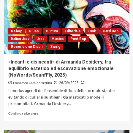
Suono»
di
Diego
Petrini
progressioni
multistrato
Bebop
Blues
Cultura
Editoriale
Funk
Hard Bop
che
Italian Jazz
Jazz
Musica
Post Bop
oltrepassano
Recensione Dischi
Swing
la
sintassi
jazzistica
«Incanti e disincanti» di Armanda Desidery, tra
(AMS
equilibrio estetico ed escavazione emozionale
Records,
(NoWords/SounfFly, 2025)
2025)
Francesco Cataldo Verrina
0
26/09/2025
Il modus agendi dell'ensemble diffida delle formule stantie,
evitando di cullarsi su stilemi già masticati o modelli
precompilati. Armanda Desidery...
Leggi
Continua a Leggere
di
più
su