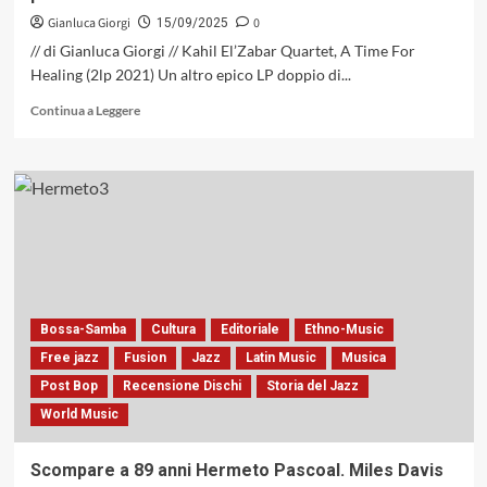
Gianluca Giorgi
0
15/09/2025
// di Gianluca Giorgi // Kahil El’Zabar Quartet, A Time For
Healing (2lp 2021) Un altro epico LP doppio di...
Leggi
Continua a Leggere
di
più
su
Vinile
sul
Divano:
stratificazioni
armoniche
polimatiche
Bossa-Samba
Cultura
Editoriale
Ethno-Music
Free jazz
Fusion
Jazz
Latin Music
Musica
Post Bop
Recensione Dischi
Storia del Jazz
World Music
Scompare a 89 anni Hermeto Pascoal. Miles Davis