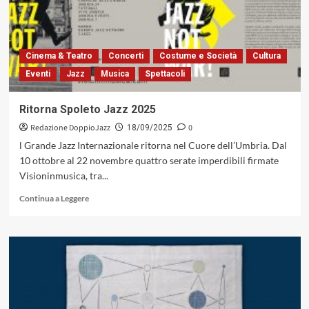
Solo:
un
diario
armonico
Cinema & Teatro
Concerti
Costume e Società
Cultura
in
Eventi
Jazz
Musica
Spettacoli
dodici
movimenti
(Notes
Ritorna Spoleto Jazz 2025
Around
Redazione DoppioJazz
0
Ag,
18/09/2025
2025)
l Grande Jazz Internazionale ritorna nel Cuore dell’Umbria. Dal
10 ottobre al 22 novembre quattro serate imperdibili firmate
Visioninmusica, tra...
Leggi
Continua a Leggere
di
più
su
Ritorna
Spoleto
Jazz
2025