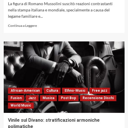
La figura di Romano Mussolini suscitò reazioni contrastanti
nella stampa italiana e mondiale, specialmente a causa del
legame familiare e...
Leggi
Continua a Leggere
di
più
su
Romano
Mussolini:
evoluzione
armonica
e
personale,
dalle
radici
dello
African-American
Cultura
Ethno-Music
Free jazz
swing
Fusion
Jazz
Musica
Post Bop
Recensione Dischi
alle
World Music
sperimentazioni
post-
bop
Vinile sul Divano: stratificazioni armoniche
polimatiche