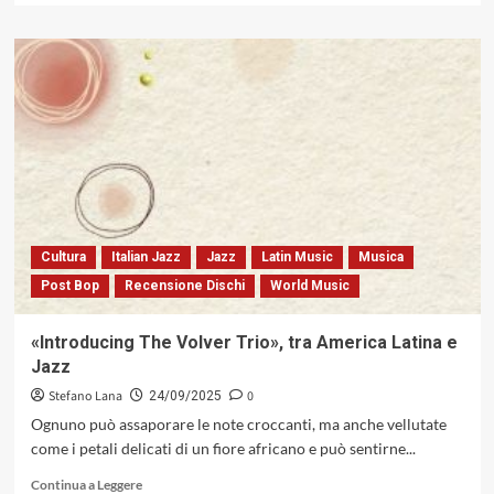
più
su
Young
Art
Jazz
Ensemble
con
«Piaf»,
un
tributo
all’iconica
cantautrice
Cultura
Italian Jazz
Jazz
Latin Music
Musica
francese
Post Bop
Recensione Dischi
World Music
Édith
«Introducing The Volver Trio», tra America Latina e
Jazz
Stefano Lana
0
24/09/2025
Ognuno può assaporare le note croccanti, ma anche vellutate
come i petali delicati di un fiore africano e può sentirne...
Leggi
Continua a Leggere