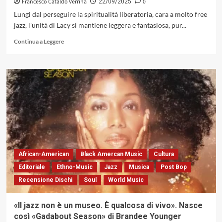
Francesco Cataldo Verrina
0
22/09/2025
Lungi dal perseguire la spiritualità liberatoria, cara a molto free
jazz, l'unità di Lacy si mantiene leggera e fantasiosa, pur...
Leggi
Continua a Leggere
di
più
su
«The
Forest
And
The
Zoo»:
l’arte
dell’improvvisazione
collettiva
nel
African-American
Black Amercan Music
Cultura
capolavoro
Editoriale
Ethno-Music
Jazz
Musica
Post Bop
di
Recensione Dischi
Soul
World Music
Steve
Lacy
(Base
«Il jazz non è un museo. È qualcosa di vivo». Nasce
Records,
così «Gadabout Season» di Brandee Younger
1967)