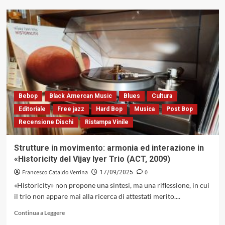
su
Arriva
«Monk’s
Dums»
di
Always
Know
(Wow
Records,
2025)
Bebop
Black Amercan Music
Blues
Cultura
Editoriale
Free jazz
Hard Bop
Musica
Post Bop
Recensione Dischi
Ristampa Vinile
Strutture in movimento: armonia ed interazione in
«Historicity del Vijay Iyer Trio (ACT, 2009)
Francesco Cataldo Verrina
0
17/09/2025
«Historicity» non propone una sintesi, ma una riflessione, in cui
il trio non appare mai alla ricerca di attestati merito....
Leggi
Continua a Leggere
di