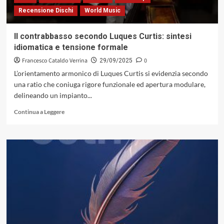
musicalità
Recensione Dischi
World Music
del
buon
vivere
Il contrabbasso secondo Luques Curtis: sintesi
idiomatica e tensione formale
Francesco Cataldo Verrina
0
29/09/2025
L’orientamento armonico di Luques Curtis si evidenzia secondo
una ratio che coniuga rigore funzionale ed apertura modulare,
delineando un impianto...
Leggi
Continua a Leggere
di
più
su
Il
contrabbasso
secondo
Luques
Curtis:
sintesi
idiomatica
e