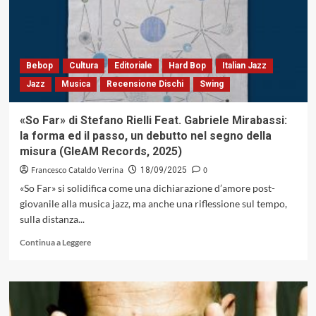
Bebop
Cultura
Editoriale
Hard Bop
Italian Jazz
Jazz
Musica
Recensione Dischi
Swing
«So Far» di Stefano Rielli Feat. Gabriele Mirabassi:
la forma ed il passo, un debutto nel segno della
misura (GleAM Records, 2025)
Francesco Cataldo Verrina
0
18/09/2025
«So Far» si solidifica come una dichiarazione d’amore post-
giovanile alla musica jazz, ma anche una riflessione sul tempo,
sulla distanza...
Leggi
Continua a Leggere
di
più
su
«So
Far»