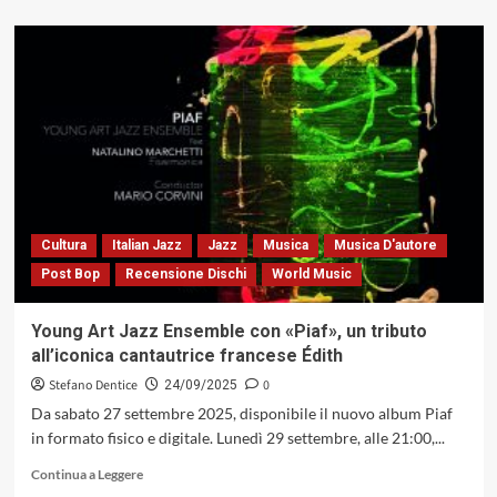
più
su
Ramberto
Ciammarughi:
la
musica
che
pensa
e
l’arte
della
trasformazione
Cultura
Italian Jazz
Jazz
Musica
Musica D'autore
Post Bop
Recensione Dischi
World Music
Young Art Jazz Ensemble con «Piaf», un tributo
all’iconica cantautrice francese Édith
Stefano Dentice
0
24/09/2025
Da sabato 27 settembre 2025, disponibile il nuovo album Piaf
in formato fisico e digitale. Lunedì 29 settembre, alle 21:00,...
Leggi
Continua a Leggere
di