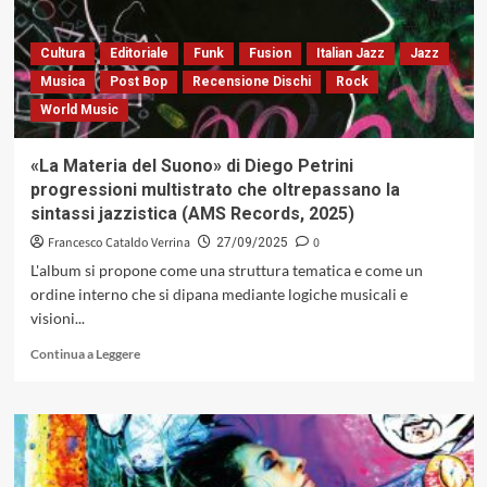
nuovo
libro:
«Charlie
Cultura
Editoriale
Funk
Fusion
Italian Jazz
Jazz
Parker.
Musica
Post Bop
Recensione Dischi
Rock
Il
World Music
Musicista
Perfetto»
«La Materia del Suono» di Diego Petrini
progressioni multistrato che oltrepassano la
sintassi jazzistica (AMS Records, 2025)
Francesco Cataldo Verrina
0
27/09/2025
L'album si propone come una struttura tematica e come un
ordine interno che si dipana mediante logiche musicali e
visioni...
Leggi
Continua a Leggere
di
più
su
«La
Materia
del