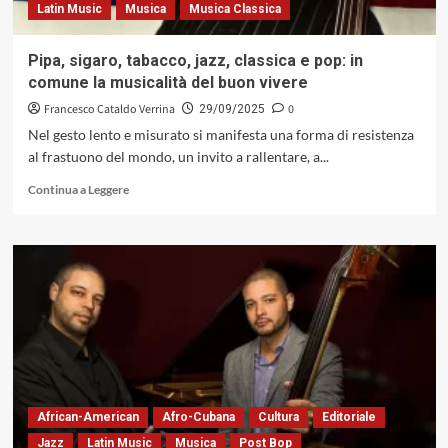
Latin Music
Musica
Musica Classica
Pipa, sigaro, tabacco, jazz, classica e pop: in
comune la musicalità del buon vivere
Francesco Cataldo Verrina
0
29/09/2025
Nel gesto lento e misurato si manifesta una forma di resistenza
al frastuono del mondo, un invito a rallentare, a...
Leggi
Continua a Leggere
di
più
su
Pipa,
sigaro,
tabacco,
jazz,
classica
e
pop:
in
comune
African-American
Afro-Cubana
Cultura
Editoriale
la
Jazz
Latin Music
Musica
Post Bop