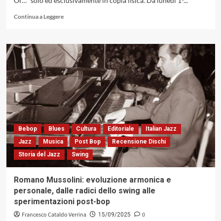
Of…” solo ed esclusivamente in copia fisica. Da lunedì 1°...
Leggi
Continua a Leggere
di
più
su
«Kind
Of…»,
il
nuovo
disco
di
Antonio
Faraò
Bebop
Blues
Cultura
Editoriale
Italian Jazz
Jazz
Musica
Post Bop
Recensione Dischi
Storia del Jazz
Swing
Romano Mussolini: evoluzione armonica e
personale, dalle radici dello swing alle
sperimentazioni post-bop
Francesco Cataldo Verrina
0
15/09/2025