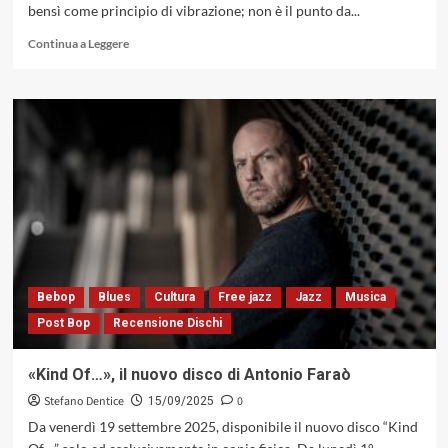
bensì come principio di vibrazione; non è il punto da...
1986)
Leggi
Continua a Leggere
di
più
su
Bill
Evans:
la
rifondazione
del
pianismo
jazz,
tra
rigore
formale
Bebop
Blues
Cultura
Free jazz
Jazz
Musica
e
Post Bop
Recensione Dischi
libertà
espressiva
«Kind Of…», il nuovo disco di Antonio Faraò
Stefano Dentice
0
15/09/2025
Da venerdì 19 settembre 2025, disponibile il nuovo disco “Kind