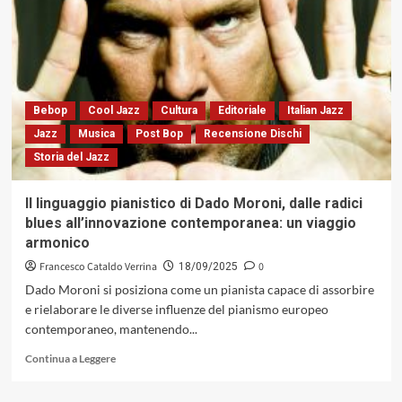
di
Stefano
Rielli
Feat.
Gabriele
Mirabassi:
la
Bebop
Cool Jazz
Cultura
Editoriale
Italian Jazz
forma
Jazz
Musica
Post Bop
Recensione Dischi
ed
Storia del Jazz
il
passo,
un
Il linguaggio pianistico di Dado Moroni, dalle radici
debutto
blues all’innovazione contemporanea: un viaggio
nel
armonico
segno
della
Francesco Cataldo Verrina
0
18/09/2025
misura
Dado Moroni si posiziona come un pianista capace di assorbire
(GleAM
e rielaborare le diverse influenze del pianismo europeo
Records,
contemporaneo, mantenendo...
2025)
Leggi
Continua a Leggere
di
più