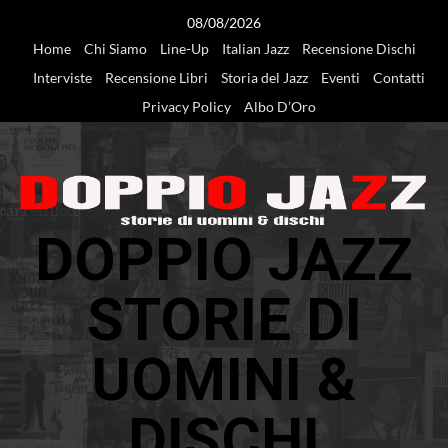
Vai
08/08/2026
al
Home
Chi Siamo
Line-Up
Italian Jazz
Recensione Dischi
contenuto
Interviste
Recensione Libri
Storia del Jazz
Eventi
Contatti
Privacy Policy
Albo D’Oro
DOPPIO JAZZ
STORIE DI
UOMINI &
DISCHI