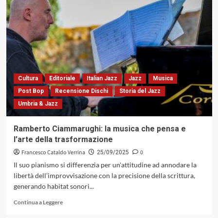
«Incanti
e
disincanti»
di
Armanda
Desidery,
tra
equilibrio
estetico
Cultura
Editoriale
Italian Jazz
Jazz
Musica
ed
Post Bop
Recensione Dischi
Storia del Jazz
escavazione
Umbria & Jazz
emozionale
(NoWords/SounfFly,
2025)
Ramberto Ciammarughi: la musica che pensa e
l’arte della trasformazione
Francesco Cataldo Verrina
0
25/09/2025
Il suo pianismo si differenzia per un'attitudine ad annodare la
libertà dell’improvvisazione con la precisione della scrittura,
generando habitat sonori...
Leggi
Continua a Leggere
di