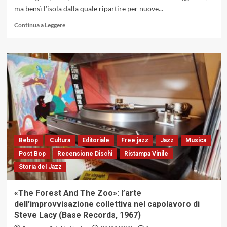
ma bensì l’isola dalla quale ripartire per nuove...
Leggi
Continua a Leggere
di
più
su
«A
Long
Trip
22»:
Claudio
Fasoli
Samadhi
Quartet
Bebop
Cultura
Editoriale
Free jazz
Jazz
Musica
Post Bop
Recensione Dischi
Ristampa Vinile
Storia del Jazz
«The Forest And The Zoo»: l’arte
dell’improvvisazione collettiva nel capolavoro di
Steve Lacy (Base Records, 1967)