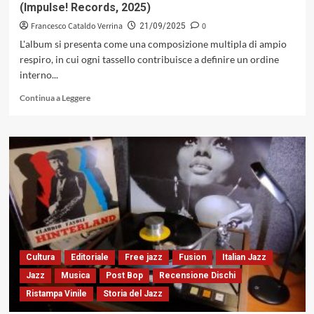
(Impulse! Records, 2025)
Francesco Cataldo Verrina
0
21/09/2025
L'album si presenta come una composizione multipla di ampio
respiro, in cui ogni tassello contribuisce a definire un ordine
interno...
Leggi
Continua a Leggere
di
più
su
«Il
jazz
non
è
un
museo.
È
qualcosa
di
Cultura
Editoriale
Free jazz
Fusion
Italian Jazz
vivo».
Jazz
Musica
Post Bop
Recensione Dischi
Nasce
Ristampa Vinile
Storia del Jazz
così
«Gadabout