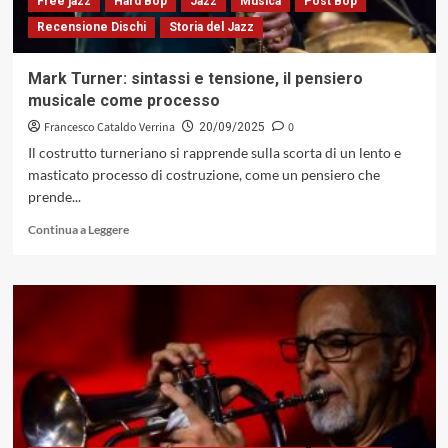
Free jazz
Hard Bop
Jazz
Musica
Post Bop
ed
Recensione Dischi
Storia del Jazz
il
suono
come
Mark Turner: sintassi e tensione, il pensiero
spazio
musicale come processo
critico
Francesco Cataldo Verrina
0
20/09/2025
Il costrutto turneriano si rapprende sulla scorta di un lento e
masticato processo di costruzione, come un pensiero che
prende...
Leggi
Continua a Leggere
di
più
su
Mark
Turner:
sintassi
e
tensione,
il
pensiero
musicale