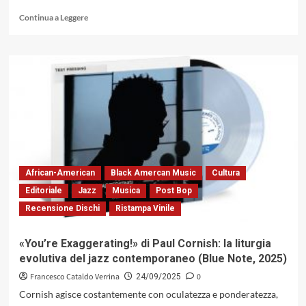
Leggi
Continua a Leggere
di
più
su
«Duets»
di
Maurizio
Brunod,
incontri
al
vertice
per
un
African-American
Black Amercan Music
Cultura
modulo
Editoriale
Jazz
Musica
Post Bop
espressivo
Recensione Dischi
Ristampa Vinile
svincolato
dai
cliché
«You’re Exaggerating!» di Paul Cornish: la liturgia
(Caligola
evolutiva del jazz contemporaneo (Blue Note, 2025)
Records,
2013)
Francesco Cataldo Verrina
0
24/09/2025
Cornish agisce costantemente con oculatezza e ponderatezza,