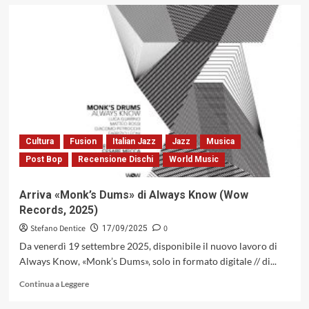
su
Il
linguaggio
pianistico
di
Dado
Moroni,
dalle
radici
blues
all’innovazione
Cultura
Fusion
Italian Jazz
Jazz
Musica
contemporanea:
Post Bop
Recensione Dischi
World Music
un
viaggio
armonico
Arriva «Monk’s Dums» di Always Know (Wow
Records, 2025)
Stefano Dentice
0
17/09/2025
Da venerdì 19 settembre 2025, disponibile il nuovo lavoro di
Always Know, «Monk’s Dums», solo in formato digitale // di...
Leggi
Continua a Leggere
di
più