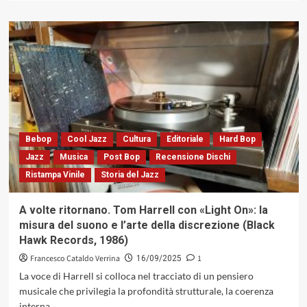
più
su
Strutture
in
movimento:
armonia
ed
interazione
in
«Historicity
del
Bebop
Cool Jazz
Cultura
Editoriale
Hard Bop
Vijay
Jazz
Musica
Post Bop
Recensione Dischi
Iyer
Ristampa Vinile
Storia del Jazz
Trio
(ACT,
2009)
A volte ritornano. Tom Harrell con «Light On»: la
misura del suono e l’arte della discrezione (Black
Hawk Records, 1986)
Francesco Cataldo Verrina
1
16/09/2025
La voce di Harrell si colloca nel tracciato di un pensiero
musicale che privilegia la profondità strutturale, la coerenza
interna...