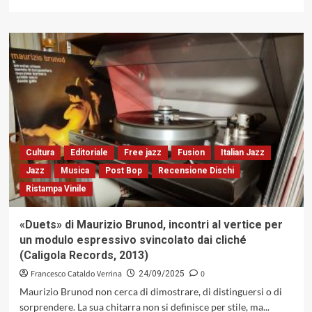
di
più
su
«Introducing
The
Volver
Trio»,
tra
America
Latina
e
Jazz
Cultura
Editoriale
Free jazz
Fusion
Italian Jazz
Jazz
Musica
Post Bop
Recensione Dischi
Ristampa Vinile
«Duets» di Maurizio Brunod, incontri al vertice per
un modulo espressivo svincolato dai cliché
(Caligola Records, 2013)
Francesco Cataldo Verrina
0
24/09/2025
Maurizio Brunod non cerca di dimostrare, di distinguersi o di
sorprendere. La sua chitarra non si definisce per stile, ma...