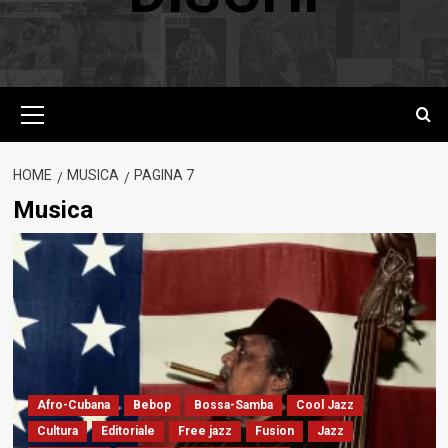
Menu
principale
HOME
MUSICA
PAGINA 7
Musica
Afro-Cubana
Bebop
Bossa-Samba
Cool Jazz
Cultura
Editoriale
Free jazz
Fusion
Jazz