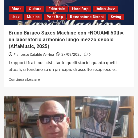
tensione
formale
Blues
Cultura
Editoriale
Hard Bop
Italian Jazz
Jazz
Musica
Post Bop
Recensione Dischi
Swing
Bruno Biriaco Saxes Machine con «NOUAMI 50th»:
un laboratorio armonico lungo mezzo secolo
(AlfaMusic, 2025)
Francesco Cataldo Verrina
0
27/09/2025
I rapporti fra i musicisti, tanto quelli storici quanto quelli
attuali, si fondano su un principio di ascolto reciproco e...
Leggi
Continua a Leggere
di
più
su
Bruno
Biriaco
Saxes
Machine
con
«NOUAMI
50th»: