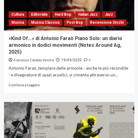
Cultura
Editoriale
Hard Bop
Italian Jazz
Jazz
Musica
Musica Classica
Post Bop
Recensione Dischi
«Kind Of…» di Antonio Faraò Piano Solo: un diario
armonico in dodici movimenti (Notes Around Ag,
2025)
Francesco Cataldo Verrina
0
19/09/2025
Antonio Faraò, templare delle armonie - anche le più recondite
- e disegnatore di spazi acustici, si cimenta attraverso un...
Leggi
Continua a Leggere
di
più
su
«Kind
Of…»
di
Antonio
Faraò
Piano