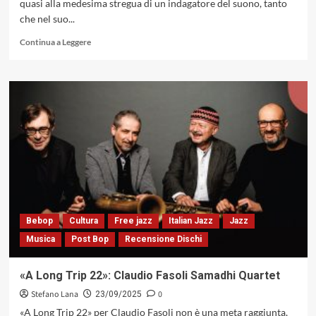
quasi alla medesima stregua di un indagatore del suono, tanto
che nel suo...
Leggi
Continua a Leggere
di
più
su
«You’re
Exaggerating!»
di
Paul
Cornish:
la
liturgia
evolutiva
del
jazz
Bebop
Cultura
Free jazz
Italian Jazz
Jazz
contemporaneo
Musica
Post Bop
Recensione Dischi
(Blue
Note,
2025)
«A Long Trip 22»: Claudio Fasoli Samadhi Quartet
Stefano Lana
0
23/09/2025
«A Long Trip 22» per Claudio Fasoli non è una meta raggiunta,