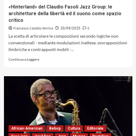
Season»
«Hinterland» del Claudio Fasoli Jazz Group: le
di
architetture della libertà ed il suono come spazio
Brandee
critico
Younger
(Impulse!
Francesco Cataldo Verrina
0
20/09/2025
Records,
La scelta di articolare le composizioni secondo logiche non
2025)
convenzionali - mediante modulazioni inattese, sovrapposizioni
timbriche e contrappunti mobili -...
Leggi
Continua a Leggere
di
più
su
«Hinterland»
del
Claudio
Fasoli
Jazz
Group:
le
architetture
della
African-American
Bebop
Cultura
Editoriale
libertà