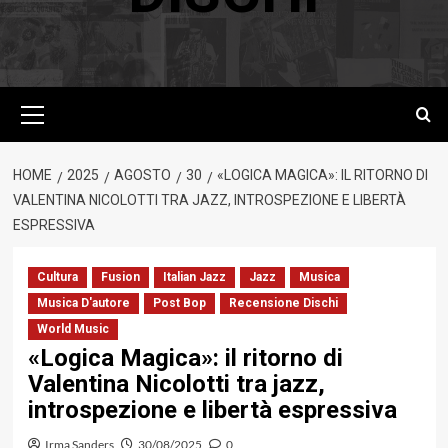
Menu
principale
HOME
2025
AGOSTO
30
«LOGICA MAGICA»: IL RITORNO DI
VALENTINA NICOLOTTI TRA JAZZ, INTROSPEZIONE E LIBERTÀ
ESPRESSIVA
Cultura
Fusion
Italian Jazz
Jazz
Musica
Musica D'autore
Post Bop
Recensione Dischi
World Music
«Logica Magica»: il ritorno di
Valentina Nicolotti tra jazz,
introspezione e libertà espressiva
Irma Sanders
30/08/2025
0