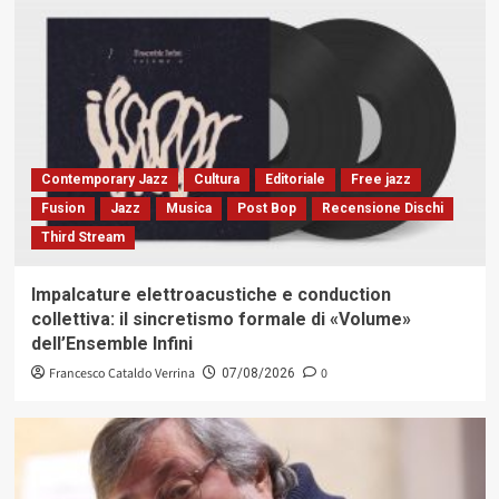
Contemporary Jazz
Cultura
Editoriale
Free jazz
Fusion
Jazz
Musica
Post Bop
Recensione Dischi
Third Stream
Impalcature elettroacustiche e conduction
collettiva: il sincretismo formale di «Volume»
dell’Ensemble Infini
Francesco Cataldo Verrina
0
07/08/2026