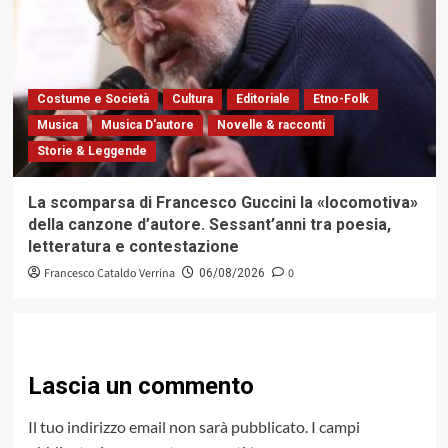
Costume e Società
Cultura
Editoriale
Etno-Folk
Musica
Musica D'autore
Novelle & racconti
Storie & Leggende
La scomparsa di Francesco Guccini la «locomotiva»
della canzone d’autore. Sessant’anni tra poesia,
letteratura e contestazione
Francesco Cataldo Verrina
0
06/08/2026
Lascia un commento
Il tuo indirizzo email non sarà pubblicato.
I campi