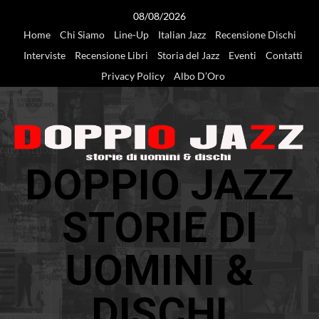
Vai
08/08/2026
al
Home
Chi Siamo
Line-Up
Italian Jazz
Recensione Dischi
contenuto
Interviste
Recensione Libri
Storia del Jazz
Eventi
Contatti
Privacy Policy
Albo D’Oro
DOPPIO JAZZ
STORIE DI
UOMINI &
DISCHI