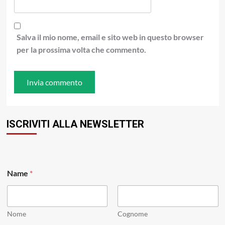
Salva il mio nome, email e sito web in questo browser
per la prossima volta che commento.
ISCRIVITI ALLA NEWSLETTER
N
Name
*
a
m
e
E
m
Nome
Cognome
a