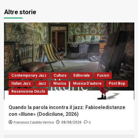
Altre storie
Contemporary Jazz
Cultura
Editoriale
Fusion
Italian Jazz
Jazz
Musica
Musica D'autore
Post Bop
Recensione Dischi
Quando la parola incontra il jazz: Fabioeledistanze
con «Illune» (Dodicilune, 2026)
Francesco Cataldo Verrina
0
08/08/2026