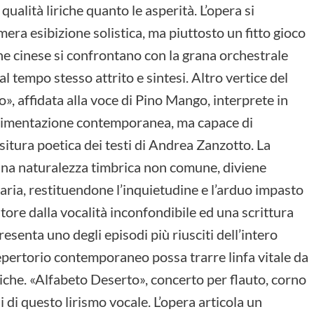
qualità liriche quanto le asperità. L’opera si
ra esibizione solistica, ma piuttosto un fitto gioco
ione cinese si confrontano con la grana orchestrale
l tempo stesso attrito e sintesi. Altro vertice del
, affidata alla voce di Pino Mango, interprete in
erimentazione contemporanea, ma capace di
ssitura poetica dei testi di Andrea Zanzotto. La
 una naturalezza timbrica non comune, diviene
ria, restituendone l’inquietudine e l’arduo impasto
tore dalla vocalità inconfondibile ed una scrittura
presenta uno degli episodi più riusciti dell’intero
repertorio contemporaneo possa trarre linfa vitale da
che. «Alfabeto Deserto», concerto per flauto, corno
i di questo lirismo vocale. L’opera articola un