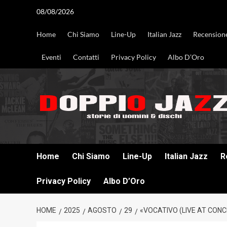
Vai
08/08/2026
al
contenuto
Home
Chi Siamo
Line-Up
Italian Jazz
Recension
Eventi
Contatti
Privacy Policy
Albo D’Oro
DOPPIO JAZZ STORIE DI UOMINI & DISCHI
Home
Chi Siamo
Line-Up
Italian Jazz
R
Privacy Policy
Albo D’Oro
HOME
2025
AGOSTO
29
«VOCATIVO (LIVE AT CONC