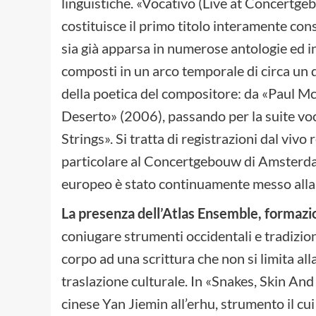
linguistiche. «Vocativo (Live at Concertge
costituisce il primo titolo interamente con
sia già apparsa in numerose antologie ed inci
composti in un arco temporale di circa un
della poetica del compositore: da «Paul 
Deserto» (2006), passando per la suite voc
Strings». Si tratta di registrazioni dal vivo 
particolare al Concertgebouw di Amsterdam
europeo è stato continuamente messo alla p
La presenza dell’Atlas Ensemble, formazi
coniugare strumenti occidentali e tradizion
corpo ad una scrittura che non si limita all
traslazione culturale. In «Snakes, Skin And
cinese Yan Jiemin all’erhu, strumento il cu