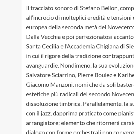
Il tracciato sonoro di Stefano Bellon, com
all’incrocio di molteplici eredità e tension
europea della seconda metà del Novecento
Dalla Vecchia e poi perfezionatosi accant
Santa Cecilia e l’Accademia Chigiana di Si
in cui il rigore della tradizione contrappun
avanguardie. Nondimeno, la sua evoluzione
Salvatore Sciarrino, Pierre Boulez e Karlh
Giacomo Manzoni. nomi che da soli baster
estetiche più radicali del secondo Novecento
dissoluzione timbrica. Parallelamente, la 
con il jazz, dapprima praticato come pianist
arrangiatore; elemento che ritornerà carsic
dialogo con forme orchestrali non convenz