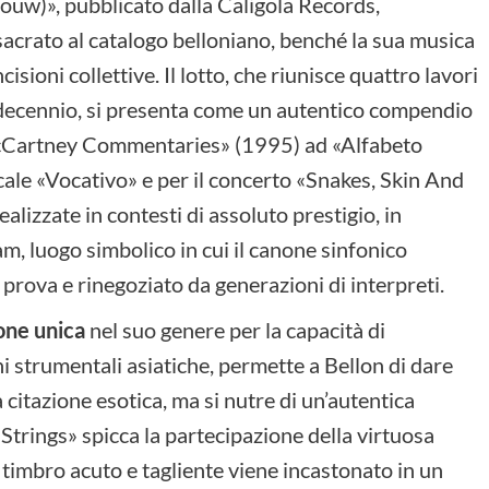
bouw)», pubblicato dalla Caligola Records,
sacrato al catalogo belloniano, benché la sua musica
sioni collettive. Il lotto, che riunisce quattro lavori
 decennio, si presenta come un autentico compendio
McCartney Commentaries» (1995) ad «Alfabeto
ale «Vocativo» e per il concerto «Snakes, Skin And
realizzate in contesti di assoluto prestigio, in
, luogo simbolico in cui il canone sinfonico
rova e rinegoziato da generazioni di interpreti.
one unica
nel suo genere per la capacità di
i strumentali asiatiche, permette a Bellon di dare
a citazione esotica, ma si nutre di un’autentica
 Strings» spicca la partecipazione della virtuosa
i timbro acuto e tagliente viene incastonato in un