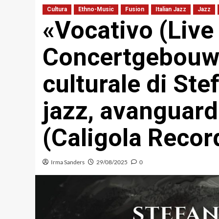
Cultura
Ethno-Music
Fusion
Italian Jazz
Jazz
«Vocativo (Live
Concertgebouw»:
culturale di Ste
jazz, avanguard
(Caligola Recor
Irma Sanders
29/08/2025
0