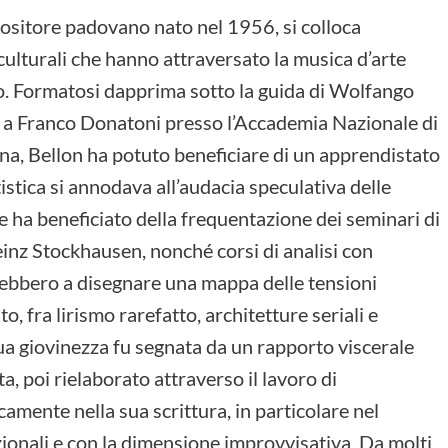
positore padovano nato nel 1956, si colloca
i culturali che hanno attraversato la musica d’arte
. Formatosi dapprima sotto la guida di Wolfango
o a Franco Donatoni presso l’Accademia Nazionale di
ena, Bellon ha potuto beneficiare di un apprendistato
tistica si annodava all’audacia speculativa delle
 ha beneficiato della frequentazione dei seminari di
einz Stockhausen, nonché corsi di analisi con
ebbero a disegnare una mappa delle tensioni
, fra lirismo rarefatto, architetture seriali e
sua giovinezza fu segnata da un rapporto viscerale
a, poi rielaborato attraverso il lavoro di
amente nella sua scrittura, in particolare nel
ionali e con la dimensione improvvisativa. Da molti