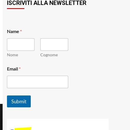
ISCRIVITI ALLA NEWSLETTER
*
Name
*
N
a
m
e
*
Nome
Cognome
Email
*
Submit