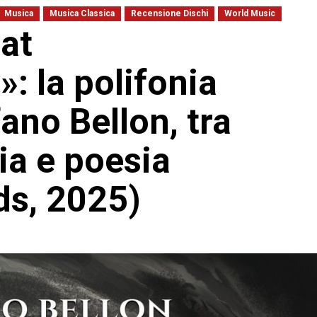
Musica
Musica Classica
Recensione Dischi
World Music
 at
 la polifonia
fano Bellon, tra
ia e poesia
ds, 2025)