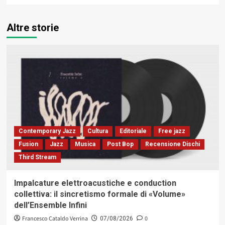
Altre storie
Contemporary Jazz
Cultura
Editoriale
Free jazz
Fusion
Jazz
Musica
Post Bop
Recensione Dischi
Third Stream
Impalcature elettroacustiche e conduction
collettiva: il sincretismo formale di «Volume»
dell’Ensemble Infini
Francesco Cataldo Verrina
0
07/08/2026