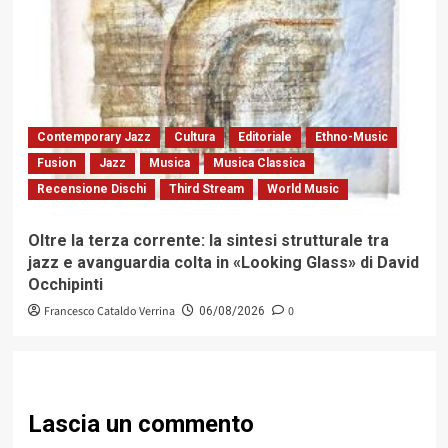
Contemporary Jazz
Cultura
Editoriale
Ethno-Music
Fusion
Jazz
Musica
Musica Classica
Recensione Dischi
Third Stream
World Music
Oltre la terza corrente: la sintesi strutturale tra
jazz e avanguardia colta in «Looking Glass» di David
Occhipinti
Francesco Cataldo Verrina
0
06/08/2026
Lascia un commento