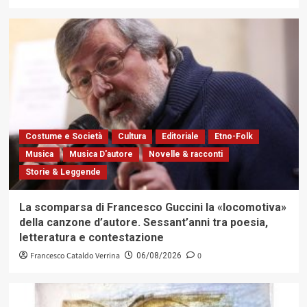
Costume e Società
Cultura
Editoriale
Etno-Folk
Musica
Musica D'autore
Novelle & racconti
Storie & Leggende
La scomparsa di Francesco Guccini la «locomotiva»
della canzone d’autore. Sessant’anni tra poesia,
letteratura e contestazione
Francesco Cataldo Verrina
0
06/08/2026