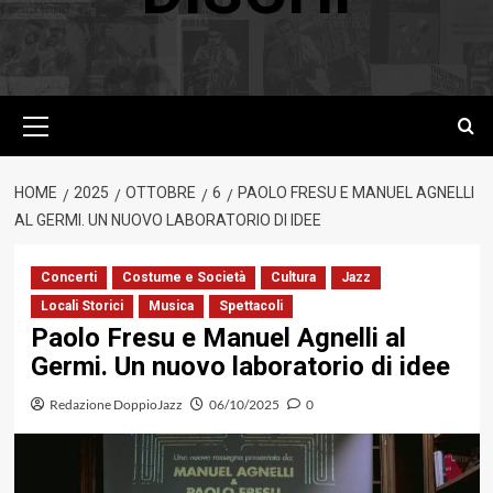
Menu
principale
HOME
2025
OTTOBRE
6
PAOLO FRESU E MANUEL AGNELLI
AL GERMI. UN NUOVO LABORATORIO DI IDEE
Concerti
Costume e Società
Cultura
Jazz
Locali Storici
Musica
Spettacoli
Paolo Fresu e Manuel Agnelli al
Germi. Un nuovo laboratorio di idee
Redazione DoppioJazz
06/10/2025
0