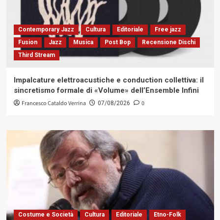
Contemporary Jazz
Cultura
Editoriale
Free jazz
Fusion
Jazz
Musica
Post Bop
Recensione Dischi
Third Stream
Impalcature elettroacustiche e conduction collettiva: il
sincretismo formale di «Volume» dell’Ensemble Infini
Francesco Cataldo Verrina
0
07/08/2026
Costume e Società
Cultura
Editoriale
Etno-Folk