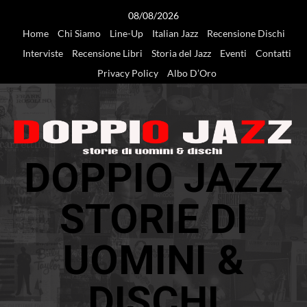
Vai
08/08/2026
al
Home
Chi Siamo
Line-Up
Italian Jazz
Recensione Dischi
contenuto
Interviste
Recensione Libri
Storia del Jazz
Eventi
Contatti
Privacy Policy
Albo D’Oro
DOPPIO JAZZ
STORIE DI
UOMINI &
DISCHI