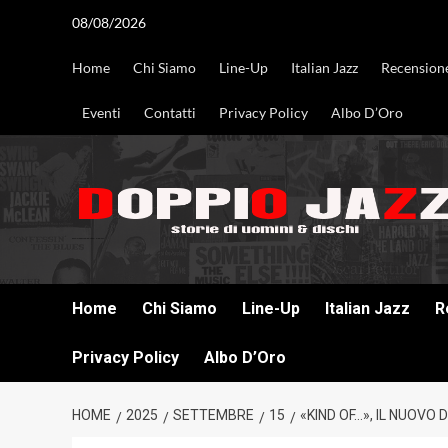
Vai
08/08/2026
al
contenuto
Home
Chi Siamo
Line-Up
Italian Jazz
Recension
Eventi
Contatti
Privacy Policy
Albo D’Oro
DOPPIO JAZZ STORIE DI UOMINI & DISCHI
Home
Chi Siamo
Line-Up
Italian Jazz
R
Privacy Policy
Albo D’Oro
HOME
2025
SETTEMBRE
15
«KIND OF…», IL NUOVO