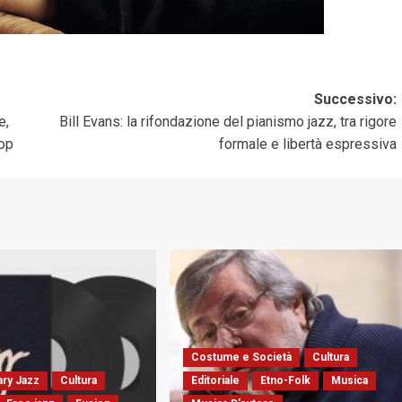
Successivo:
e,
Bill Evans: la rifondazione del pianismo jazz, tra rigore
bop
formale e libertà espressiva
Costume e Società
Cultura
ry Jazz
Cultura
Editoriale
Etno-Folk
Musica