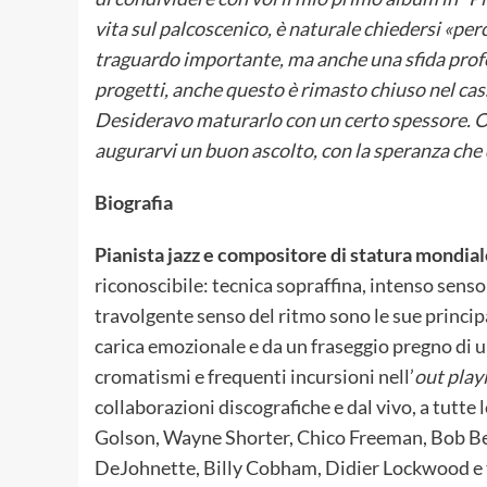
vita sul palcoscenico, è naturale chiedersi
«perc
traguardo importante, ma anche una sfida profo
progetti, anche questo è rimasto chiuso nel cass
Desideravo maturarlo con un certo spessore. O
augurarvi un buon ascolto, con la speranza che
Biografia
Pianista jazz e compositore di statura mondia
riconoscibile: tecnica sopraffina, intenso se
travolgente senso del ritmo sono le sue principal
carica emozionale e da un fraseggio pregno di u
cromatismi e frequenti incursioni nell’
out play
collaborazioni discografiche e dal vivo, a tutte 
Golson, Wayne Shorter, Chico Freeman, Bob Be
DeJohnette, Billy Cobham, Didier Lockwood e ta