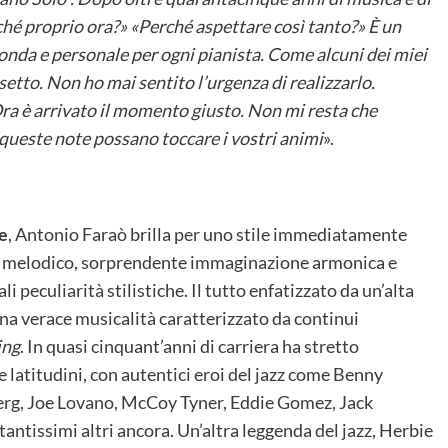
hé proprio ora?» «Perché aspettare così tanto?» È un
nda e personale per ogni pianista. Come alcuni dei miei
etto. Non ho mai sentito l’urgenza di realizzarlo.
ra è arrivato il momento giusto. Non mi resta che
 queste note possano toccare i vostri animi
».
le
, Antonio Faraò brilla per uno stile immediatamente
nso melodico, sorprendente immaginazione armonica e
i peculiarità stilistiche. Il tutto enfatizzato da un’alta
na verace musicalità caratterizzato da continui
ing
. In quasi cinquant’anni di carriera ha stretto
le latitudini, con autentici eroi del jazz come Benny
rg, Joe Lovano, McCoy Tyner, Eddie Gomez, Jack
ntissimi altri ancora. Un’altra leggenda del jazz, Herbie