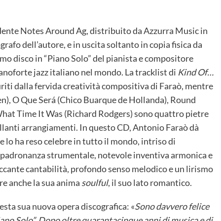
dente Notes Around Ag, distribuito da Azzurra Music in
afo dell’autore, e in uscita soltanto in copia fisica da
imo disco in “Piano Solo” del pianista e compositore
anoforte jazz italiano nel mondo. La tracklist di
Kind Of…
turiti dalla fervida creatività compositiva di Faraò, mentre
n), O Que Será (Chico Buarque de Hollanda), Round
hat Time It Was (Richard Rodgers) sono quattro pietre
brillanti arrangiamenti. In questo CD, Antonio Faraò dà
lo ha reso celebre in tutto il mondo, intriso di
a padronanza strumentale, notevole inventiva armonica e
occante cantabilità, profondo senso melodico e un lirismo
ere anche la sua anima
soulful
, il suo lato romantico.
esta sua nuova opera discografica: «
Sono davvero felice
iano Solo”. Dopo oltre quarantacinque anni di musica e di