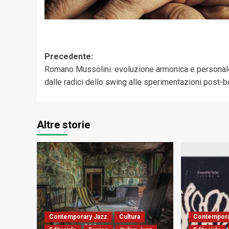
Navigazione
Precedente:
Romano Mussolini: evoluzione armonica e personal
articolo
dalle radici dello swing alle sperimentazioni post-
Altre storie
Contemporary Jazz
Cultura
Contempora