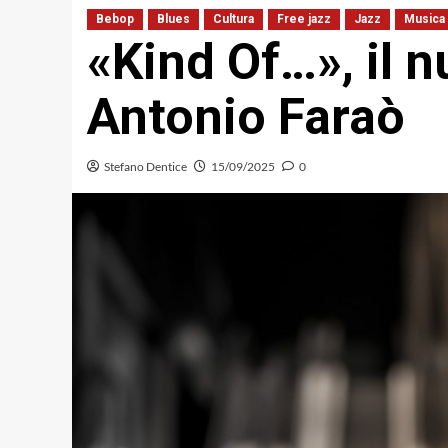
Bebop
Blues
Cultura
Free jazz
Jazz
Musica
«Kind Of…», il n
Antonio Faraò
Stefano Dentice
15/09/2025
0