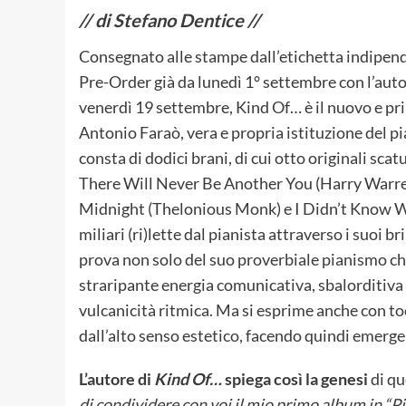
// di Stefano Dentice //
Consegnato alle stampe dall’etichetta indipen
Pre-Order già da lunedì 1° settembre con l’autogr
venerdì 19 settembre, Kind Of… è il nuovo e pr
Antonio Faraò, vera e propria istituzione del pi
consta di dodici brani, di cui otto originali sca
There Will Never Be Another You (Harry Warre
Midnight (Thelonious Monk) e I Didn’t Know W
miliari (ri)lette dal pianista attraverso i suoi 
prova non solo del suo proverbiale pianismo che 
straripante energia comunicativa, sbalorditiv
vulcanicità ritmica. Ma si esprime anche con t
dall’alto senso estetico, facendo quindi emerg
L’autore di
Kind Of…
spiega così la genesi
di qu
di condividere con voi il mio primo album in “P