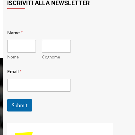
ISCRIVITI ALLA NEWSLETTER
Name
*
Nome
Cognome
N
Email
*
a
m
e
E
m
a
Submit
i
l
N
a
m