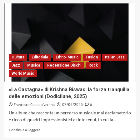
su
Musica
Sulle
Bocche
2025,
dal
7
al
31
agosto,
Cultura
Editoriale
Ethno-Music
Fusion
Italian Jazz
in
Jazz
Musica
Recensione Dischi
Rock
Sardegna:
World Music
oltre
40
concerti
«La Castagna» di Krishna Biswas: la forza tranquilla
tra
delle emozioni (Dodicilune, 2025)
paesaggi
mozzafiato
Francesco Cataldo Verrina
0
07/06/2025
Un album che racconta un percorso musicale mai declamatorio
e ricco di quadri impressionistici a tinte tenui, in cui la...
Leggi
Continua a Leggere
di