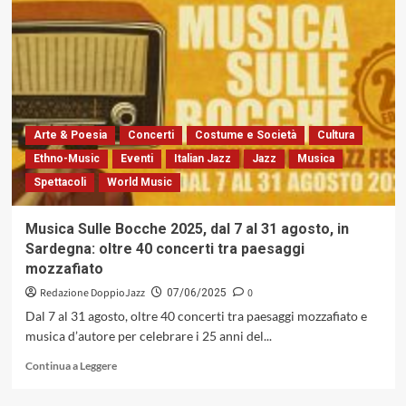
Cappellino.
La
capacità
di
fare
qualcosa
di
musicalmente
Arte & Poesia
Concerti
Costume e Società
Cultura
personale
Ethno-Music
Eventi
Italian Jazz
Jazz
Musica
Spettacoli
World Music
Musica Sulle Bocche 2025, dal 7 al 31 agosto, in
Sardegna: oltre 40 concerti tra paesaggi
mozzafiato
Redazione DoppioJazz
0
07/06/2025
Dal 7 al 31 agosto, oltre 40 concerti tra paesaggi mozzafiato e
musica d’autore per celebrare i 25 anni del...
Leggi
Continua a Leggere
di
più