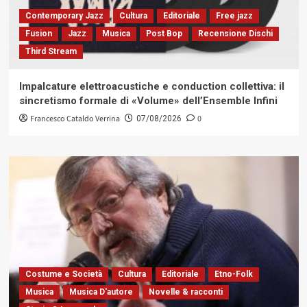
Contemporary Jazz
Cultura
Editoriale
Free jazz
Fusion
Jazz
Musica
Post Bop
Recensione Dischi
Third Stream
Impalcature elettroacustiche e conduction collettiva: il
sincretismo formale di «Volume» dell’Ensemble Infini
Francesco Cataldo Verrina
0
07/08/2026
Costume e Società
Cultura
Editoriale
Etno-Folk
Musica
Musica D'autore
Novelle & racconti