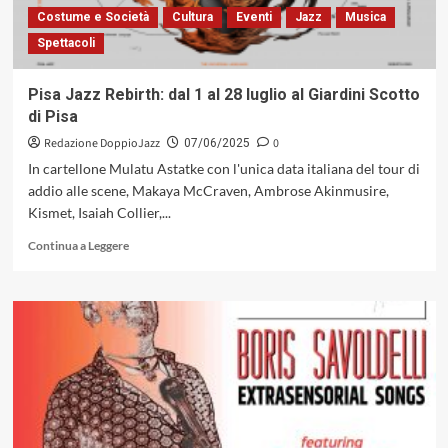
giugno
Costume e Società
Cultura
Eventi
Jazz
Musica
al
Spettacoli
17
luglio, con
la
Pisa Jazz Rebirth: dal 1 al 28 luglio al Giardini Scotto
nuova
di Pisa
edizione
dei
Redazione DoppioJazz
0
07/06/2025
Summer
In cartellone Mulatu Astatke con l'unica data italiana del tour di
Camp a
addio alle scene, Makaya McCraven, Ambrose Akinmusire,
Poppi
Kismet, Isaiah Collier,...
(Ar)
Leggi
Continua a Leggere
di
più
su
Pisa
Jazz Rebirth: dal
1
al
28
luglio
al