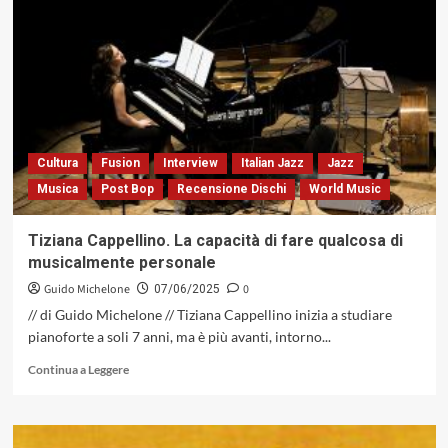
di
Claudio
Cojaniz
A.P.
Trio,
tra
lirismo,
sperimentazione
e
Cultura
Fusion
Interview
Italian Jazz
Jazz
divagazioni
Musica
Post Bop
Recensione Dischi
World Music
tematiche
(Caligola
Records,
Tiziana Cappellino. La capacità di fare qualcosa di
2025)
musicalmente personale
Guido Michelone
0
07/06/2025
// di Guido Michelone // Tiziana Cappellino inizia a studiare
pianoforte a soli 7 anni, ma è più avanti, intorno...
Leggi
Continua a Leggere
di
più
su
Tiziana