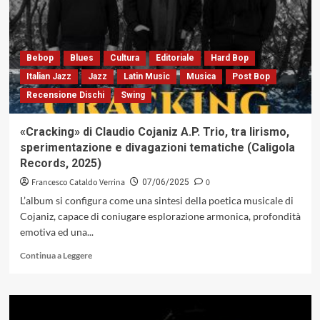
Savoldelli,
tra
intelligenza
artificiale
e
Bebop
Blues
Cultura
Editoriale
Hard Bop
creatività
Italian Jazz
Jazz
Latin Music
Musica
Post Bop
umana
Recensione Dischi
Swing
(Caligola
Records,
2025)
«Cracking» di Claudio Cojaniz A.P. Trio, tra lirismo,
sperimentazione e divagazioni tematiche (Caligola
Records, 2025)
Francesco Cataldo Verrina
0
07/06/2025
L’album si configura come una sintesi della poetica musicale di
Cojaniz, capace di coniugare esplorazione armonica, profondità
emotiva ed una...
Leggi
Continua a Leggere
di
più
su
«Cracking»