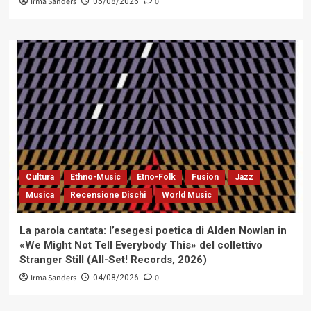
Irma Sanders
0
05/08/2026
Cultura
Ethno-Music
Etno-Folk
Fusion
Jazz
Musica
Recensione Dischi
World Music
La parola cantata: l’esegesi poetica di Alden Nowlan in
«We Might Not Tell Everybody This» del collettivo
Stranger Still (All-Set! Records, 2026)
Irma Sanders
0
04/08/2026