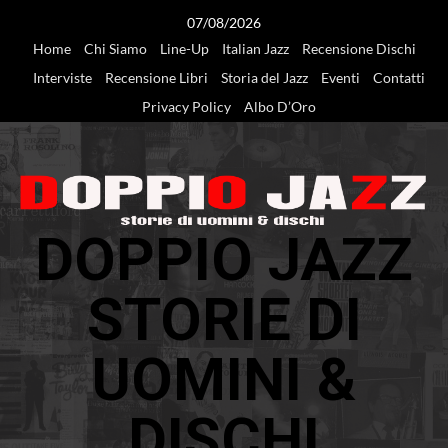
Vai
07/08/2026
al
Home
Chi Siamo
Line-Up
Italian Jazz
Recensione Dischi
contenuto
Interviste
Recensione Libri
Storia del Jazz
Eventi
Contatti
Privacy Policy
Albo D’Oro
DOPPIO JAZZ
STORIE DI
UOMINI &
DISCHI