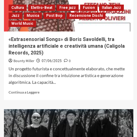
Giardini
Scotto
Cultura
Elettro-Beat
Free jazz
Fusion
Italian Jazz
di
Jazz
Musica
Post Bop
Recensione Dischi
Pisa
World Music
«Extrasensorial Songs» di Boris Savoldelli, tra
intelligenza artificiale e creatività umana (Caligola
Records, 2025)
Bounty Miller
0
07/06/2025
Un progetto futurista e concettualmente elaborato, che mette
in discussione il confine tra intuizione artistica e generazione
algoritmica. La capacità...
Leggi
Continua a Leggere
di
più
su
«Extrasensorial
Songs»
di
Boris