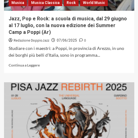
Musica
Musica Classica
Rock
World Music
Jazz, Pop e Rock: a scuola di musica, dal 29 giugno
al 17 luglio, con la nuova edizione dei Summer
Camp a Poppi (Ar)
Redazione DoppioJazz
0
07/06/2025
Studiare con i maestri: a Poppi, in provincia di Arezzo, in uno
dei borghi più belli d’Italia, sono in programma...
Leggi
Continua a Leggere
di
più
su
Jazz,
Pop
e
Rock:
a
scuola
di
musica, dal
29