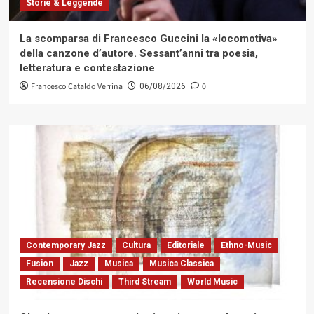
Storie & Leggende
La scomparsa di Francesco Guccini la «locomotiva»
della canzone d’autore. Sessant’anni tra poesia,
letteratura e contestazione
Francesco Cataldo Verrina
0
06/08/2026
Contemporary Jazz
Cultura
Editoriale
Ethno-Music
Fusion
Jazz
Musica
Musica Classica
Recensione Dischi
Third Stream
World Music