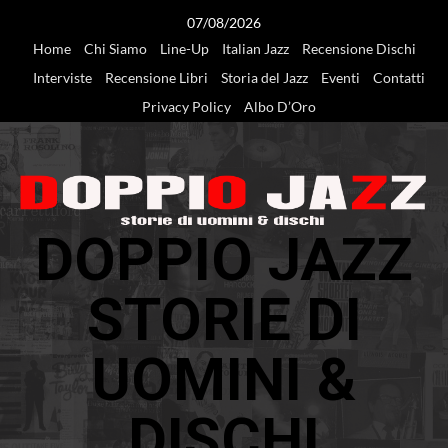
Vai
07/08/2026
al
Home
Chi Siamo
Line-Up
Italian Jazz
Recensione Dischi
contenuto
Interviste
Recensione Libri
Storia del Jazz
Eventi
Contatti
Privacy Policy
Albo D’Oro
DOPPIO JAZZ
STORIE DI
UOMINI &
DISCHI