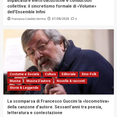
Impalcature elettroacustiche e conduction
collettiva: il sincretismo formale di «Volume»
dell’Ensemble Infini
Francesco Cataldo Verrina
0
07/08/2026
Costume e Società
Cultura
Editoriale
Etno-Folk
Musica
Musica D'autore
Novelle & racconti
Storie & Leggende
La scomparsa di Francesco Guccini la «locomotiva»
della canzone d’autore. Sessant’anni tra poesia,
letteratura e contestazione