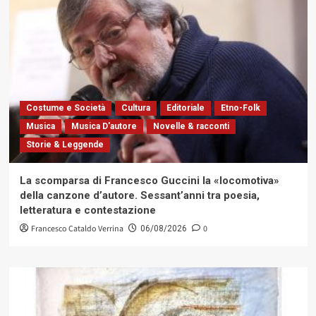
Costume e Società
Cultura
Editoriale
Etno-Folk
Musica
Musica D'autore
Novelle & racconti
Storie & Leggende
La scomparsa di Francesco Guccini la «locomotiva»
della canzone d’autore. Sessant’anni tra poesia,
letteratura e contestazione
Francesco Cataldo Verrina
0
06/08/2026