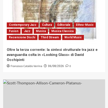
Contemporary Jazz
Cultura
Editoriale
Ethno-Music
Fusion
Jazz
Musica
Musica Classica
Recensione Dischi
Third Stream
World Music
Oltre la terza corrente: la sintesi strutturale tra jazz e
avanguardia colta in «Looking Glass» di David
Occhipinti
Francesco Cataldo Verrina
0
06/08/2026