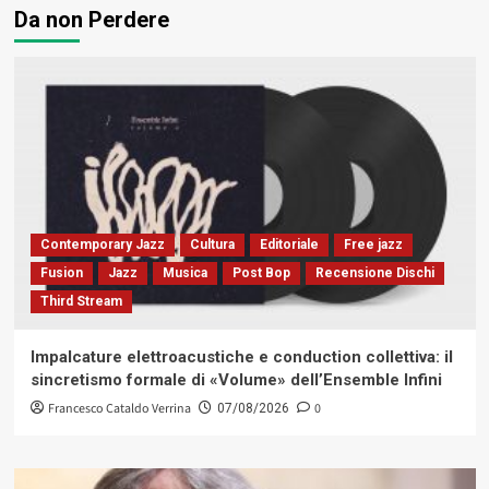
Da non Perdere
Contemporary Jazz
Cultura
Editoriale
Free jazz
Fusion
Jazz
Musica
Post Bop
Recensione Dischi
Third Stream
Impalcature elettroacustiche e conduction collettiva: il
sincretismo formale di «Volume» dell’Ensemble Infini
Francesco Cataldo Verrina
0
07/08/2026