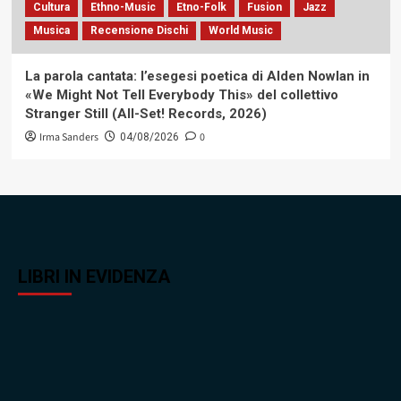
Cultura
Ethno-Music
Etno-Folk
Fusion
Jazz
Musica
Recensione Dischi
World Music
La parola cantata: l’esegesi poetica di Alden Nowlan in
«We Might Not Tell Everybody This» del collettivo
Stranger Still (All-Set! Records, 2026)
Irma Sanders
0
04/08/2026
LIBRI IN EVIDENZA