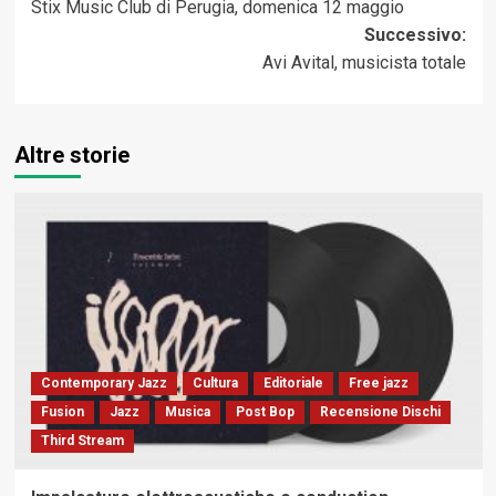
Stix Music Club di Perugia, domenica 12 maggio
Successivo:
Avi Avital, musicista totale
Altre storie
Contemporary Jazz
Cultura
Editoriale
Free jazz
Fusion
Jazz
Musica
Post Bop
Recensione Dischi
Third Stream