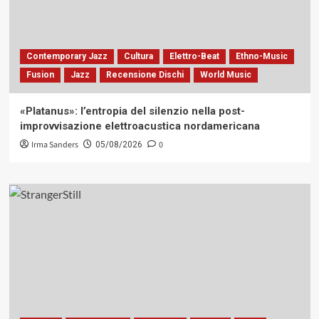
Contemporary Jazz
Cultura
Elettro-Beat
Ethno-Music
Fusion
Jazz
Recensione Dischi
World Music
«Platanus»: l’entropia del silenzio nella post-
improvvisazione elettroacustica nordamericana
Irma Sanders
0
05/08/2026