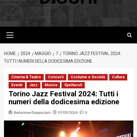
Menu
principale
HOME
2024
MAGGIO
7
TORINO JAZZ FESTIVAL 2024:
TUTTI I NUMERI DELLA DODICESIMA EDIZIONE
Cinema & Teatro
Concerti
Costume e Società
Cultura
Eventi
Jazz
Musica
Spettacoli
Torino Jazz Festival 2024: Tutti i
numeri della dodicesima edizione
Redazione DoppioJazz
07/05/2024
0