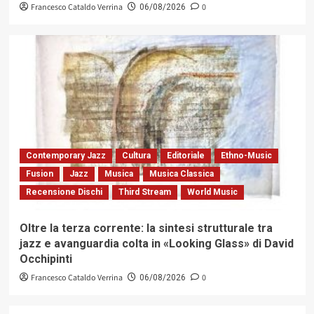
Francesco Cataldo Verrina
0
06/08/2026
Contemporary Jazz
Cultura
Editoriale
Ethno-Music
Fusion
Jazz
Musica
Musica Classica
Recensione Dischi
Third Stream
World Music
Oltre la terza corrente: la sintesi strutturale tra
jazz e avanguardia colta in «Looking Glass» di David
Occhipinti
Francesco Cataldo Verrina
0
06/08/2026