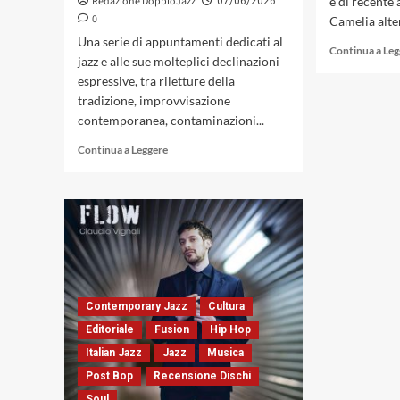
Redazione DoppioJazz
è di recente
07/06/2026
0
Camelia alter
Una serie di appuntamenti dedicati al
Continua a Le
jazz e alle sue molteplici declinazioni
espressive, tra riletture della
tradizione, improvvisazione
contemporanea, contaminazioni...
Leggi
Continua a Leggere
di
più
su
DECOJazz
Nights,
dal
30
giugno
all’11
Contemporary Jazz
Cultura
luglio,
Editoriale
Fusion
Hip Hop
a
Ponte
Italian Jazz
Jazz
Musica
San
Post Bop
Recensione Dischi
Giovanni-
Soul