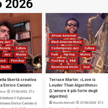
o 2026
African-American
ry Jazz
Black Amercan Music
Società
Cultura
Contemporary Jazz
Cultura
Jazz
Musica
Funk
Hip Hop
Musica
tore
Post Bop
Post Bop
R&B
 Dischi
Recensione Dischi
Soul
lla libertà creativa
Terrace Martin: «Love is
 a Enrico Caniato
Louder Than Algorithms»
(L’amore è più forte degli
elone
0
07/06/2026
algoritmi)
ichelone // Il giovane
Marcello Marinelli
0
tovano Enrico Caniato si
07/06/2026