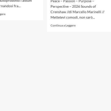
 autoprodotto l’album
Peace – Passion – Purpose –
nandosi fra...
Perspective – 2026 Sounds of
Crenshaw //di Marcello Marinelli //
Leggi
ggere
Mettetevi comodi, non sarò...
di
più
Leggi
Continua a Leggere
su
di
In
più
nome
su
della
Terrace
libertà
Martin:
creativa
«Love
intervista
is
a
Louder
Enrico
Than
Caniato
Algorithms»
(L’amore
è
più
forte
degli
algoritmi)