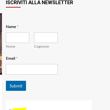
ISCRIVITI ALLA NEWSLETTER
Name
*
Nome
Cognome
E
Email
*
m
a
i
l
*
N
Submit
a
m
e