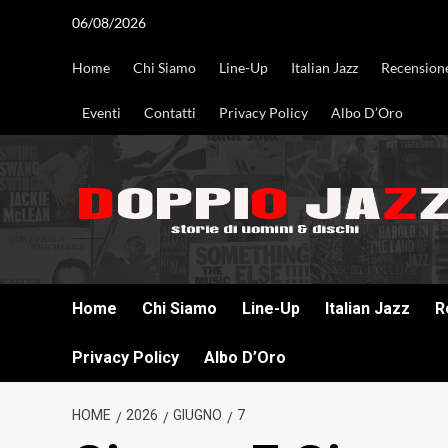
Vai
06/08/2026
al
contenuto
Home
Chi Siamo
Line-Up
Italian Jazz
Recension
Eventi
Contatti
Privacy Policy
Albo D’Oro
DOPPIO JAZZ STORIE DI UOMINI & DISCHI
Home
Chi Siamo
Line-Up
Italian Jazz
R
Privacy Policy
Albo D’Oro
HOME
2026
GIUGNO
7