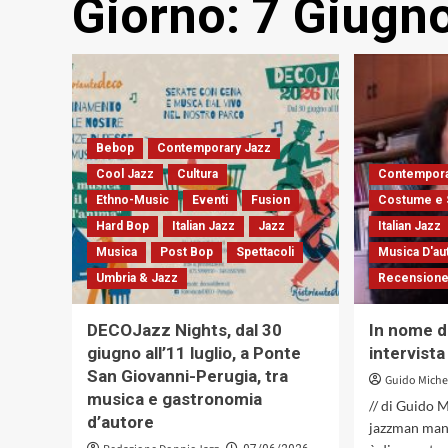
Giorno:
7 Giugn
Bebop
Contemporary Jazz
Cool Jazz
Cultura
Contempora
Ethno-Music
Eventi
Fusion
Costume e 
Hard Bop
Italian Jazz
Jazz
Italian Jazz
Musica
Post Bop
Spettacoli
Musica D'au
Umbria & Jazz
Recensione
DECOJazz Nights, dal 30
In nome de
giugno all’11 luglio, a Ponte
intervista
San Giovanni-Perugia, tra
Guido Mich
musica e gastronomia
// di Guido M
d’autore
jazzman man