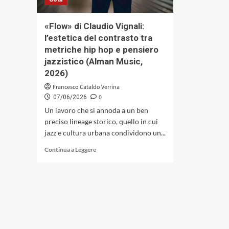
Perugia,
tra
musica
«Flow» di Claudio Vignali:
e
l’estetica del contrasto tra
gastronomia
metriche hip hop e pensiero
d’autore
jazzistico (Alman Music,
2026)
Francesco Cataldo Verrina
0
07/06/2026
Un lavoro che si annoda a un ben
preciso lineage storico, quello in cui
jazz e cultura urbana condividono un...
Leggi
Continua a Leggere
di
più
su
«Flow»
di
Claudio
Vignali:
l’estetica